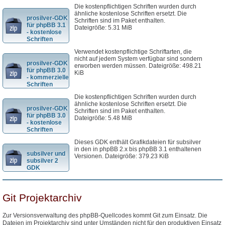
Die kostenpflichtigen Schriften wurden durch
ähnliche kostenlose Schriften ersetzt. Die
prosilver-GDK
Schriften sind im Paket enthalten.
für phpBB 3.1
Dateigröße: 5.31 MiB
- kostenlose
Schriften
Verwendet kostenpflichtige Schriftarten, die
nicht auf jedem System verfügbar sind sondern
prosilver-GDK
erworben werden müssen. Dateigröße: 498.21
für phpBB 3.0
KiB
- kommerzielle
Schriften
Die kostenpflichtigen Schriften wurden durch
ähnliche kostenlose Schriften ersetzt. Die
prosilver-GDK
Schriften sind im Paket enthalten.
für phpBB 3.0
Dateigröße: 5.48 MiB
- kostenlose
Schriften
Dieses GDK enthält Grafikdateien für subsilver
in den in phpBB 2.x bis phpBB 3.1 enthaltenen
subsilver und
Versionen. Dateigröße: 379.23 KiB
subsilver 2
GDK
Git Projektarchiv
Zur Versionsverwaltung des phpBB-Quellcodes kommt Git zum Einsatz. Die
Dateien im Projektarchiv sind unter Umständen nicht für den produktiven Einsatz