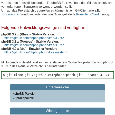
vorgesehen (dies gilt besonders für phpBB 3.1), weshalb das Git ausschließlich
von erfahrenen Benutzern verwendet werden sollte.
Um auf das Projektarchiv zugreifen zu können ist ein Git-Client wie z.B.
TortoiseGit
(Windows) oder der von Git mitgelieferte
Konsolen-Client
nötig.
Folgende Entwicklungszweige sind verfügbar:
phpBB 3.2.x (Rhea) - Stabile Version:
https://github.com/phpbb/phpbb/tree/3.2.x
phpBB 3.3.x (Proteus) - Stabile Version:
https://github.com/phpbb/phpbb/tree/3.3.x
phpBB 4.0.x (tba) - Entwickler Version:
https://github.com/phpbb/phpbb/tree/master
Mit folgendem Befehl lässt sich mit installiertem Git das Projektarchiv von phpBB
3.3.x in das aktuelle Verzeichnis herunterladen.
$ git clone git://github.com/phpbb/phpbb.git --branch 3.3.x
Unterbereiche
phpBB-Pakete
Sprachpakete
Wichtige Links