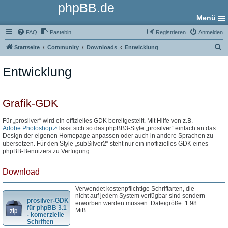
phpBB.de
Menü
FAQ
Pastebin
Registrieren
Anmelden
S
Startseite
Community
Downloads
Entwicklung
u
Entwicklung
c
h
e
Grafik-GDK
Für „prosilver“ wird ein offizielles GDK bereitgestellt. Mit Hilfe von z.B.
Adobe Photoshop
lässt sich so das phpBB3-Style „prosilver“ einfach an das
Design der eigenen Homepage anpassen oder auch in andere Sprachen zu
übersetzen. Für den Style „subSilver2“ steht nur ein inoffizielles GDK eines
phpBB-Benutzers zu Verfügung.
Download
Verwendet kostenpflichtige Schriftarten, die
nicht auf jedem System verfügbar sind sondern
prosilver-GDK
erworben werden müssen. Dateigröße: 1.98
für phpBB 3.1
MiB
- komerzielle
Schriften