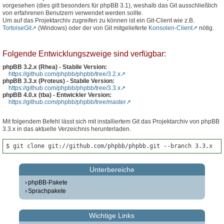
vorgesehen (dies gilt besonders für phpBB 3.1), weshalb das Git ausschließlich
von erfahrenen Benutzern verwendet werden sollte.
Um auf das Projektarchiv zugreifen zu können ist ein Git-Client wie z.B.
TortoiseGit
(Windows) oder der von Git mitgelieferte
Konsolen-Client
nötig.
Folgende Entwicklungszweige sind verfügbar:
phpBB 3.2.x (Rhea) - Stabile Version:
https://github.com/phpbb/phpbb/tree/3.2.x
phpBB 3.3.x (Proteus) - Stabile Version:
https://github.com/phpbb/phpbb/tree/3.3.x
phpBB 4.0.x (tba) - Entwickler Version:
https://github.com/phpbb/phpbb/tree/master
Mit folgendem Befehl lässt sich mit installiertem Git das Projektarchiv von phpBB
3.3.x in das aktuelle Verzeichnis herunterladen.
$ git clone git://github.com/phpbb/phpbb.git --branch 3.3.x
Unterbereiche
phpBB-Pakete
Sprachpakete
Wichtige Links