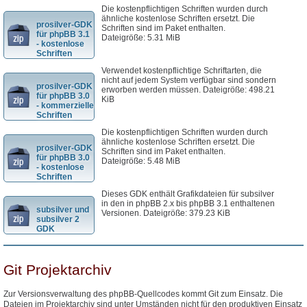
Die kostenpflichtigen Schriften wurden durch
ähnliche kostenlose Schriften ersetzt. Die
prosilver-GDK
Schriften sind im Paket enthalten.
für phpBB 3.1
Dateigröße: 5.31 MiB
- kostenlose
Schriften
Verwendet kostenpflichtige Schriftarten, die
nicht auf jedem System verfügbar sind sondern
prosilver-GDK
erworben werden müssen. Dateigröße: 498.21
für phpBB 3.0
KiB
- kommerzielle
Schriften
Die kostenpflichtigen Schriften wurden durch
ähnliche kostenlose Schriften ersetzt. Die
prosilver-GDK
Schriften sind im Paket enthalten.
für phpBB 3.0
Dateigröße: 5.48 MiB
- kostenlose
Schriften
Dieses GDK enthält Grafikdateien für subsilver
in den in phpBB 2.x bis phpBB 3.1 enthaltenen
subsilver und
Versionen. Dateigröße: 379.23 KiB
subsilver 2
GDK
Git Projektarchiv
Zur Versionsverwaltung des phpBB-Quellcodes kommt Git zum Einsatz. Die
Dateien im Projektarchiv sind unter Umständen nicht für den produktiven Einsatz