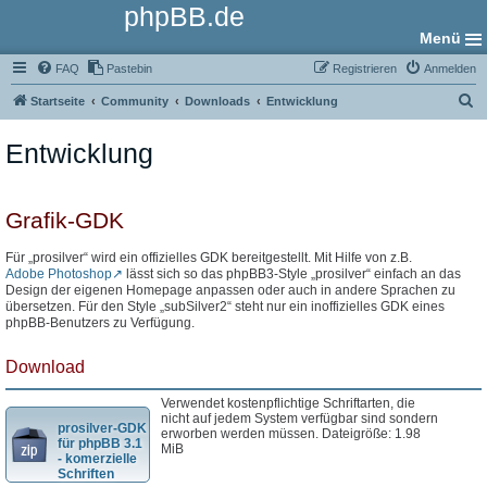
phpBB.de
Menü
FAQ
Pastebin
Registrieren
Anmelden
S
Startseite
Community
Downloads
Entwicklung
u
Entwicklung
c
h
e
Grafik-GDK
Für „prosilver“ wird ein offizielles GDK bereitgestellt. Mit Hilfe von z.B.
Adobe Photoshop
lässt sich so das phpBB3-Style „prosilver“ einfach an das
Design der eigenen Homepage anpassen oder auch in andere Sprachen zu
übersetzen. Für den Style „subSilver2“ steht nur ein inoffizielles GDK eines
phpBB-Benutzers zu Verfügung.
Download
Verwendet kostenpflichtige Schriftarten, die
nicht auf jedem System verfügbar sind sondern
prosilver-GDK
erworben werden müssen. Dateigröße: 1.98
für phpBB 3.1
MiB
- komerzielle
Schriften