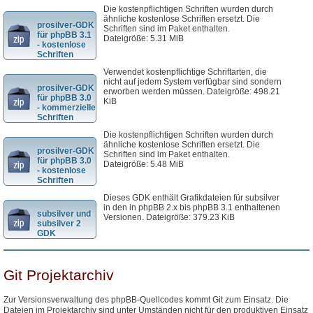
Die kostenpflichtigen Schriften wurden durch
ähnliche kostenlose Schriften ersetzt. Die
prosilver-GDK
Schriften sind im Paket enthalten.
für phpBB 3.1
Dateigröße: 5.31 MiB
- kostenlose
Schriften
Verwendet kostenpflichtige Schriftarten, die
nicht auf jedem System verfügbar sind sondern
prosilver-GDK
erworben werden müssen. Dateigröße: 498.21
für phpBB 3.0
KiB
- kommerzielle
Schriften
Die kostenpflichtigen Schriften wurden durch
ähnliche kostenlose Schriften ersetzt. Die
prosilver-GDK
Schriften sind im Paket enthalten.
für phpBB 3.0
Dateigröße: 5.48 MiB
- kostenlose
Schriften
Dieses GDK enthält Grafikdateien für subsilver
in den in phpBB 2.x bis phpBB 3.1 enthaltenen
subsilver und
Versionen. Dateigröße: 379.23 KiB
subsilver 2
GDK
Git Projektarchiv
Zur Versionsverwaltung des phpBB-Quellcodes kommt Git zum Einsatz. Die
Dateien im Projektarchiv sind unter Umständen nicht für den produktiven Einsatz