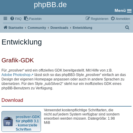
phpBB.de
Menü
FAQ
Pastebin
Registrieren
Anmelden
S
Startseite
Community
Downloads
Entwicklung
u
Entwicklung
c
h
e
Grafik-GDK
Für „prosilver“ wird ein offizielles GDK bereitgestellt. Mit Hilfe von z.B.
Adobe Photoshop
lässt sich so das phpBB3-Style „prosilver“ einfach an das
Design der eigenen Homepage anpassen oder auch in andere Sprachen zu
übersetzen. Für den Style „subSilver2“ steht nur ein inoffizielles GDK eines
phpBB-Benutzers zu Verfügung.
Download
Verwendet kostenpflichtige Schriftarten, die
nicht auf jedem System verfügbar sind sondern
prosilver-GDK
erworben werden müssen. Dateigröße: 1.98
für phpBB 3.1
MiB
- komerzielle
Schriften