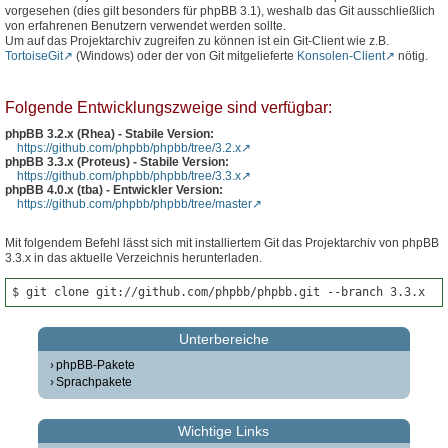
vorgesehen (dies gilt besonders für phpBB 3.1), weshalb das Git ausschließlich
von erfahrenen Benutzern verwendet werden sollte.
Um auf das Projektarchiv zugreifen zu können ist ein Git-Client wie z.B.
TortoiseGit
(Windows) oder der von Git mitgelieferte
Konsolen-Client
nötig.
Folgende Entwicklungszweige sind verfügbar:
phpBB 3.2.x (Rhea) - Stabile Version:
https://github.com/phpbb/phpbb/tree/3.2.x
phpBB 3.3.x (Proteus) - Stabile Version:
https://github.com/phpbb/phpbb/tree/3.3.x
phpBB 4.0.x (tba) - Entwickler Version:
https://github.com/phpbb/phpbb/tree/master
Mit folgendem Befehl lässt sich mit installiertem Git das Projektarchiv von phpBB
3.3.x in das aktuelle Verzeichnis herunterladen.
$ git clone git://github.com/phpbb/phpbb.git --branch 3.3.x
Unterbereiche
phpBB-Pakete
Sprachpakete
Wichtige Links