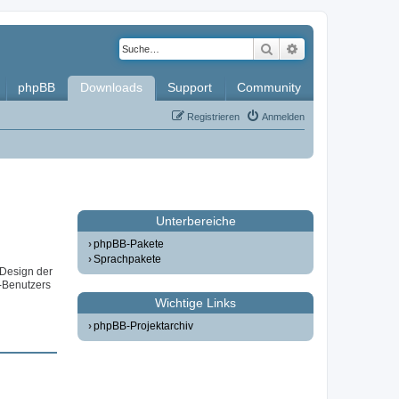
Suche
Erweiterte Such
phpBB
Downloads
Support
Community
Registrieren
Anmelden
Unterbereiche
phpBB-Pakete
Sprachpakete
 Design der
-Benutzers
Wichtige Links
phpBB-Projektarchiv