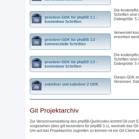
Die kostenpfli
Schriften sind 
prosilver-GDK für phpBB 3.1 -
Dateigröße: 5.
kostenlose Schriften
Verwendet kost
erworben werd
prosilver-GDK für phpBB 3.0 -
kommerzielle Schriften
Die kostenpfli
Schriften sind 
prosilver-GDK für phpBB 3.0 -
Dateigröße: 5.
kostenlose Schriften
Dieses GDK ent
Versionen. Dat
subsilver und subsilver 2 GDK
Git Projektarchiv
Zur Versionsverwaltung des phpBB-Quellcodes kommt Git zum Eins
vorgesehen (dies gilt besonders für phpBB 3.1), weshalb das Git
Um auf das Projektarchiv zugreifen zu können ist ein Git-Client w