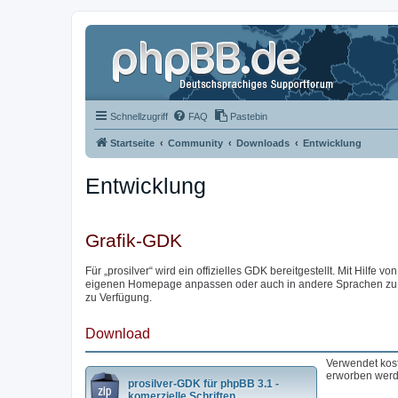
Schnellzugriff
FAQ
Pastebin
Startseite
Community
Downloads
Entwicklung
Entwicklung
Grafik-GDK
Für „prosilver“ wird ein offizielles GDK bereitgestellt. Mit Hilfe von
eigenen Homepage anpassen oder auch in andere Sprachen zu übe
zu Verfügung.
Download
Verwendet kost
erworben werd
prosilver-GDK für phpBB 3.1 -
komerzielle Schriften