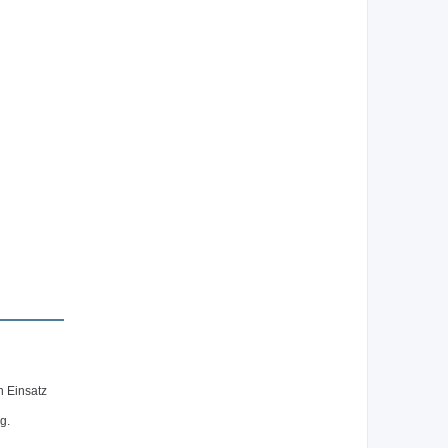
n Einsatz
g.