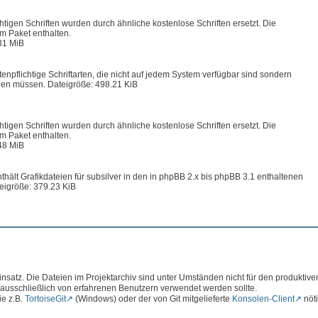
chtigen Schriften wurden durch ähnliche kostenlose Schriften ersetzt. Die
im Paket enthalten.
31 MiB
enpflichtige Schriftarten, die nicht auf jedem System verfügbar sind sondern
en müssen. Dateigröße: 498.21 KiB
chtigen Schriften wurden durch ähnliche kostenlose Schriften ersetzt. Die
im Paket enthalten.
48 MiB
hält Grafikdateien für subsilver in den in phpBB 2.x bis phpBB 3.1 enthaltenen
eigröße: 379.23 KiB
atz. Die Dateien im Projektarchiv sind unter Umständen nicht für den produktive
 ausschließlich von erfahrenen Benutzern verwendet werden sollte.
ie z.B.
TortoiseGit
(Windows) oder der von Git mitgelieferte
Konsolen-Client
nöti