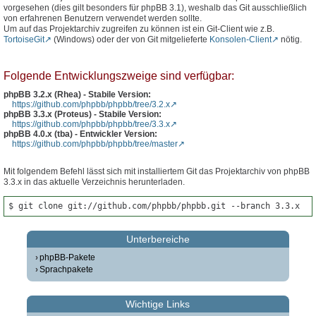
vorgesehen (dies gilt besonders für phpBB 3.1), weshalb das Git ausschließlich
von erfahrenen Benutzern verwendet werden sollte.
Um auf das Projektarchiv zugreifen zu können ist ein Git-Client wie z.B.
TortoiseGit
(Windows) oder der von Git mitgelieferte
Konsolen-Client
nötig.
Folgende Entwicklungszweige sind verfügbar:
phpBB 3.2.x (Rhea) - Stabile Version:
https://github.com/phpbb/phpbb/tree/3.2.x
phpBB 3.3.x (Proteus) - Stabile Version:
https://github.com/phpbb/phpbb/tree/3.3.x
phpBB 4.0.x (tba) - Entwickler Version:
https://github.com/phpbb/phpbb/tree/master
Mit folgendem Befehl lässt sich mit installiertem Git das Projektarchiv von phpBB
3.3.x in das aktuelle Verzeichnis herunterladen.
$ git clone git://github.com/phpbb/phpbb.git --branch 3.3.x
Unterbereiche
phpBB-Pakete
Sprachpakete
Wichtige Links