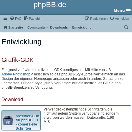
phpBB.de
Menü
FAQ
Pastebin
Registrieren
Anmelden
S
Startseite
Community
Downloads
Entwicklung
u
Entwicklung
c
h
e
Grafik-GDK
Für „prosilver“ wird ein offizielles GDK bereitgestellt. Mit Hilfe von z.B.
Adobe Photoshop
lässt sich so das phpBB3-Style „prosilver“ einfach an das
Design der eigenen Homepage anpassen oder auch in andere Sprachen zu
übersetzen. Für den Style „subSilver2“ steht nur ein inoffizielles GDK eines
phpBB-Benutzers zu Verfügung.
Download
Verwendet kostenpflichtige Schriftarten, die
nicht auf jedem System verfügbar sind sondern
prosilver-GDK
erworben werden müssen. Dateigröße: 1.98
für phpBB 3.1
MiB
- komerzielle
Schriften