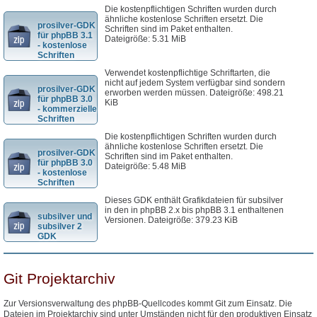
Die kostenpflichtigen Schriften wurden durch
ähnliche kostenlose Schriften ersetzt. Die
prosilver-GDK
Schriften sind im Paket enthalten.
für phpBB 3.1
Dateigröße: 5.31 MiB
- kostenlose
Schriften
Verwendet kostenpflichtige Schriftarten, die
nicht auf jedem System verfügbar sind sondern
prosilver-GDK
erworben werden müssen. Dateigröße: 498.21
für phpBB 3.0
KiB
- kommerzielle
Schriften
Die kostenpflichtigen Schriften wurden durch
ähnliche kostenlose Schriften ersetzt. Die
prosilver-GDK
Schriften sind im Paket enthalten.
für phpBB 3.0
Dateigröße: 5.48 MiB
- kostenlose
Schriften
Dieses GDK enthält Grafikdateien für subsilver
in den in phpBB 2.x bis phpBB 3.1 enthaltenen
subsilver und
Versionen. Dateigröße: 379.23 KiB
subsilver 2
GDK
Git Projektarchiv
Zur Versionsverwaltung des phpBB-Quellcodes kommt Git zum Einsatz. Die
Dateien im Projektarchiv sind unter Umständen nicht für den produktiven Einsatz