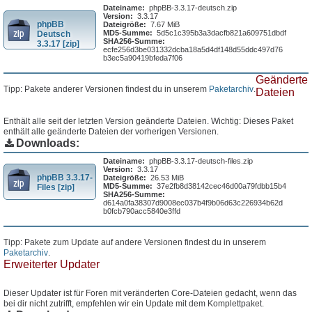
Dateiname:
phpBB-3.3.17-deutsch.zip
Version:
3.3.17
phpBB
Dateigröße:
7.67 MiB
MD5-Summe:
5d5c1c395b3a3dacfb821a609751dbdf
Deutsch
SHA256-Summe:
3.3.17 [zip]
ecfe256d3be031332dcba18a5d4df148d55ddc497d76
b3ec5a90419bfeda7f06
Geänderte
Tipp: Pakete anderer Versionen findest du in unserem
Paketarchiv
.
Dateien
Enthält alle seit der letzten Version geänderte Dateien. Wichtig: Dieses Paket
enthält alle geänderte Dateien der vorherigen Versionen.
Downloads:
Dateiname:
phpBB-3.3.17-deutsch-files.zip
Version:
3.3.17
phpBB 3.3.17-
Dateigröße:
26.53 MiB
MD5-Summe:
37e2fb8d38142cec46d00a79fdbb15b4
Files [zip]
SHA256-Summe:
d614a0fa38307d9008ec037b4f9b06d63c226934b62d
b0fcb790acc5840e3ffd
Tipp: Pakete zum Update auf andere Versionen findest du in unserem
Paketarchiv
.
Erweiterter Updater
Dieser Updater ist für Foren mit veränderten Core-Dateien gedacht, wenn das
bei dir nicht zutrifft, empfehlen wir ein Update mit dem Komplettpaket.