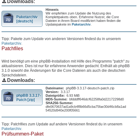
Downloads:
Hinweis
Wir empfehlen zum Update die Nutzung des
Paketarchiv
Komplettpakets oben. Erfahrene Nutzer, die Core
Dateien in ihrem Board modifiziert haben finden die
[deutsch]
Updatepakete im
Paketarchiv
.
Tipp: Pakete zum Update von anderen Versionen findest du in unserem
Paketarchiv
.
Patchfiles
Wird benötigt um eine phpBB-Installation mit Hilfe des Programms "patch" zu
aktualisieren. Dies ist nur für erfahrene Anwender gedacht. Enthält ab phpBB
3.1.0 sowohl die Änderungen für die Core Dateien als auch die deutschen
Sprachdateien.
Downloads:
Dateiname:
phpBB-3.3.17-deutsch-patch.zip
Version:
3.3.17
phpBB 3.3.17-
Dateigröße:
6.93 MiB
MD5-Summe:
bfdddff646dcf62258fa0d22172298d0
Patch [zip]
SHA256-Summe:
dfe0670637ad1a9cb4f8b66d5cba75fae30d46cb8a1ad
54520d940e200f05661
Tipp: Patchfiles zum Update auf andere Versionen findest du in unserem
Paketarchiv
.
Prüfsummen-Paket