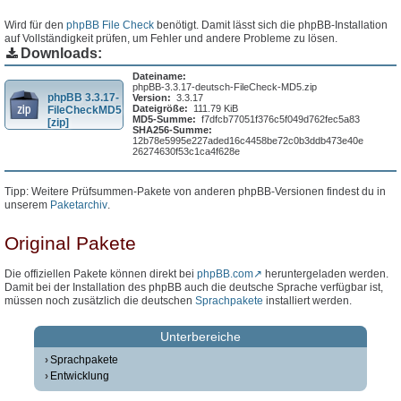
Wird für den
phpBB File Check
benötigt. Damit lässt sich die phpBB-Installation
auf Vollständigkeit prüfen, um Fehler und andere Probleme zu lösen.
Downloads:
Dateiname:
phpBB-3.3.17-deutsch-FileCheck-MD5.zip
phpBB 3.3.17-
Version:
3.3.17
Dateigröße:
111.79 KiB
FileCheckMD5
MD5-Summe:
f7dfcb77051f376c5f049d762fec5a83
[zip]
SHA256-Summe:
12b78e5995e227aded16c4458be72c0b3ddb473e40e
26274630f53c1ca4f628e
Tipp: Weitere Prüfsummen-Pakete von anderen phpBB-Versionen findest du in
unserem
Paketarchiv
.
Original Pakete
Die offiziellen Pakete können direkt bei
phpBB.com
heruntergeladen werden.
Damit bei der Installation des phpBB auch die deutsche Sprache verfügbar ist,
müssen noch zusätzlich die deutschen
Sprachpakete
installiert werden.
Unterbereiche
Sprachpakete
Entwicklung