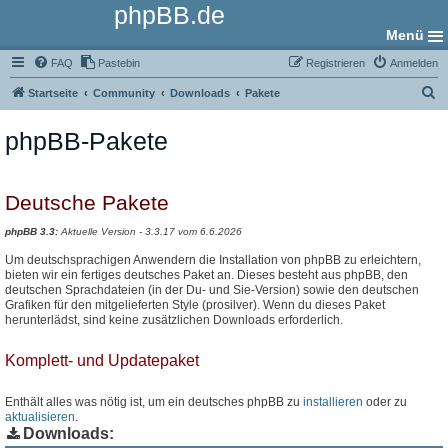
phpBB.de
Menü
FAQ
Pastebin
Registrieren
Anmelden
S
Startseite
Community
Downloads
Pakete
u
phpBB-Pakete
c
h
e
Deutsche Pakete
phpBB 3.3:
Aktuelle Version - 3.3.17 vom 6.6.2026
Um deutschsprachigen Anwendern die Installation von phpBB zu erleichtern,
bieten wir ein fertiges deutsches Paket an. Dieses besteht aus phpBB, den
deutschen Sprachdateien (in der Du- und Sie-Version) sowie den deutschen
Grafiken für den mitgelieferten Style (prosilver). Wenn du dieses Paket
herunterlädst, sind keine zusätzlichen Downloads erforderlich.
Komplett- und Updatepaket
Enthält alles was nötig ist, um ein deutsches phpBB zu
installieren
oder zu
aktualisieren
.
Downloads: