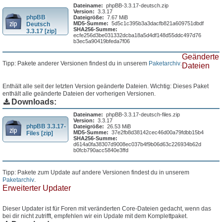
Dateiname:
phpBB-3.3.17-deutsch.zip
Version:
3.3.17
phpBB
Dateigröße:
7.67 MiB
MD5-Summe:
5d5c1c395b3a3dacfb821a609751dbdf
Deutsch
SHA256-Summe:
3.3.17 [zip]
ecfe256d3be031332dcba18a5d4df148d55ddc497d76
b3ec5a90419bfeda7f06
Geänderte
Tipp: Pakete anderer Versionen findest du in unserem
Paketarchiv
.
Dateien
Enthält alle seit der letzten Version geänderte Dateien. Wichtig: Dieses Paket
enthält alle geänderte Dateien der vorherigen Versionen.
Downloads:
Dateiname:
phpBB-3.3.17-deutsch-files.zip
Version:
3.3.17
phpBB 3.3.17-
Dateigröße:
26.53 MiB
MD5-Summe:
37e2fb8d38142cec46d00a79fdbb15b4
Files [zip]
SHA256-Summe:
d614a0fa38307d9008ec037b4f9b06d63c226934b62d
b0fcb790acc5840e3ffd
Tipp: Pakete zum Update auf andere Versionen findest du in unserem
Paketarchiv
.
Erweiterter Updater
Dieser Updater ist für Foren mit veränderten Core-Dateien gedacht, wenn das
bei dir nicht zutrifft, empfehlen wir ein Update mit dem Komplettpaket.