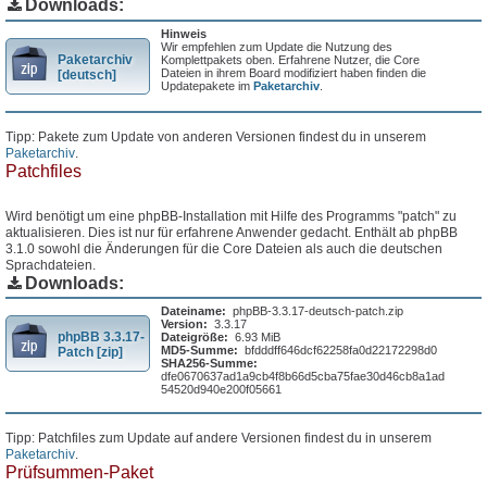
Downloads:
Hinweis
Wir empfehlen zum Update die Nutzung des
Paketarchiv
Komplettpakets oben. Erfahrene Nutzer, die Core
Dateien in ihrem Board modifiziert haben finden die
[deutsch]
Updatepakete im
Paketarchiv
.
Tipp: Pakete zum Update von anderen Versionen findest du in unserem
Paketarchiv
.
Patchfiles
Wird benötigt um eine phpBB-Installation mit Hilfe des Programms "patch" zu
aktualisieren. Dies ist nur für erfahrene Anwender gedacht. Enthält ab phpBB
3.1.0 sowohl die Änderungen für die Core Dateien als auch die deutschen
Sprachdateien.
Downloads:
Dateiname:
phpBB-3.3.17-deutsch-patch.zip
Version:
3.3.17
phpBB 3.3.17-
Dateigröße:
6.93 MiB
MD5-Summe:
bfdddff646dcf62258fa0d22172298d0
Patch [zip]
SHA256-Summe:
dfe0670637ad1a9cb4f8b66d5cba75fae30d46cb8a1ad
54520d940e200f05661
Tipp: Patchfiles zum Update auf andere Versionen findest du in unserem
Paketarchiv
.
Prüfsummen-Paket