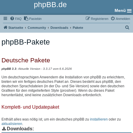
phpBB.de
Menü
FAQ
Pastebin
Registrieren
Anmelden
S
Startseite
Community
Downloads
Pakete
u
phpBB-Pakete
c
h
e
Deutsche Pakete
phpBB 3.3:
Aktuelle Version - 3.3.17 vom 6.6.2026
Um deutschsprachigen Anwendern die Installation von phpBB zu erleichtern,
bieten wir ein fertiges deutsches Paket an. Dieses besteht aus phpBB, den
deutschen Sprachdateien (in der Du- und Sie-Version) sowie den deutschen
Grafiken für den mitgelieferten Style (prosilver). Wenn du dieses Paket
herunterlädst, sind keine zusätzlichen Downloads erforderlich.
Komplett- und Updatepaket
Enthält alles was nötig ist, um ein deutsches phpBB zu
installieren
oder zu
aktualisieren
.
Downloads: