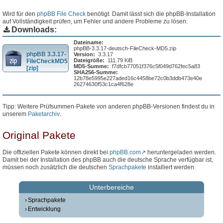
Wird für den
phpBB File Check
benötigt. Damit lässt sich die phpBB-Installation
auf Vollständigkeit prüfen, um Fehler und andere Probleme zu lösen.
Downloads:
Dateiname:
phpBB-3.3.17-deutsch-FileCheck-MD5.zip
phpBB 3.3.17-
Version:
3.3.17
Dateigröße:
111.79 KiB
FileCheckMD5
MD5-Summe:
f7dfcb77051f376c5f049d762fec5a83
[zip]
SHA256-Summe:
12b78e5995e227aded16c4458be72c0b3ddb473e40e
26274630f53c1ca4f628e
Tipp: Weitere Prüfsummen-Pakete von anderen phpBB-Versionen findest du in
unserem
Paketarchiv
.
Original Pakete
Die offiziellen Pakete können direkt bei
phpBB.com
heruntergeladen werden.
Damit bei der Installation des phpBB auch die deutsche Sprache verfügbar ist,
müssen noch zusätzlich die deutschen
Sprachpakete
installiert werden.
Unterbereiche
Sprachpakete
Entwicklung