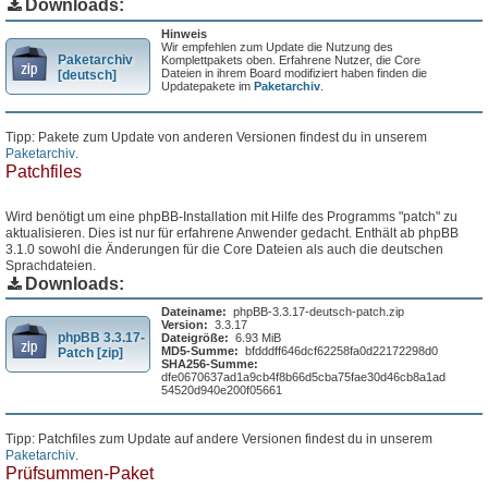
Downloads:
Hinweis
Wir empfehlen zum Update die Nutzung des
Paketarchiv
Komplettpakets oben. Erfahrene Nutzer, die Core
Dateien in ihrem Board modifiziert haben finden die
[deutsch]
Updatepakete im
Paketarchiv
.
Tipp: Pakete zum Update von anderen Versionen findest du in unserem
Paketarchiv
.
Patchfiles
Wird benötigt um eine phpBB-Installation mit Hilfe des Programms "patch" zu
aktualisieren. Dies ist nur für erfahrene Anwender gedacht. Enthält ab phpBB
3.1.0 sowohl die Änderungen für die Core Dateien als auch die deutschen
Sprachdateien.
Downloads:
Dateiname:
phpBB-3.3.17-deutsch-patch.zip
Version:
3.3.17
phpBB 3.3.17-
Dateigröße:
6.93 MiB
MD5-Summe:
bfdddff646dcf62258fa0d22172298d0
Patch [zip]
SHA256-Summe:
dfe0670637ad1a9cb4f8b66d5cba75fae30d46cb8a1ad
54520d940e200f05661
Tipp: Patchfiles zum Update auf andere Versionen findest du in unserem
Paketarchiv
.
Prüfsummen-Paket