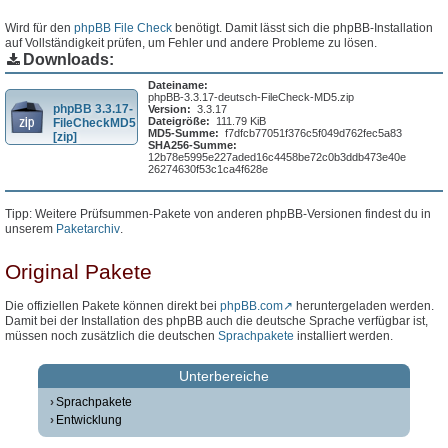
Wird für den
phpBB File Check
benötigt. Damit lässt sich die phpBB-Installation
auf Vollständigkeit prüfen, um Fehler und andere Probleme zu lösen.
Downloads:
Dateiname:
phpBB-3.3.17-deutsch-FileCheck-MD5.zip
phpBB 3.3.17-
Version:
3.3.17
Dateigröße:
111.79 KiB
FileCheckMD5
MD5-Summe:
f7dfcb77051f376c5f049d762fec5a83
[zip]
SHA256-Summe:
12b78e5995e227aded16c4458be72c0b3ddb473e40e
26274630f53c1ca4f628e
Tipp: Weitere Prüfsummen-Pakete von anderen phpBB-Versionen findest du in
unserem
Paketarchiv
.
Original Pakete
Die offiziellen Pakete können direkt bei
phpBB.com
heruntergeladen werden.
Damit bei der Installation des phpBB auch die deutsche Sprache verfügbar ist,
müssen noch zusätzlich die deutschen
Sprachpakete
installiert werden.
Unterbereiche
Sprachpakete
Entwicklung