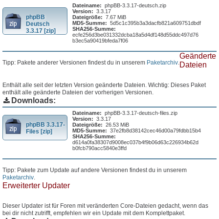
Dateiname:
phpBB-3.3.17-deutsch.zip
Version:
3.3.17
phpBB
Dateigröße:
7.67 MiB
MD5-Summe:
5d5c1c395b3a3dacfb821a609751dbdf
Deutsch
SHA256-Summe:
3.3.17 [zip]
ecfe256d3be031332dcba18a5d4df148d55ddc497d76
b3ec5a90419bfeda7f06
Geänderte
Tipp: Pakete anderer Versionen findest du in unserem
Paketarchiv
.
Dateien
Enthält alle seit der letzten Version geänderte Dateien. Wichtig: Dieses Paket
enthält alle geänderte Dateien der vorherigen Versionen.
Downloads:
Dateiname:
phpBB-3.3.17-deutsch-files.zip
Version:
3.3.17
phpBB 3.3.17-
Dateigröße:
26.53 MiB
MD5-Summe:
37e2fb8d38142cec46d00a79fdbb15b4
Files [zip]
SHA256-Summe:
d614a0fa38307d9008ec037b4f9b06d63c226934b62d
b0fcb790acc5840e3ffd
Tipp: Pakete zum Update auf andere Versionen findest du in unserem
Paketarchiv
.
Erweiterter Updater
Dieser Updater ist für Foren mit veränderten Core-Dateien gedacht, wenn das
bei dir nicht zutrifft, empfehlen wir ein Update mit dem Komplettpaket.