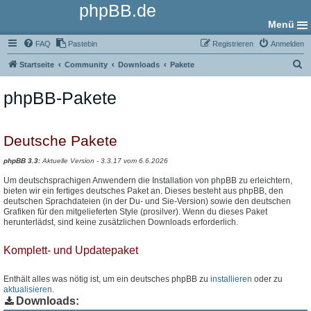
phpBB.de
Menü
FAQ
Pastebin
Registrieren
Anmelden
S
Startseite
Community
Downloads
Pakete
u
phpBB-Pakete
c
h
e
Deutsche Pakete
phpBB 3.3:
Aktuelle Version - 3.3.17 vom 6.6.2026
Um deutschsprachigen Anwendern die Installation von phpBB zu erleichtern,
bieten wir ein fertiges deutsches Paket an. Dieses besteht aus phpBB, den
deutschen Sprachdateien (in der Du- und Sie-Version) sowie den deutschen
Grafiken für den mitgelieferten Style (prosilver). Wenn du dieses Paket
herunterlädst, sind keine zusätzlichen Downloads erforderlich.
Komplett- und Updatepaket
Enthält alles was nötig ist, um ein deutsches phpBB zu
installieren
oder zu
aktualisieren
.
Downloads: