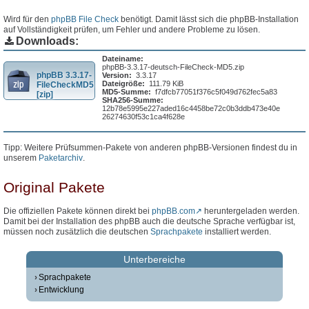
Wird für den
phpBB File Check
benötigt. Damit lässt sich die phpBB-Installation
auf Vollständigkeit prüfen, um Fehler und andere Probleme zu lösen.
Downloads:
Dateiname:
phpBB-3.3.17-deutsch-FileCheck-MD5.zip
phpBB 3.3.17-
Version:
3.3.17
Dateigröße:
111.79 KiB
FileCheckMD5
MD5-Summe:
f7dfcb77051f376c5f049d762fec5a83
[zip]
SHA256-Summe:
12b78e5995e227aded16c4458be72c0b3ddb473e40e
26274630f53c1ca4f628e
Tipp: Weitere Prüfsummen-Pakete von anderen phpBB-Versionen findest du in
unserem
Paketarchiv
.
Original Pakete
Die offiziellen Pakete können direkt bei
phpBB.com
heruntergeladen werden.
Damit bei der Installation des phpBB auch die deutsche Sprache verfügbar ist,
müssen noch zusätzlich die deutschen
Sprachpakete
installiert werden.
Unterbereiche
Sprachpakete
Entwicklung