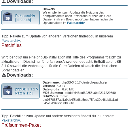
Downloads:
Hinweis
Wir empfehlen zum Update die Nutzung des
Paketarchiv
Komplettpakets oben. Erfahrene Nutzer, die Core
Dateien in ihrem Board modifiziert haben finden die
[deutsch]
Updatepakete im
Paketarchiv
.
Tipp: Pakete zum Update von anderen Versionen findest du in unserem
Paketarchiv
.
Patchfiles
Wird benötigt um eine phpBB-Installation mit Hilfe des Programms "patch" zu
aktualisieren. Dies ist nur für erfahrene Anwender gedacht. Enthält ab phpBB
3.1.0 sowohl die Änderungen für die Core Dateien als auch die deutschen
Sprachdateien.
Downloads:
Dateiname:
phpBB-3.3.17-deutsch-patch.zip
Version:
3.3.17
phpBB 3.3.17-
Dateigröße:
6.93 MiB
MD5-Summe:
bfdddff646dcf62258fa0d22172298d0
Patch [zip]
SHA256-Summe:
dfe0670637ad1a9cb4f8b66d5cba75fae30d46cb8a1ad
54520d940e200f05661
Tipp: Patchfiles zum Update auf andere Versionen findest du in unserem
Paketarchiv
.
Prüfsummen-Paket