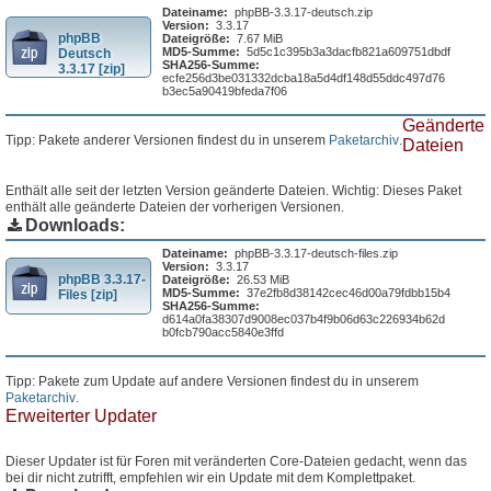
Dateiname:
phpBB-3.3.17-deutsch.zip
Version:
3.3.17
phpBB
Dateigröße:
7.67 MiB
MD5-Summe:
5d5c1c395b3a3dacfb821a609751dbdf
Deutsch
SHA256-Summe:
3.3.17 [zip]
ecfe256d3be031332dcba18a5d4df148d55ddc497d76
b3ec5a90419bfeda7f06
Geänderte
Tipp: Pakete anderer Versionen findest du in unserem
Paketarchiv
.
Dateien
Enthält alle seit der letzten Version geänderte Dateien. Wichtig: Dieses Paket
enthält alle geänderte Dateien der vorherigen Versionen.
Downloads:
Dateiname:
phpBB-3.3.17-deutsch-files.zip
Version:
3.3.17
phpBB 3.3.17-
Dateigröße:
26.53 MiB
MD5-Summe:
37e2fb8d38142cec46d00a79fdbb15b4
Files [zip]
SHA256-Summe:
d614a0fa38307d9008ec037b4f9b06d63c226934b62d
b0fcb790acc5840e3ffd
Tipp: Pakete zum Update auf andere Versionen findest du in unserem
Paketarchiv
.
Erweiterter Updater
Dieser Updater ist für Foren mit veränderten Core-Dateien gedacht, wenn das
bei dir nicht zutrifft, empfehlen wir ein Update mit dem Komplettpaket.