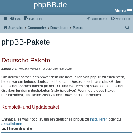
phpBB.de
Menü
FAQ
Pastebin
Registrieren
Anmelden
S
Startseite
Community
Downloads
Pakete
u
phpBB-Pakete
c
h
e
Deutsche Pakete
phpBB 3.3:
Aktuelle Version - 3.3.17 vom 6.6.2026
Um deutschsprachigen Anwendern die Installation von phpBB zu erleichtern,
bieten wir ein fertiges deutsches Paket an. Dieses besteht aus phpBB, den
deutschen Sprachdateien (in der Du- und Sie-Version) sowie den deutschen
Grafiken für den mitgelieferten Style (prosilver). Wenn du dieses Paket
herunterlädst, sind keine zusätzlichen Downloads erforderlich.
Komplett- und Updatepaket
Enthält alles was nötig ist, um ein deutsches phpBB zu
installieren
oder zu
aktualisieren
.
Downloads: