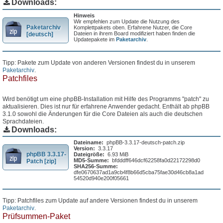
Downloads:
Hinweis
Wir empfehlen zum Update die Nutzung des
Paketarchiv
Komplettpakets oben. Erfahrene Nutzer, die Core
Dateien in ihrem Board modifiziert haben finden die
[deutsch]
Updatepakete im
Paketarchiv
.
Tipp: Pakete zum Update von anderen Versionen findest du in unserem
Paketarchiv
.
Patchfiles
Wird benötigt um eine phpBB-Installation mit Hilfe des Programms "patch" zu
aktualisieren. Dies ist nur für erfahrene Anwender gedacht. Enthält ab phpBB
3.1.0 sowohl die Änderungen für die Core Dateien als auch die deutschen
Sprachdateien.
Downloads:
Dateiname:
phpBB-3.3.17-deutsch-patch.zip
Version:
3.3.17
phpBB 3.3.17-
Dateigröße:
6.93 MiB
MD5-Summe:
bfdddff646dcf62258fa0d22172298d0
Patch [zip]
SHA256-Summe:
dfe0670637ad1a9cb4f8b66d5cba75fae30d46cb8a1ad
54520d940e200f05661
Tipp: Patchfiles zum Update auf andere Versionen findest du in unserem
Paketarchiv
.
Prüfsummen-Paket