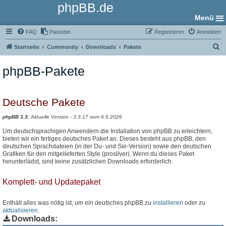
phpBB.de
Menü
FAQ
Pastebin
Registrieren
Anmelden
S
Startseite
Community
Downloads
Pakete
u
phpBB-Pakete
c
h
e
Deutsche Pakete
phpBB 3.3:
Aktuelle Version - 3.3.17 vom 6.6.2026
Um deutschsprachigen Anwendern die Installation von phpBB zu erleichtern,
bieten wir ein fertiges deutsches Paket an. Dieses besteht aus phpBB, den
deutschen Sprachdateien (in der Du- und Sie-Version) sowie den deutschen
Grafiken für den mitgelieferten Style (prosilver). Wenn du dieses Paket
herunterlädst, sind keine zusätzlichen Downloads erforderlich.
Komplett- und Updatepaket
Enthält alles was nötig ist, um ein deutsches phpBB zu
installieren
oder zu
aktualisieren
.
Downloads: