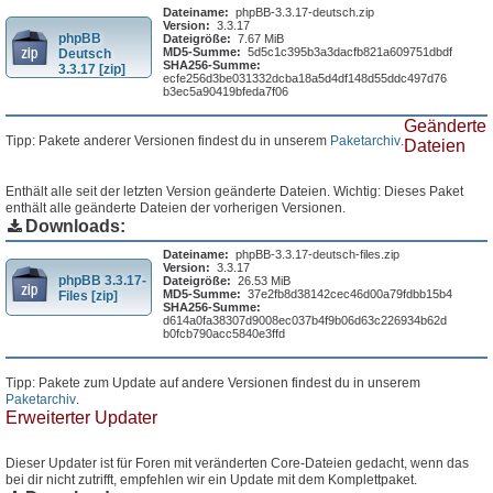
Dateiname:
phpBB-3.3.17-deutsch.zip
Version:
3.3.17
phpBB
Dateigröße:
7.67 MiB
MD5-Summe:
5d5c1c395b3a3dacfb821a609751dbdf
Deutsch
SHA256-Summe:
3.3.17 [zip]
ecfe256d3be031332dcba18a5d4df148d55ddc497d76
b3ec5a90419bfeda7f06
Geänderte
Tipp: Pakete anderer Versionen findest du in unserem
Paketarchiv
.
Dateien
Enthält alle seit der letzten Version geänderte Dateien. Wichtig: Dieses Paket
enthält alle geänderte Dateien der vorherigen Versionen.
Downloads:
Dateiname:
phpBB-3.3.17-deutsch-files.zip
Version:
3.3.17
phpBB 3.3.17-
Dateigröße:
26.53 MiB
MD5-Summe:
37e2fb8d38142cec46d00a79fdbb15b4
Files [zip]
SHA256-Summe:
d614a0fa38307d9008ec037b4f9b06d63c226934b62d
b0fcb790acc5840e3ffd
Tipp: Pakete zum Update auf andere Versionen findest du in unserem
Paketarchiv
.
Erweiterter Updater
Dieser Updater ist für Foren mit veränderten Core-Dateien gedacht, wenn das
bei dir nicht zutrifft, empfehlen wir ein Update mit dem Komplettpaket.