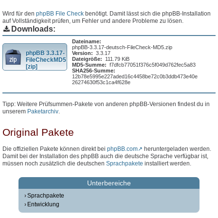
Wird für den
phpBB File Check
benötigt. Damit lässt sich die phpBB-Installation
auf Vollständigkeit prüfen, um Fehler und andere Probleme zu lösen.
Downloads:
Dateiname:
phpBB-3.3.17-deutsch-FileCheck-MD5.zip
phpBB 3.3.17-
Version:
3.3.17
Dateigröße:
111.79 KiB
FileCheckMD5
MD5-Summe:
f7dfcb77051f376c5f049d762fec5a83
[zip]
SHA256-Summe:
12b78e5995e227aded16c4458be72c0b3ddb473e40e
26274630f53c1ca4f628e
Tipp: Weitere Prüfsummen-Pakete von anderen phpBB-Versionen findest du in
unserem
Paketarchiv
.
Original Pakete
Die offiziellen Pakete können direkt bei
phpBB.com
heruntergeladen werden.
Damit bei der Installation des phpBB auch die deutsche Sprache verfügbar ist,
müssen noch zusätzlich die deutschen
Sprachpakete
installiert werden.
Unterbereiche
Sprachpakete
Entwicklung