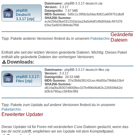
Dateiname:
phpBB-3.3.17-deutsch.zip
Version:
3.3.17
phpBB
Dateigröße:
7.67 MiB
MD5-Summe:
5d5c1c395b3a3dacfb821a609751dbdf
Deutsch
SHA256-Summe:
3.3.17 [zip]
ecfe256d3be031332dcba18a5d4df148d55ddc497d76
b3ec5a90419bfeda7f06
Geänderte
Tipp: Pakete anderer Versionen findest du in unserem
Paketarchiv
.
Dateien
Enthält alle seit der letzten Version geänderte Dateien. Wichtig: Dieses Paket
enthält alle geänderte Dateien der vorherigen Versionen.
Downloads:
Dateiname:
phpBB-3.3.17-deutsch-files.zip
Version:
3.3.17
phpBB 3.3.17-
Dateigröße:
26.53 MiB
MD5-Summe:
37e2fb8d38142cec46d00a79fdbb15b4
Files [zip]
SHA256-Summe:
d614a0fa38307d9008ec037b4f9b06d63c226934b62d
b0fcb790acc5840e3ffd
Tipp: Pakete zum Update auf andere Versionen findest du in unserem
Paketarchiv
.
Erweiterter Updater
Dieser Updater ist für Foren mit veränderten Core-Dateien gedacht, wenn das
bei dir nicht zutrifft, empfehlen wir ein Update mit dem Komplettpaket.