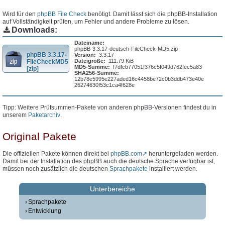
Wird für den
phpBB File Check
benötigt. Damit lässt sich die phpBB-Installation
auf Vollständigkeit prüfen, um Fehler und andere Probleme zu lösen.
Downloads:
Dateiname:
phpBB-3.3.17-deutsch-FileCheck-MD5.zip
phpBB 3.3.17-
Version:
3.3.17
Dateigröße:
111.79 KiB
FileCheckMD5
MD5-Summe:
f7dfcb77051f376c5f049d762fec5a83
[zip]
SHA256-Summe:
12b78e5995e227aded16c4458be72c0b3ddb473e40e
26274630f53c1ca4f628e
Tipp: Weitere Prüfsummen-Pakete von anderen phpBB-Versionen findest du in
unserem
Paketarchiv
.
Original Pakete
Die offiziellen Pakete können direkt bei
phpBB.com
heruntergeladen werden.
Damit bei der Installation des phpBB auch die deutsche Sprache verfügbar ist,
müssen noch zusätzlich die deutschen
Sprachpakete
installiert werden.
Unterbereiche
Sprachpakete
Entwicklung