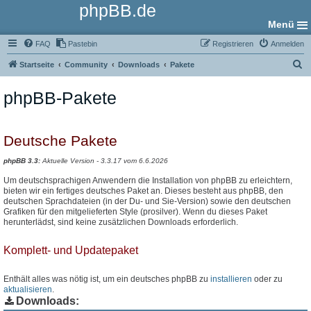
phpBB.de
Menü
FAQ
Pastebin
Registrieren
Anmelden
S
Startseite
Community
Downloads
Pakete
u
phpBB-Pakete
c
h
e
Deutsche Pakete
phpBB 3.3:
Aktuelle Version - 3.3.17 vom 6.6.2026
Um deutschsprachigen Anwendern die Installation von phpBB zu erleichtern,
bieten wir ein fertiges deutsches Paket an. Dieses besteht aus phpBB, den
deutschen Sprachdateien (in der Du- und Sie-Version) sowie den deutschen
Grafiken für den mitgelieferten Style (prosilver). Wenn du dieses Paket
herunterlädst, sind keine zusätzlichen Downloads erforderlich.
Komplett- und Updatepaket
Enthält alles was nötig ist, um ein deutsches phpBB zu
installieren
oder zu
aktualisieren
.
Downloads: