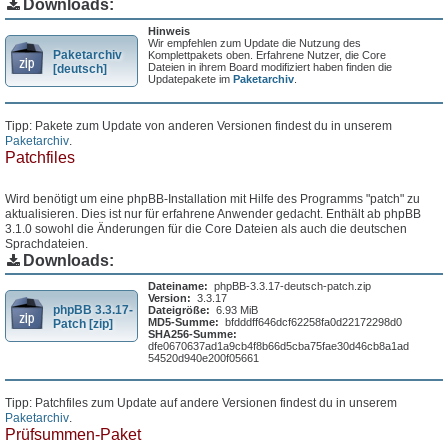
Downloads:
Hinweis
Wir empfehlen zum Update die Nutzung des
Paketarchiv
Komplettpakets oben. Erfahrene Nutzer, die Core
Dateien in ihrem Board modifiziert haben finden die
[deutsch]
Updatepakete im
Paketarchiv
.
Tipp: Pakete zum Update von anderen Versionen findest du in unserem
Paketarchiv
.
Patchfiles
Wird benötigt um eine phpBB-Installation mit Hilfe des Programms "patch" zu
aktualisieren. Dies ist nur für erfahrene Anwender gedacht. Enthält ab phpBB
3.1.0 sowohl die Änderungen für die Core Dateien als auch die deutschen
Sprachdateien.
Downloads:
Dateiname:
phpBB-3.3.17-deutsch-patch.zip
Version:
3.3.17
phpBB 3.3.17-
Dateigröße:
6.93 MiB
MD5-Summe:
bfdddff646dcf62258fa0d22172298d0
Patch [zip]
SHA256-Summe:
dfe0670637ad1a9cb4f8b66d5cba75fae30d46cb8a1ad
54520d940e200f05661
Tipp: Patchfiles zum Update auf andere Versionen findest du in unserem
Paketarchiv
.
Prüfsummen-Paket