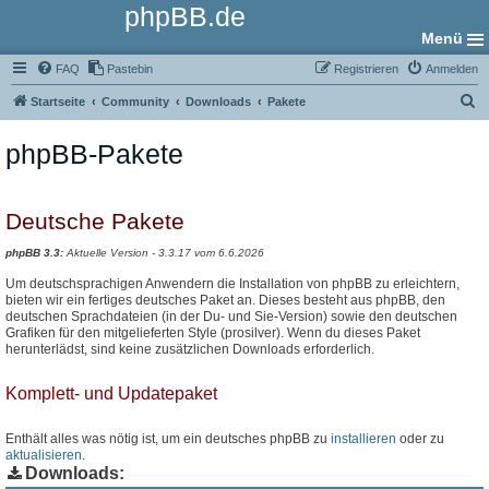
phpBB.de
Menü
FAQ
Pastebin
Registrieren
Anmelden
S
Startseite
Community
Downloads
Pakete
u
phpBB-Pakete
c
h
e
Deutsche Pakete
phpBB 3.3:
Aktuelle Version - 3.3.17 vom 6.6.2026
Um deutschsprachigen Anwendern die Installation von phpBB zu erleichtern,
bieten wir ein fertiges deutsches Paket an. Dieses besteht aus phpBB, den
deutschen Sprachdateien (in der Du- und Sie-Version) sowie den deutschen
Grafiken für den mitgelieferten Style (prosilver). Wenn du dieses Paket
herunterlädst, sind keine zusätzlichen Downloads erforderlich.
Komplett- und Updatepaket
Enthält alles was nötig ist, um ein deutsches phpBB zu
installieren
oder zu
aktualisieren
.
Downloads: