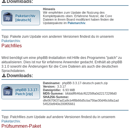
Downloads:
Hinweis
Wir empfehlen zum Update die Nutzung des
Paketarchiv
Komplettpakets oben. Erfahrene Nutzer, die Core
Dateien in ihrem Board modifiziert haben finden die
[deutsch]
Updatepakete im
Paketarchiv
.
Tipp: Pakete zum Update von anderen Versionen findest du in unserem
Paketarchiv
.
Patchfiles
Wird benötigt um eine phpBB-Installation mit Hilfe des Programms "patch" zu
aktualisieren. Dies ist nur für erfahrene Anwender gedacht. Enthält ab phpBB
3.1.0 sowohl die Änderungen für die Core Dateien als auch die deutschen
Sprachdateien.
Downloads:
Dateiname:
phpBB-3.3.17-deutsch-patch.zip
Version:
3.3.17
phpBB 3.3.17-
Dateigröße:
6.93 MiB
MD5-Summe:
bfdddff646dcf62258fa0d22172298d0
Patch [zip]
SHA256-Summe:
dfe0670637ad1a9cb4f8b66d5cba75fae30d46cb8a1ad
54520d940e200f05661
Tipp: Patchfiles zum Update auf andere Versionen findest du in unserem
Paketarchiv
.
Prüfsummen-Paket