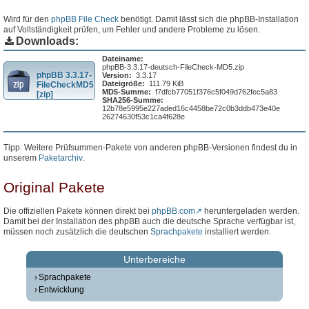
Wird für den
phpBB File Check
benötigt. Damit lässt sich die phpBB-Installation
auf Vollständigkeit prüfen, um Fehler und andere Probleme zu lösen.
Downloads:
Dateiname:
phpBB-3.3.17-deutsch-FileCheck-MD5.zip
phpBB 3.3.17-
Version:
3.3.17
Dateigröße:
111.79 KiB
FileCheckMD5
MD5-Summe:
f7dfcb77051f376c5f049d762fec5a83
[zip]
SHA256-Summe:
12b78e5995e227aded16c4458be72c0b3ddb473e40e
26274630f53c1ca4f628e
Tipp: Weitere Prüfsummen-Pakete von anderen phpBB-Versionen findest du in
unserem
Paketarchiv
.
Original Pakete
Die offiziellen Pakete können direkt bei
phpBB.com
heruntergeladen werden.
Damit bei der Installation des phpBB auch die deutsche Sprache verfügbar ist,
müssen noch zusätzlich die deutschen
Sprachpakete
installiert werden.
Unterbereiche
Sprachpakete
Entwicklung