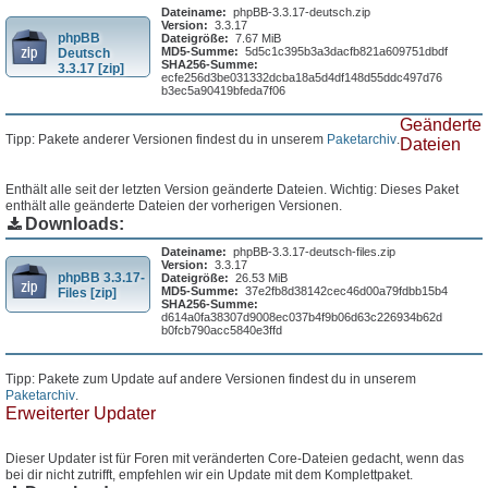
Dateiname:
phpBB-3.3.17-deutsch.zip
Version:
3.3.17
phpBB
Dateigröße:
7.67 MiB
MD5-Summe:
5d5c1c395b3a3dacfb821a609751dbdf
Deutsch
SHA256-Summe:
3.3.17 [zip]
ecfe256d3be031332dcba18a5d4df148d55ddc497d76
b3ec5a90419bfeda7f06
Geänderte
Tipp: Pakete anderer Versionen findest du in unserem
Paketarchiv
.
Dateien
Enthält alle seit der letzten Version geänderte Dateien. Wichtig: Dieses Paket
enthält alle geänderte Dateien der vorherigen Versionen.
Downloads:
Dateiname:
phpBB-3.3.17-deutsch-files.zip
Version:
3.3.17
phpBB 3.3.17-
Dateigröße:
26.53 MiB
MD5-Summe:
37e2fb8d38142cec46d00a79fdbb15b4
Files [zip]
SHA256-Summe:
d614a0fa38307d9008ec037b4f9b06d63c226934b62d
b0fcb790acc5840e3ffd
Tipp: Pakete zum Update auf andere Versionen findest du in unserem
Paketarchiv
.
Erweiterter Updater
Dieser Updater ist für Foren mit veränderten Core-Dateien gedacht, wenn das
bei dir nicht zutrifft, empfehlen wir ein Update mit dem Komplettpaket.