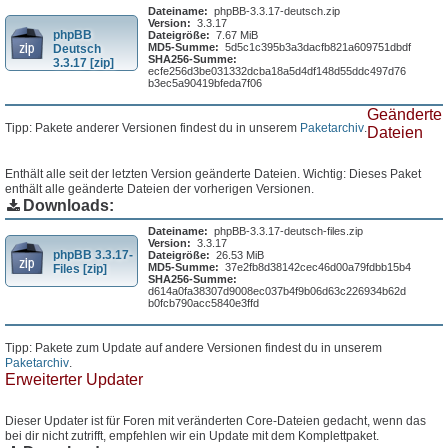
Dateiname:
phpBB-3.3.17-deutsch.zip
Version:
3.3.17
phpBB
Dateigröße:
7.67 MiB
MD5-Summe:
5d5c1c395b3a3dacfb821a609751dbdf
Deutsch
SHA256-Summe:
3.3.17 [zip]
ecfe256d3be031332dcba18a5d4df148d55ddc497d76
b3ec5a90419bfeda7f06
Geänderte
Tipp: Pakete anderer Versionen findest du in unserem
Paketarchiv
.
Dateien
Enthält alle seit der letzten Version geänderte Dateien. Wichtig: Dieses Paket
enthält alle geänderte Dateien der vorherigen Versionen.
Downloads:
Dateiname:
phpBB-3.3.17-deutsch-files.zip
Version:
3.3.17
phpBB 3.3.17-
Dateigröße:
26.53 MiB
MD5-Summe:
37e2fb8d38142cec46d00a79fdbb15b4
Files [zip]
SHA256-Summe:
d614a0fa38307d9008ec037b4f9b06d63c226934b62d
b0fcb790acc5840e3ffd
Tipp: Pakete zum Update auf andere Versionen findest du in unserem
Paketarchiv
.
Erweiterter Updater
Dieser Updater ist für Foren mit veränderten Core-Dateien gedacht, wenn das
bei dir nicht zutrifft, empfehlen wir ein Update mit dem Komplettpaket.