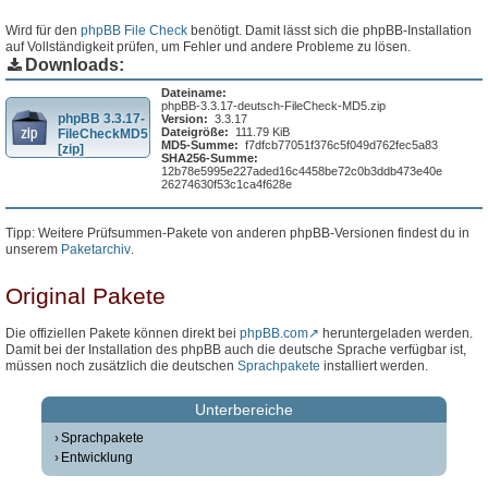
Wird für den
phpBB File Check
benötigt. Damit lässt sich die phpBB-Installation
auf Vollständigkeit prüfen, um Fehler und andere Probleme zu lösen.
Downloads:
Dateiname:
phpBB-3.3.17-deutsch-FileCheck-MD5.zip
phpBB 3.3.17-
Version:
3.3.17
Dateigröße:
111.79 KiB
FileCheckMD5
MD5-Summe:
f7dfcb77051f376c5f049d762fec5a83
[zip]
SHA256-Summe:
12b78e5995e227aded16c4458be72c0b3ddb473e40e
26274630f53c1ca4f628e
Tipp: Weitere Prüfsummen-Pakete von anderen phpBB-Versionen findest du in
unserem
Paketarchiv
.
Original Pakete
Die offiziellen Pakete können direkt bei
phpBB.com
heruntergeladen werden.
Damit bei der Installation des phpBB auch die deutsche Sprache verfügbar ist,
müssen noch zusätzlich die deutschen
Sprachpakete
installiert werden.
Unterbereiche
Sprachpakete
Entwicklung