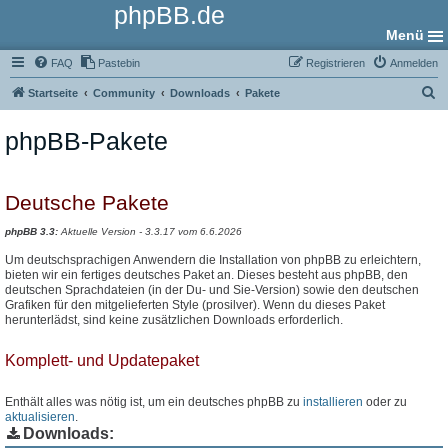
phpBB.de
Menü
FAQ
Pastebin
Registrieren
Anmelden
S
Startseite
Community
Downloads
Pakete
u
phpBB-Pakete
c
h
e
Deutsche Pakete
phpBB 3.3:
Aktuelle Version - 3.3.17 vom 6.6.2026
Um deutschsprachigen Anwendern die Installation von phpBB zu erleichtern,
bieten wir ein fertiges deutsches Paket an. Dieses besteht aus phpBB, den
deutschen Sprachdateien (in der Du- und Sie-Version) sowie den deutschen
Grafiken für den mitgelieferten Style (prosilver). Wenn du dieses Paket
herunterlädst, sind keine zusätzlichen Downloads erforderlich.
Komplett- und Updatepaket
Enthält alles was nötig ist, um ein deutsches phpBB zu
installieren
oder zu
aktualisieren
.
Downloads: