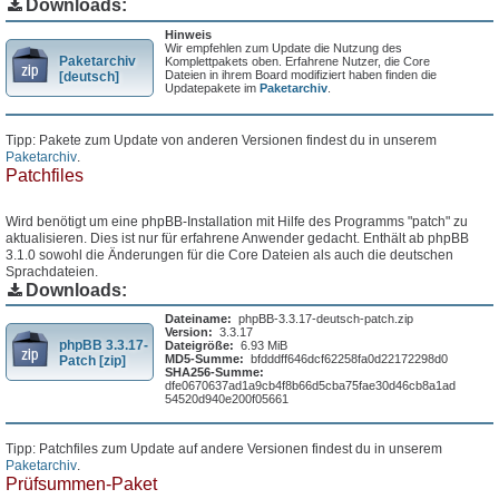
Downloads:
Hinweis
Wir empfehlen zum Update die Nutzung des
Paketarchiv
Komplettpakets oben. Erfahrene Nutzer, die Core
Dateien in ihrem Board modifiziert haben finden die
[deutsch]
Updatepakete im
Paketarchiv
.
Tipp: Pakete zum Update von anderen Versionen findest du in unserem
Paketarchiv
.
Patchfiles
Wird benötigt um eine phpBB-Installation mit Hilfe des Programms "patch" zu
aktualisieren. Dies ist nur für erfahrene Anwender gedacht. Enthält ab phpBB
3.1.0 sowohl die Änderungen für die Core Dateien als auch die deutschen
Sprachdateien.
Downloads:
Dateiname:
phpBB-3.3.17-deutsch-patch.zip
Version:
3.3.17
phpBB 3.3.17-
Dateigröße:
6.93 MiB
MD5-Summe:
bfdddff646dcf62258fa0d22172298d0
Patch [zip]
SHA256-Summe:
dfe0670637ad1a9cb4f8b66d5cba75fae30d46cb8a1ad
54520d940e200f05661
Tipp: Patchfiles zum Update auf andere Versionen findest du in unserem
Paketarchiv
.
Prüfsummen-Paket