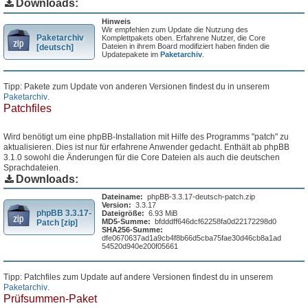
Downloads:
Hinweis
Wir empfehlen zum Update die Nutzung des
Paketarchiv
Komplettpakets oben. Erfahrene Nutzer, die Core
Dateien in ihrem Board modifiziert haben finden die
[deutsch]
Updatepakete im
Paketarchiv
.
Tipp: Pakete zum Update von anderen Versionen findest du in unserem
Paketarchiv
.
Patchfiles
Wird benötigt um eine phpBB-Installation mit Hilfe des Programms "patch" zu
aktualisieren. Dies ist nur für erfahrene Anwender gedacht. Enthält ab phpBB
3.1.0 sowohl die Änderungen für die Core Dateien als auch die deutschen
Sprachdateien.
Downloads:
Dateiname:
phpBB-3.3.17-deutsch-patch.zip
Version:
3.3.17
phpBB 3.3.17-
Dateigröße:
6.93 MiB
MD5-Summe:
bfdddff646dcf62258fa0d22172298d0
Patch [zip]
SHA256-Summe:
dfe0670637ad1a9cb4f8b66d5cba75fae30d46cb8a1ad
54520d940e200f05661
Tipp: Patchfiles zum Update auf andere Versionen findest du in unserem
Paketarchiv
.
Prüfsummen-Paket