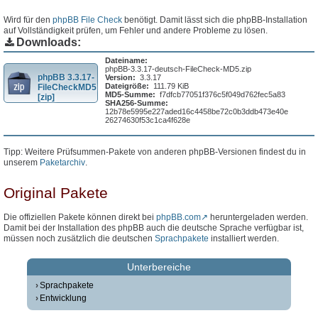
Wird für den
phpBB File Check
benötigt. Damit lässt sich die phpBB-Installation
auf Vollständigkeit prüfen, um Fehler und andere Probleme zu lösen.
Downloads:
Dateiname:
phpBB-3.3.17-deutsch-FileCheck-MD5.zip
phpBB 3.3.17-
Version:
3.3.17
Dateigröße:
111.79 KiB
FileCheckMD5
MD5-Summe:
f7dfcb77051f376c5f049d762fec5a83
[zip]
SHA256-Summe:
12b78e5995e227aded16c4458be72c0b3ddb473e40e
26274630f53c1ca4f628e
Tipp: Weitere Prüfsummen-Pakete von anderen phpBB-Versionen findest du in
unserem
Paketarchiv
.
Original Pakete
Die offiziellen Pakete können direkt bei
phpBB.com
heruntergeladen werden.
Damit bei der Installation des phpBB auch die deutsche Sprache verfügbar ist,
müssen noch zusätzlich die deutschen
Sprachpakete
installiert werden.
Unterbereiche
Sprachpakete
Entwicklung