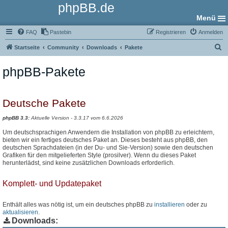
phpBB.de
Menü
FAQ
Pastebin
Registrieren
Anmelden
S
Startseite
Community
Downloads
Pakete
u
phpBB-Pakete
c
h
e
Deutsche Pakete
phpBB 3.3:
Aktuelle Version - 3.3.17 vom 6.6.2026
Um deutschsprachigen Anwendern die Installation von phpBB zu erleichtern,
bieten wir ein fertiges deutsches Paket an. Dieses besteht aus phpBB, den
deutschen Sprachdateien (in der Du- und Sie-Version) sowie den deutschen
Grafiken für den mitgelieferten Style (prosilver). Wenn du dieses Paket
herunterlädst, sind keine zusätzlichen Downloads erforderlich.
Komplett- und Updatepaket
Enthält alles was nötig ist, um ein deutsches phpBB zu
installieren
oder zu
aktualisieren
.
Downloads: