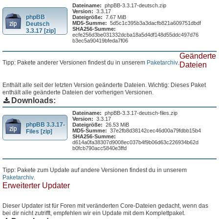
Dateiname:
phpBB-3.3.17-deutsch.zip
Version:
3.3.17
phpBB
Dateigröße:
7.67 MiB
MD5-Summe:
5d5c1c395b3a3dacfb821a609751dbdf
Deutsch
SHA256-Summe:
3.3.17 [zip]
ecfe256d3be031332dcba18a5d4df148d55ddc497d76
b3ec5a90419bfeda7f06
Geänderte
Tipp: Pakete anderer Versionen findest du in unserem
Paketarchiv
.
Dateien
Enthält alle seit der letzten Version geänderte Dateien. Wichtig: Dieses Paket
enthält alle geänderte Dateien der vorherigen Versionen.
Downloads:
Dateiname:
phpBB-3.3.17-deutsch-files.zip
Version:
3.3.17
phpBB 3.3.17-
Dateigröße:
26.53 MiB
MD5-Summe:
37e2fb8d38142cec46d00a79fdbb15b4
Files [zip]
SHA256-Summe:
d614a0fa38307d9008ec037b4f9b06d63c226934b62d
b0fcb790acc5840e3ffd
Tipp: Pakete zum Update auf andere Versionen findest du in unserem
Paketarchiv
.
Erweiterter Updater
Dieser Updater ist für Foren mit veränderten Core-Dateien gedacht, wenn das
bei dir nicht zutrifft, empfehlen wir ein Update mit dem Komplettpaket.