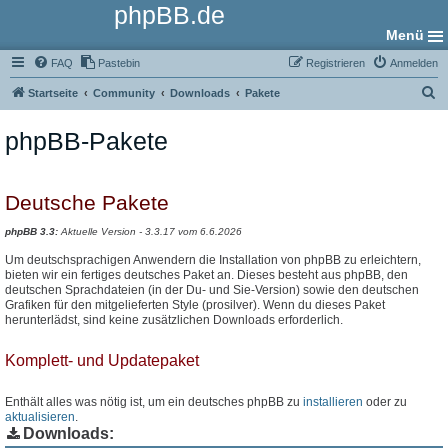
phpBB.de
Menü
FAQ
Pastebin
Registrieren
Anmelden
S
Startseite
Community
Downloads
Pakete
u
phpBB-Pakete
c
h
e
Deutsche Pakete
phpBB 3.3:
Aktuelle Version - 3.3.17 vom 6.6.2026
Um deutschsprachigen Anwendern die Installation von phpBB zu erleichtern,
bieten wir ein fertiges deutsches Paket an. Dieses besteht aus phpBB, den
deutschen Sprachdateien (in der Du- und Sie-Version) sowie den deutschen
Grafiken für den mitgelieferten Style (prosilver). Wenn du dieses Paket
herunterlädst, sind keine zusätzlichen Downloads erforderlich.
Komplett- und Updatepaket
Enthält alles was nötig ist, um ein deutsches phpBB zu
installieren
oder zu
aktualisieren
.
Downloads: