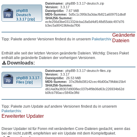
Dateiname:
phpBB-3.3.17-deutsch.zip
Version:
3.3.17
phpBB
Dateigröße:
7.67 MiB
MD5-Summe:
5d5c1c395b3a3dacfb821a609751dbdf
Deutsch
SHA256-Summe:
3.3.17 [zip]
ecfe256d3be031332dcba18a5d4df148d55ddc497d76
b3ec5a90419bfeda7f06
Geänderte
Tipp: Pakete anderer Versionen findest du in unserem
Paketarchiv
.
Dateien
Enthält alle seit der letzten Version geänderte Dateien. Wichtig: Dieses Paket
enthält alle geänderte Dateien der vorherigen Versionen.
Downloads:
Dateiname:
phpBB-3.3.17-deutsch-files.zip
Version:
3.3.17
phpBB 3.3.17-
Dateigröße:
26.53 MiB
MD5-Summe:
37e2fb8d38142cec46d00a79fdbb15b4
Files [zip]
SHA256-Summe:
d614a0fa38307d9008ec037b4f9b06d63c226934b62d
b0fcb790acc5840e3ffd
Tipp: Pakete zum Update auf andere Versionen findest du in unserem
Paketarchiv
.
Erweiterter Updater
Dieser Updater ist für Foren mit veränderten Core-Dateien gedacht, wenn das
bei dir nicht zutrifft, empfehlen wir ein Update mit dem Komplettpaket.