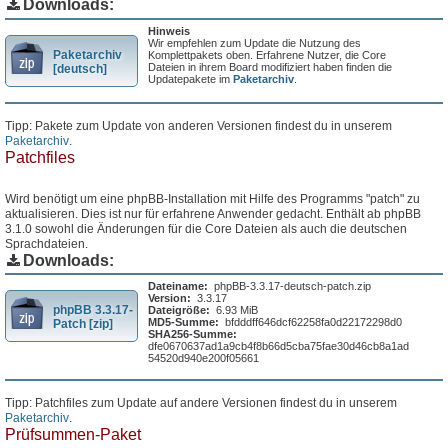
Downloads:
Hinweis
Wir empfehlen zum Update die Nutzung des
Paketarchiv
Komplettpakets oben. Erfahrene Nutzer, die Core
Dateien in ihrem Board modifiziert haben finden die
[deutsch]
Updatepakete im
Paketarchiv
.
Tipp: Pakete zum Update von anderen Versionen findest du in unserem
Paketarchiv
.
Patchfiles
Wird benötigt um eine phpBB-Installation mit Hilfe des Programms "patch" zu
aktualisieren. Dies ist nur für erfahrene Anwender gedacht. Enthält ab phpBB
3.1.0 sowohl die Änderungen für die Core Dateien als auch die deutschen
Sprachdateien.
Downloads:
Dateiname:
phpBB-3.3.17-deutsch-patch.zip
Version:
3.3.17
phpBB 3.3.17-
Dateigröße:
6.93 MiB
MD5-Summe:
bfdddff646dcf62258fa0d22172298d0
Patch [zip]
SHA256-Summe:
dfe0670637ad1a9cb4f8b66d5cba75fae30d46cb8a1ad
54520d940e200f05661
Tipp: Patchfiles zum Update auf andere Versionen findest du in unserem
Paketarchiv
.
Prüfsummen-Paket