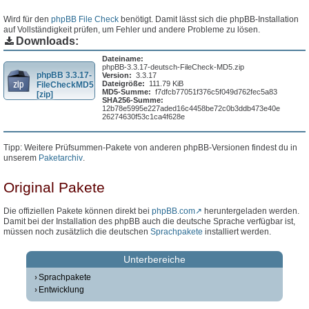
Wird für den
phpBB File Check
benötigt. Damit lässt sich die phpBB-Installation
auf Vollständigkeit prüfen, um Fehler und andere Probleme zu lösen.
Downloads:
Dateiname:
phpBB-3.3.17-deutsch-FileCheck-MD5.zip
phpBB 3.3.17-
Version:
3.3.17
Dateigröße:
111.79 KiB
FileCheckMD5
MD5-Summe:
f7dfcb77051f376c5f049d762fec5a83
[zip]
SHA256-Summe:
12b78e5995e227aded16c4458be72c0b3ddb473e40e
26274630f53c1ca4f628e
Tipp: Weitere Prüfsummen-Pakete von anderen phpBB-Versionen findest du in
unserem
Paketarchiv
.
Original Pakete
Die offiziellen Pakete können direkt bei
phpBB.com
heruntergeladen werden.
Damit bei der Installation des phpBB auch die deutsche Sprache verfügbar ist,
müssen noch zusätzlich die deutschen
Sprachpakete
installiert werden.
Unterbereiche
Sprachpakete
Entwicklung