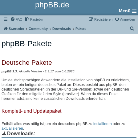
phpBB.de
Menü
FAQ
Pastebin
Registrieren
Anmelden
S
Startseite
Community
Downloads
Pakete
u
phpBB-Pakete
c
h
e
Deutsche Pakete
phpBB 3.3:
Aktuelle Version - 3.3.17 vom 6.6.2026
Um deutschsprachigen Anwendern die Installation von phpBB zu erleichtern,
bieten wir ein fertiges deutsches Paket an. Dieses besteht aus phpBB, den
deutschen Sprachdateien (in der Du- und Sie-Version) sowie den deutschen
Grafiken für den mitgelieferten Style (prosilver). Wenn du dieses Paket
herunterlädst, sind keine zusätzlichen Downloads erforderlich.
Komplett- und Updatepaket
Enthält alles was nötig ist, um ein deutsches phpBB zu
installieren
oder zu
aktualisieren
.
Downloads: