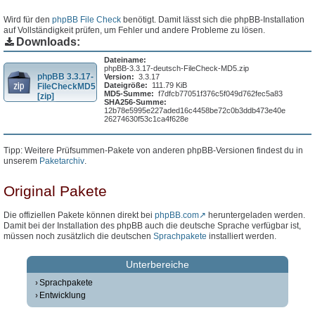
Wird für den
phpBB File Check
benötigt. Damit lässt sich die phpBB-Installation
auf Vollständigkeit prüfen, um Fehler und andere Probleme zu lösen.
Downloads:
Dateiname:
phpBB-3.3.17-deutsch-FileCheck-MD5.zip
phpBB 3.3.17-
Version:
3.3.17
Dateigröße:
111.79 KiB
FileCheckMD5
MD5-Summe:
f7dfcb77051f376c5f049d762fec5a83
[zip]
SHA256-Summe:
12b78e5995e227aded16c4458be72c0b3ddb473e40e
26274630f53c1ca4f628e
Tipp: Weitere Prüfsummen-Pakete von anderen phpBB-Versionen findest du in
unserem
Paketarchiv
.
Original Pakete
Die offiziellen Pakete können direkt bei
phpBB.com
heruntergeladen werden.
Damit bei der Installation des phpBB auch die deutsche Sprache verfügbar ist,
müssen noch zusätzlich die deutschen
Sprachpakete
installiert werden.
Unterbereiche
Sprachpakete
Entwicklung