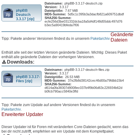
Dateiname:
phpBB-3.3.17-deutsch.zip
Version:
3.3.17
phpBB
Dateigröße:
7.67 MiB
MD5-Summe:
5d5c1c395b3a3dacfb821a609751dbdf
Deutsch
SHA256-Summe:
3.3.17 [zip]
ecfe256d3be031332dcba18a5d4df148d55ddc497d76
b3ec5a90419bfeda7f06
Geänderte
Tipp: Pakete anderer Versionen findest du in unserem
Paketarchiv
.
Dateien
Enthält alle seit der letzten Version geänderte Dateien. Wichtig: Dieses Paket
enthält alle geänderte Dateien der vorherigen Versionen.
Downloads:
Dateiname:
phpBB-3.3.17-deutsch-files.zip
Version:
3.3.17
phpBB 3.3.17-
Dateigröße:
26.53 MiB
MD5-Summe:
37e2fb8d38142cec46d00a79fdbb15b4
Files [zip]
SHA256-Summe:
d614a0fa38307d9008ec037b4f9b06d63c226934b62d
b0fcb790acc5840e3ffd
Tipp: Pakete zum Update auf andere Versionen findest du in unserem
Paketarchiv
.
Erweiterter Updater
Dieser Updater ist für Foren mit veränderten Core-Dateien gedacht, wenn das
bei dir nicht zutrifft, empfehlen wir ein Update mit dem Komplettpaket.