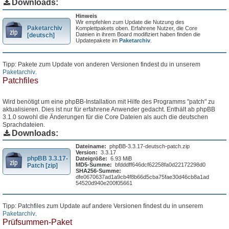
Downloads:
Hinweis
Wir empfehlen zum Update die Nutzung des
Paketarchiv
Komplettpakets oben. Erfahrene Nutzer, die Core
Dateien in ihrem Board modifiziert haben finden die
[deutsch]
Updatepakete im
Paketarchiv
.
Tipp: Pakete zum Update von anderen Versionen findest du in unserem
Paketarchiv
.
Patchfiles
Wird benötigt um eine phpBB-Installation mit Hilfe des Programms "patch" zu
aktualisieren. Dies ist nur für erfahrene Anwender gedacht. Enthält ab phpBB
3.1.0 sowohl die Änderungen für die Core Dateien als auch die deutschen
Sprachdateien.
Downloads:
Dateiname:
phpBB-3.3.17-deutsch-patch.zip
Version:
3.3.17
phpBB 3.3.17-
Dateigröße:
6.93 MiB
MD5-Summe:
bfdddff646dcf62258fa0d22172298d0
Patch [zip]
SHA256-Summe:
dfe0670637ad1a9cb4f8b66d5cba75fae30d46cb8a1ad
54520d940e200f05661
Tipp: Patchfiles zum Update auf andere Versionen findest du in unserem
Paketarchiv
.
Prüfsummen-Paket