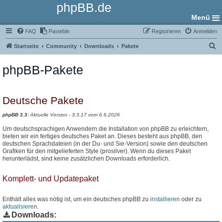
phpBB.de
Menü
FAQ
Pastebin
Registrieren
Anmelden
S
Startseite
Community
Downloads
Pakete
u
phpBB-Pakete
c
h
e
Deutsche Pakete
phpBB 3.3:
Aktuelle Version - 3.3.17 vom 6.6.2026
Um deutschsprachigen Anwendern die Installation von phpBB zu erleichtern,
bieten wir ein fertiges deutsches Paket an. Dieses besteht aus phpBB, den
deutschen Sprachdateien (in der Du- und Sie-Version) sowie den deutschen
Grafiken für den mitgelieferten Style (prosilver). Wenn du dieses Paket
herunterlädst, sind keine zusätzlichen Downloads erforderlich.
Komplett- und Updatepaket
Enthält alles was nötig ist, um ein deutsches phpBB zu
installieren
oder zu
aktualisieren
.
Downloads: