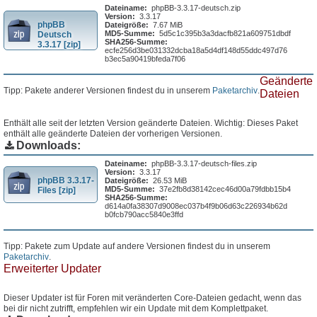
Dateiname:
phpBB-3.3.17-deutsch.zip
Version:
3.3.17
phpBB
Dateigröße:
7.67 MiB
MD5-Summe:
5d5c1c395b3a3dacfb821a609751dbdf
Deutsch
SHA256-Summe:
3.3.17 [zip]
ecfe256d3be031332dcba18a5d4df148d55ddc497d76
b3ec5a90419bfeda7f06
Geänderte
Tipp: Pakete anderer Versionen findest du in unserem
Paketarchiv
.
Dateien
Enthält alle seit der letzten Version geänderte Dateien. Wichtig: Dieses Paket
enthält alle geänderte Dateien der vorherigen Versionen.
Downloads:
Dateiname:
phpBB-3.3.17-deutsch-files.zip
Version:
3.3.17
phpBB 3.3.17-
Dateigröße:
26.53 MiB
MD5-Summe:
37e2fb8d38142cec46d00a79fdbb15b4
Files [zip]
SHA256-Summe:
d614a0fa38307d9008ec037b4f9b06d63c226934b62d
b0fcb790acc5840e3ffd
Tipp: Pakete zum Update auf andere Versionen findest du in unserem
Paketarchiv
.
Erweiterter Updater
Dieser Updater ist für Foren mit veränderten Core-Dateien gedacht, wenn das
bei dir nicht zutrifft, empfehlen wir ein Update mit dem Komplettpaket.