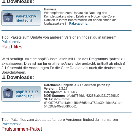
Downloads:
Hinweis
Wir empfehlen zum Update die Nutzung des
Paketarchiv
Komplettpakets oben. Erfahrene Nutzer, die Core
Dateien in ihrem Board modifiziert haben finden die
[deutsch]
Updatepakete im
Paketarchiv
.
Tipp: Pakete zum Update von anderen Versionen findest du in unserem
Paketarchiv
.
Patchfiles
Wird benötigt um eine phpBB-Installation mit Hilfe des Programms "patch" zu
aktualisieren. Dies ist nur für erfahrene Anwender gedacht. Enthält ab phpBB
3.1.0 sowohl die Änderungen für die Core Dateien als auch die deutschen
Sprachdateien.
Downloads:
Dateiname:
phpBB-3.3.17-deutsch-patch.zip
Version:
3.3.17
phpBB 3.3.17-
Dateigröße:
6.93 MiB
MD5-Summe:
bfdddff646dcf62258fa0d22172298d0
Patch [zip]
SHA256-Summe:
dfe0670637ad1a9cb4f8b66d5cba75fae30d46cb8a1ad
54520d940e200f05661
Tipp: Patchfiles zum Update auf andere Versionen findest du in unserem
Paketarchiv
.
Prüfsummen-Paket