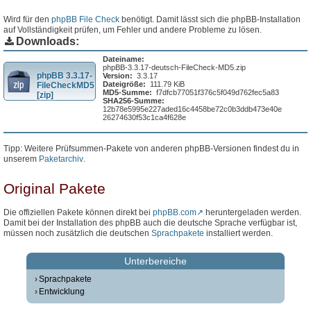
Wird für den
phpBB File Check
benötigt. Damit lässt sich die phpBB-Installation
auf Vollständigkeit prüfen, um Fehler und andere Probleme zu lösen.
Downloads:
Dateiname:
phpBB-3.3.17-deutsch-FileCheck-MD5.zip
phpBB 3.3.17-
Version:
3.3.17
Dateigröße:
111.79 KiB
FileCheckMD5
MD5-Summe:
f7dfcb77051f376c5f049d762fec5a83
[zip]
SHA256-Summe:
12b78e5995e227aded16c4458be72c0b3ddb473e40e
26274630f53c1ca4f628e
Tipp: Weitere Prüfsummen-Pakete von anderen phpBB-Versionen findest du in
unserem
Paketarchiv
.
Original Pakete
Die offiziellen Pakete können direkt bei
phpBB.com
heruntergeladen werden.
Damit bei der Installation des phpBB auch die deutsche Sprache verfügbar ist,
müssen noch zusätzlich die deutschen
Sprachpakete
installiert werden.
Unterbereiche
Sprachpakete
Entwicklung