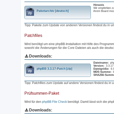
Hinweis
Wir empfehlen z
Paketarchiv [deutsch]
ihrem Board modi
Tipp: Pakete zum Update von anderen Versionen findest du in 
Patchfiles
Wird benötigt um eine phpBB-Installation mit Hilfe des Programms
sowohl die Änderungen für die Core Dateien als auch die deuts
Downloads:
Dateiname:
ph
Version:
3.3.17
phpBB 3.3.17-Patch [zip]
Dateigröße:
6.
MD5-Summe:
SHA256-Summ
Tipp: Patchfiles zum Update auf andere Versionen findest du in
Prüfsummen-Paket
Wird für den
phpBB File Check
benötigt. Damit lässt sich die php
Downloads: