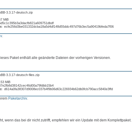
pBB-3.3.17-deutsch.zip
67 MiB
5d5c1c395b3a3dacfb821a609751dbdf
e:
ecfe256d3be031332dcba18a5d4df148d55ddc497d76b3ec5a90419bfeda7f06
iv
.
 Dieses Paket enthält alle geänderte Dateien der vorherigen Versionen.
BB-3.3.17-deutsch-files.zip
.53 MiB
37e2fb8d38142cec46d00a79fdbb15b4
e:
d614a0fa38307d9008ec037b4f9b06d63c226934b62db0fcb790acc5840e3ffd
serem
Paketarchiv
.
t, wenn das bei dir nicht zutrifft, empfehlen wir ein Update mit dem Komplettpaket.