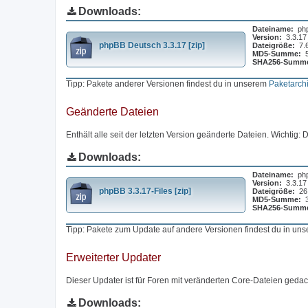
Downloads:
Dateiname:
ph
Version:
3.3.17
phpBB Deutsch 3.3.17 [zip]
Dateigröße:
7.
MD5-Summe:
SHA256-Summ
Tipp: Pakete anderer Versionen findest du in unserem
Paketarch
Geänderte Dateien
Enthält alle seit der letzten Version geänderte Dateien. Wichtig:
Downloads:
Dateiname:
php
Version:
3.3.17
phpBB 3.3.17-Files [zip]
Dateigröße:
26
MD5-Summe:
SHA256-Summ
Tipp: Pakete zum Update auf andere Versionen findest du in un
Erweiterter Updater
Dieser Updater ist für Foren mit veränderten Core-Dateien gedach
Downloads: