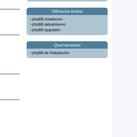
Hilfreiche Artikel
phpBB installieren
phpBB aktualisieren
phpBB upgraden
Querverweise
phpBB.de-Paketarchiv