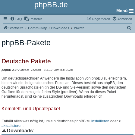
phpBB.de
Menü
FAQ
Pastebin
Registrieren
Anmelden
S
Startseite
Community
Downloads
Pakete
u
phpBB-Pakete
c
h
e
Deutsche Pakete
phpBB 3.3:
Aktuelle Version - 3.3.17 vom 6.6.2026
Um deutschsprachigen Anwendern die Installation von phpBB zu erleichtern,
bieten wir ein fertiges deutsches Paket an. Dieses besteht aus phpBB, den
deutschen Sprachdateien (in der Du- und Sie-Version) sowie den deutschen
Grafiken für den mitgelieferten Style (prosilver). Wenn du dieses Paket
herunterlädst, sind keine zusätzlichen Downloads erforderlich.
Komplett- und Updatepaket
Enthält alles was nötig ist, um ein deutsches phpBB zu
installieren
oder zu
aktualisieren
.
Downloads: