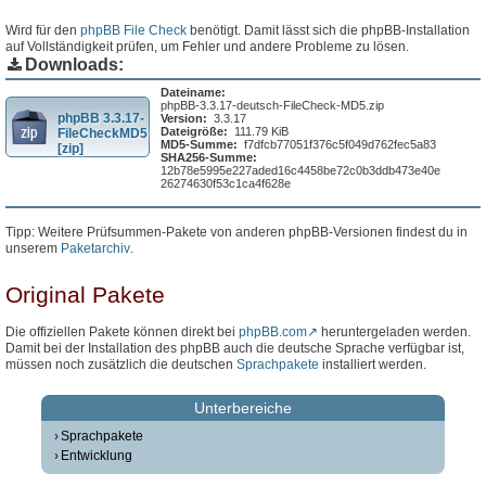
Wird für den
phpBB File Check
benötigt. Damit lässt sich die phpBB-Installation
auf Vollständigkeit prüfen, um Fehler und andere Probleme zu lösen.
Downloads:
Dateiname:
phpBB-3.3.17-deutsch-FileCheck-MD5.zip
phpBB 3.3.17-
Version:
3.3.17
Dateigröße:
111.79 KiB
FileCheckMD5
MD5-Summe:
f7dfcb77051f376c5f049d762fec5a83
[zip]
SHA256-Summe:
12b78e5995e227aded16c4458be72c0b3ddb473e40e
26274630f53c1ca4f628e
Tipp: Weitere Prüfsummen-Pakete von anderen phpBB-Versionen findest du in
unserem
Paketarchiv
.
Original Pakete
Die offiziellen Pakete können direkt bei
phpBB.com
heruntergeladen werden.
Damit bei der Installation des phpBB auch die deutsche Sprache verfügbar ist,
müssen noch zusätzlich die deutschen
Sprachpakete
installiert werden.
Unterbereiche
Sprachpakete
Entwicklung