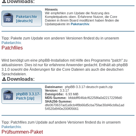
Downloads:
Hinweis
Wir empfehlen zum Update die Nutzung des
Paketarchiv
Komplettpakets oben. Erfahrene Nutzer, die Core
Dateien in ihrem Board modifiziert haben finden die
[deutsch]
Updatepakete im
Paketarchiv
.
Tipp: Pakete zum Update von anderen Versionen findest du in unserem
Paketarchiv
.
Patchfiles
Wird benötigt um eine phpBB-Installation mit Hilfe des Programms "patch" zu
aktualisieren. Dies ist nur für erfahrene Anwender gedacht. Enthält ab phpBB
3.1.0 sowohl die Änderungen für die Core Dateien als auch die deutschen
Sprachdateien.
Downloads:
Dateiname:
phpBB-3.3.17-deutsch-patch.zip
Version:
3.3.17
phpBB 3.3.17-
Dateigröße:
6.93 MiB
MD5-Summe:
bfdddff646dcf62258fa0d22172298d0
Patch [zip]
SHA256-Summe:
dfe0670637ad1a9cb4f8b66d5cba75fae30d46cb8a1ad
54520d940e200f05661
Tipp: Patchfiles zum Update auf andere Versionen findest du in unserem
Paketarchiv
.
Prüfsummen-Paket