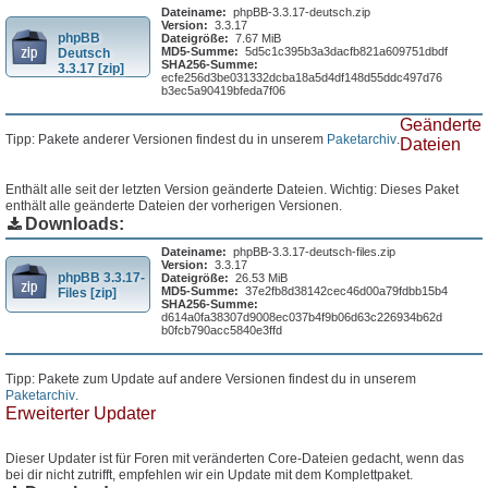
Dateiname:
phpBB-3.3.17-deutsch.zip
Version:
3.3.17
phpBB
Dateigröße:
7.67 MiB
MD5-Summe:
5d5c1c395b3a3dacfb821a609751dbdf
Deutsch
SHA256-Summe:
3.3.17 [zip]
ecfe256d3be031332dcba18a5d4df148d55ddc497d76
b3ec5a90419bfeda7f06
Geänderte
Tipp: Pakete anderer Versionen findest du in unserem
Paketarchiv
.
Dateien
Enthält alle seit der letzten Version geänderte Dateien. Wichtig: Dieses Paket
enthält alle geänderte Dateien der vorherigen Versionen.
Downloads:
Dateiname:
phpBB-3.3.17-deutsch-files.zip
Version:
3.3.17
phpBB 3.3.17-
Dateigröße:
26.53 MiB
MD5-Summe:
37e2fb8d38142cec46d00a79fdbb15b4
Files [zip]
SHA256-Summe:
d614a0fa38307d9008ec037b4f9b06d63c226934b62d
b0fcb790acc5840e3ffd
Tipp: Pakete zum Update auf andere Versionen findest du in unserem
Paketarchiv
.
Erweiterter Updater
Dieser Updater ist für Foren mit veränderten Core-Dateien gedacht, wenn das
bei dir nicht zutrifft, empfehlen wir ein Update mit dem Komplettpaket.