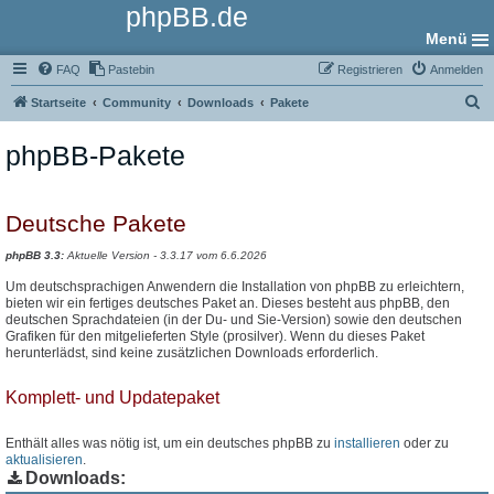
phpBB.de
Menü
FAQ
Pastebin
Registrieren
Anmelden
S
Startseite
Community
Downloads
Pakete
u
phpBB-Pakete
c
h
e
Deutsche Pakete
phpBB 3.3:
Aktuelle Version - 3.3.17 vom 6.6.2026
Um deutschsprachigen Anwendern die Installation von phpBB zu erleichtern,
bieten wir ein fertiges deutsches Paket an. Dieses besteht aus phpBB, den
deutschen Sprachdateien (in der Du- und Sie-Version) sowie den deutschen
Grafiken für den mitgelieferten Style (prosilver). Wenn du dieses Paket
herunterlädst, sind keine zusätzlichen Downloads erforderlich.
Komplett- und Updatepaket
Enthält alles was nötig ist, um ein deutsches phpBB zu
installieren
oder zu
aktualisieren
.
Downloads: