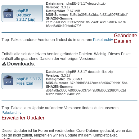
Dateiname:
phpBB-3.3.17-deutsch.zip
Version:
3.3.17
phpBB
Dateigröße:
7.67 MiB
MD5-Summe:
5d5c1c395b3a3dacfb821a609751dbdf
Deutsch
SHA256-Summe:
3.3.17 [zip]
ecfe256d3be031332dcba18a5d4df148d55ddc497d76
b3ec5a90419bfeda7f06
Geänderte
Tipp: Pakete anderer Versionen findest du in unserem
Paketarchiv
.
Dateien
Enthält alle seit der letzten Version geänderte Dateien. Wichtig: Dieses Paket
enthält alle geänderte Dateien der vorherigen Versionen.
Downloads:
Dateiname:
phpBB-3.3.17-deutsch-files.zip
Version:
3.3.17
phpBB 3.3.17-
Dateigröße:
26.53 MiB
MD5-Summe:
37e2fb8d38142cec46d00a79fdbb15b4
Files [zip]
SHA256-Summe:
d614a0fa38307d9008ec037b4f9b06d63c226934b62d
b0fcb790acc5840e3ffd
Tipp: Pakete zum Update auf andere Versionen findest du in unserem
Paketarchiv
.
Erweiterter Updater
Dieser Updater ist für Foren mit veränderten Core-Dateien gedacht, wenn das
bei dir nicht zutrifft, empfehlen wir ein Update mit dem Komplettpaket.