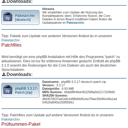
Downloads:
Hinweis
Wir empfehlen zum Update die Nutzung des
Paketarchiv
Komplettpakets oben. Erfahrene Nutzer, die Core
Dateien in ihrem Board modifiziert haben finden die
[deutsch]
Updatepakete im
Paketarchiv
.
Tipp: Pakete zum Update von anderen Versionen findest du in unserem
Paketarchiv
.
Patchfiles
Wird benötigt um eine phpBB-Installation mit Hilfe des Programms "patch" zu
aktualisieren. Dies ist nur für erfahrene Anwender gedacht. Enthält ab phpBB
3.1.0 sowohl die Änderungen für die Core Dateien als auch die deutschen
Sprachdateien.
Downloads:
Dateiname:
phpBB-3.3.17-deutsch-patch.zip
Version:
3.3.17
phpBB 3.3.17-
Dateigröße:
6.93 MiB
MD5-Summe:
bfdddff646dcf62258fa0d22172298d0
Patch [zip]
SHA256-Summe:
dfe0670637ad1a9cb4f8b66d5cba75fae30d46cb8a1ad
54520d940e200f05661
Tipp: Patchfiles zum Update auf andere Versionen findest du in unserem
Paketarchiv
.
Prüfsummen-Paket