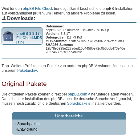
Wird für den
phpBB File Check
benötigt. Damit lässt sich die phpBB-Installation
auf Vollständigkeit prüfen, um Fehler und andere Probleme zu lösen.
Downloads:
Dateiname:
phpBB-3.3.17-deutsch-FileCheck-MD5.zip
phpBB 3.3.17-
Version:
3.3.17
Dateigröße:
111.79 KiB
FileCheckMD5
MD5-Summe:
f7dfcb77051f376c5f049d762fec5a83
[zip]
SHA256-Summe:
12b78e5995e227aded16c4458be72c0b3ddb473e40e
26274630f53c1ca4f628e
Tipp: Weitere Prüfsummen-Pakete von anderen phpBB-Versionen findest du in
unserem
Paketarchiv
.
Original Pakete
Die offiziellen Pakete können direkt bei
phpBB.com
heruntergeladen werden.
Damit bei der Installation des phpBB auch die deutsche Sprache verfügbar ist,
müssen noch zusätzlich die deutschen
Sprachpakete
installiert werden.
Unterbereiche
Sprachpakete
Entwicklung