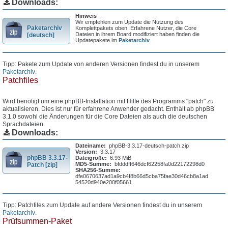
Downloads:
Hinweis
Wir empfehlen zum Update die Nutzung des
Paketarchiv
Komplettpakets oben. Erfahrene Nutzer, die Core
Dateien in ihrem Board modifiziert haben finden die
[deutsch]
Updatepakete im
Paketarchiv
.
Tipp: Pakete zum Update von anderen Versionen findest du in unserem
Paketarchiv
.
Patchfiles
Wird benötigt um eine phpBB-Installation mit Hilfe des Programms "patch" zu
aktualisieren. Dies ist nur für erfahrene Anwender gedacht. Enthält ab phpBB
3.1.0 sowohl die Änderungen für die Core Dateien als auch die deutschen
Sprachdateien.
Downloads:
Dateiname:
phpBB-3.3.17-deutsch-patch.zip
Version:
3.3.17
phpBB 3.3.17-
Dateigröße:
6.93 MiB
MD5-Summe:
bfdddff646dcf62258fa0d22172298d0
Patch [zip]
SHA256-Summe:
dfe0670637ad1a9cb4f8b66d5cba75fae30d46cb8a1ad
54520d940e200f05661
Tipp: Patchfiles zum Update auf andere Versionen findest du in unserem
Paketarchiv
.
Prüfsummen-Paket