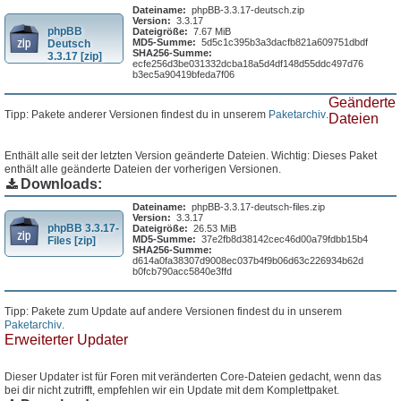
Dateiname:
phpBB-3.3.17-deutsch.zip
Version:
3.3.17
phpBB
Dateigröße:
7.67 MiB
MD5-Summe:
5d5c1c395b3a3dacfb821a609751dbdf
Deutsch
SHA256-Summe:
3.3.17 [zip]
ecfe256d3be031332dcba18a5d4df148d55ddc497d76
b3ec5a90419bfeda7f06
Geänderte
Tipp: Pakete anderer Versionen findest du in unserem
Paketarchiv
.
Dateien
Enthält alle seit der letzten Version geänderte Dateien. Wichtig: Dieses Paket
enthält alle geänderte Dateien der vorherigen Versionen.
Downloads:
Dateiname:
phpBB-3.3.17-deutsch-files.zip
Version:
3.3.17
phpBB 3.3.17-
Dateigröße:
26.53 MiB
MD5-Summe:
37e2fb8d38142cec46d00a79fdbb15b4
Files [zip]
SHA256-Summe:
d614a0fa38307d9008ec037b4f9b06d63c226934b62d
b0fcb790acc5840e3ffd
Tipp: Pakete zum Update auf andere Versionen findest du in unserem
Paketarchiv
.
Erweiterter Updater
Dieser Updater ist für Foren mit veränderten Core-Dateien gedacht, wenn das
bei dir nicht zutrifft, empfehlen wir ein Update mit dem Komplettpaket.