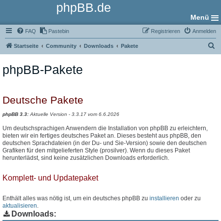
phpBB.de
Menü
FAQ
Pastebin
Registrieren
Anmelden
S
Startseite
Community
Downloads
Pakete
u
phpBB-Pakete
c
h
e
Deutsche Pakete
phpBB 3.3:
Aktuelle Version - 3.3.17 vom 6.6.2026
Um deutschsprachigen Anwendern die Installation von phpBB zu erleichtern,
bieten wir ein fertiges deutsches Paket an. Dieses besteht aus phpBB, den
deutschen Sprachdateien (in der Du- und Sie-Version) sowie den deutschen
Grafiken für den mitgelieferten Style (prosilver). Wenn du dieses Paket
herunterlädst, sind keine zusätzlichen Downloads erforderlich.
Komplett- und Updatepaket
Enthält alles was nötig ist, um ein deutsches phpBB zu
installieren
oder zu
aktualisieren
.
Downloads: