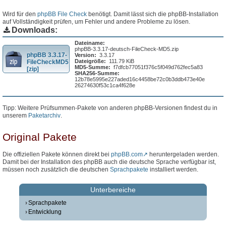
Wird für den
phpBB File Check
benötigt. Damit lässt sich die phpBB-Installation
auf Vollständigkeit prüfen, um Fehler und andere Probleme zu lösen.
Downloads:
Dateiname:
phpBB-3.3.17-deutsch-FileCheck-MD5.zip
phpBB 3.3.17-
Version:
3.3.17
Dateigröße:
111.79 KiB
FileCheckMD5
MD5-Summe:
f7dfcb77051f376c5f049d762fec5a83
[zip]
SHA256-Summe:
12b78e5995e227aded16c4458be72c0b3ddb473e40e
26274630f53c1ca4f628e
Tipp: Weitere Prüfsummen-Pakete von anderen phpBB-Versionen findest du in
unserem
Paketarchiv
.
Original Pakete
Die offiziellen Pakete können direkt bei
phpBB.com
heruntergeladen werden.
Damit bei der Installation des phpBB auch die deutsche Sprache verfügbar ist,
müssen noch zusätzlich die deutschen
Sprachpakete
installiert werden.
Unterbereiche
Sprachpakete
Entwicklung