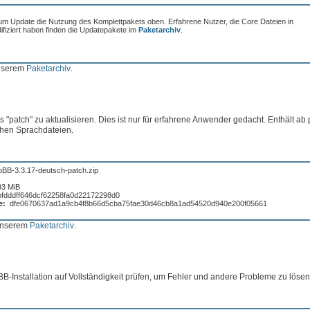
um Update die Nutzung des Komplettpakets oben. Erfahrene Nutzer, die Core Dateien in
fiziert haben finden die Updatepakete im
Paketarchiv
.
unserem
Paketarchiv
.
 "patch" zu aktualisieren. Dies ist nur für erfahrene Anwender gedacht. Enthält ab
chen Sprachdateien.
pBB-3.3.17-deutsch-patch.zip
93 MiB
bfdddff646dcf62258fa0d22172298d0
e:
dfe0670637ad1a9cb4f8b66d5cba75fae30d46cb8a1ad54520d940e200f05661
 unserem
Paketarchiv
.
BB-Installation auf Vollständigkeit prüfen, um Fehler und andere Probleme zu lösen