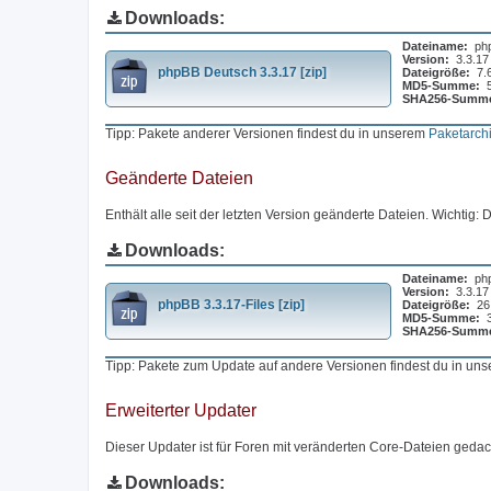
Downloads:
Dateiname:
ph
Version:
3.3.17
phpBB Deutsch 3.3.17 [zip]
Dateigröße:
7.
MD5-Summe:
SHA256-Summ
Tipp: Pakete anderer Versionen findest du in unserem
Paketarch
Geänderte Dateien
Enthält alle seit der letzten Version geänderte Dateien. Wichtig:
Downloads:
Dateiname:
php
Version:
3.3.17
phpBB 3.3.17-Files [zip]
Dateigröße:
26
MD5-Summe:
SHA256-Summ
Tipp: Pakete zum Update auf andere Versionen findest du in un
Erweiterter Updater
Dieser Updater ist für Foren mit veränderten Core-Dateien gedach
Downloads: