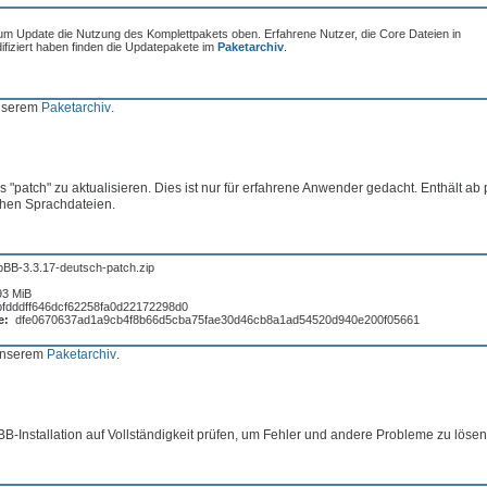
um Update die Nutzung des Komplettpakets oben. Erfahrene Nutzer, die Core Dateien in
fiziert haben finden die Updatepakete im
Paketarchiv
.
unserem
Paketarchiv
.
 "patch" zu aktualisieren. Dies ist nur für erfahrene Anwender gedacht. Enthält ab
chen Sprachdateien.
pBB-3.3.17-deutsch-patch.zip
93 MiB
bfdddff646dcf62258fa0d22172298d0
e:
dfe0670637ad1a9cb4f8b66d5cba75fae30d46cb8a1ad54520d940e200f05661
 unserem
Paketarchiv
.
BB-Installation auf Vollständigkeit prüfen, um Fehler und andere Probleme zu lösen