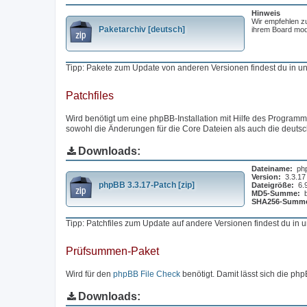
Hinweis
Wir empfehlen z
Paketarchiv [deutsch]
ihrem Board modi
Tipp: Pakete zum Update von anderen Versionen findest du in 
Patchfiles
Wird benötigt um eine phpBB-Installation mit Hilfe des Programms
sowohl die Änderungen für die Core Dateien als auch die deuts
Downloads:
Dateiname:
ph
Version:
3.3.17
phpBB 3.3.17-Patch [zip]
Dateigröße:
6.
MD5-Summe:
SHA256-Summ
Tipp: Patchfiles zum Update auf andere Versionen findest du in
Prüfsummen-Paket
Wird für den
phpBB File Check
benötigt. Damit lässt sich die php
Downloads: