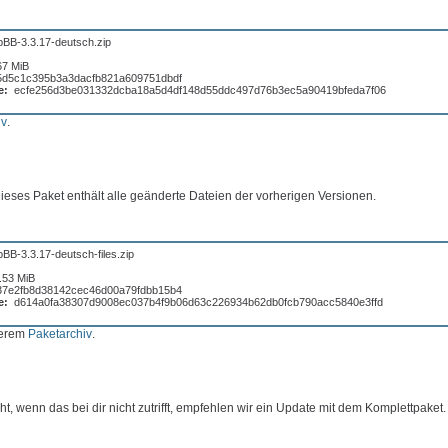
pBB-3.3.17-deutsch.zip
67 MiB
5d5c1c395b3a3dacfb821a609751dbdf
e:
ecfe256d3be031332dcba18a5d4df148d55ddc497d76b3ec5a90419bfeda7f06
iv
.
 Dieses Paket enthält alle geänderte Dateien der vorherigen Versionen.
BB-3.3.17-deutsch-files.zip
.53 MiB
37e2fb8d38142cec46d00a79fdbb15b4
e:
d614a0fa38307d9008ec037b4f9b06d63c226934b62db0fcb790acc5840e3ffd
serem
Paketarchiv
.
t, wenn das bei dir nicht zutrifft, empfehlen wir ein Update mit dem Komplettpaket.