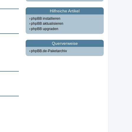
Hilfreiche Artikel
phpBB installieren
phpBB aktualisieren
phpBB upgraden
Querverweise
phpBB.de-Paketarchiv