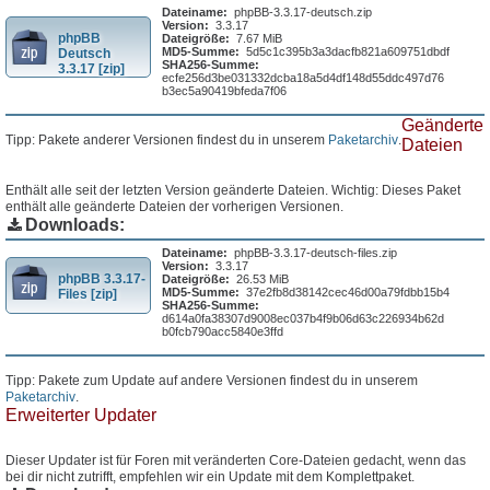
Dateiname:
phpBB-3.3.17-deutsch.zip
Version:
3.3.17
phpBB
Dateigröße:
7.67 MiB
MD5-Summe:
5d5c1c395b3a3dacfb821a609751dbdf
Deutsch
SHA256-Summe:
3.3.17 [zip]
ecfe256d3be031332dcba18a5d4df148d55ddc497d76
b3ec5a90419bfeda7f06
Geänderte
Tipp: Pakete anderer Versionen findest du in unserem
Paketarchiv
.
Dateien
Enthält alle seit der letzten Version geänderte Dateien. Wichtig: Dieses Paket
enthält alle geänderte Dateien der vorherigen Versionen.
Downloads:
Dateiname:
phpBB-3.3.17-deutsch-files.zip
Version:
3.3.17
phpBB 3.3.17-
Dateigröße:
26.53 MiB
MD5-Summe:
37e2fb8d38142cec46d00a79fdbb15b4
Files [zip]
SHA256-Summe:
d614a0fa38307d9008ec037b4f9b06d63c226934b62d
b0fcb790acc5840e3ffd
Tipp: Pakete zum Update auf andere Versionen findest du in unserem
Paketarchiv
.
Erweiterter Updater
Dieser Updater ist für Foren mit veränderten Core-Dateien gedacht, wenn das
bei dir nicht zutrifft, empfehlen wir ein Update mit dem Komplettpaket.