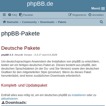
phpBB.de
Menü
FAQ
Pastebin
Registrieren
Anmelden
S
Startseite
Community
Downloads
Pakete
u
phpBB-Pakete
c
h
e
Deutsche Pakete
phpBB 3.3:
Aktuelle Version - 3.3.17 vom 6.6.2026
Um deutschsprachigen Anwendern die Installation von phpBB zu erleichtern,
bieten wir ein fertiges deutsches Paket an. Dieses besteht aus phpBB, den
deutschen Sprachdateien (in der Du- und Sie-Version) sowie den deutschen
Grafiken für den mitgelieferten Style (prosilver). Wenn du dieses Paket
herunterlädst, sind keine zusätzlichen Downloads erforderlich.
Komplett- und Updatepaket
Enthält alles was nötig ist, um ein deutsches phpBB zu
installieren
oder zu
aktualisieren
.
Downloads: