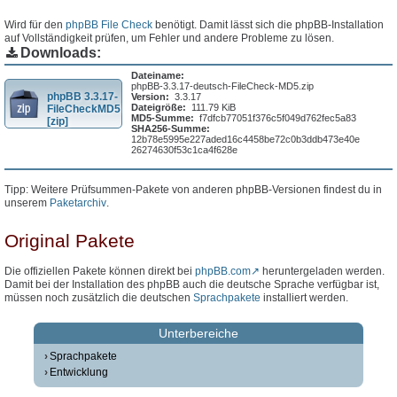
Wird für den
phpBB File Check
benötigt. Damit lässt sich die phpBB-Installation
auf Vollständigkeit prüfen, um Fehler und andere Probleme zu lösen.
Downloads:
Dateiname:
phpBB-3.3.17-deutsch-FileCheck-MD5.zip
phpBB 3.3.17-
Version:
3.3.17
Dateigröße:
111.79 KiB
FileCheckMD5
MD5-Summe:
f7dfcb77051f376c5f049d762fec5a83
[zip]
SHA256-Summe:
12b78e5995e227aded16c4458be72c0b3ddb473e40e
26274630f53c1ca4f628e
Tipp: Weitere Prüfsummen-Pakete von anderen phpBB-Versionen findest du in
unserem
Paketarchiv
.
Original Pakete
Die offiziellen Pakete können direkt bei
phpBB.com
heruntergeladen werden.
Damit bei der Installation des phpBB auch die deutsche Sprache verfügbar ist,
müssen noch zusätzlich die deutschen
Sprachpakete
installiert werden.
Unterbereiche
Sprachpakete
Entwicklung