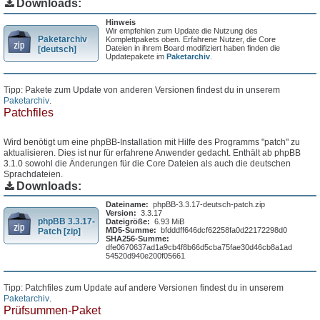
Downloads:
Hinweis
Wir empfehlen zum Update die Nutzung des
Paketarchiv
Komplettpakets oben. Erfahrene Nutzer, die Core
Dateien in ihrem Board modifiziert haben finden die
[deutsch]
Updatepakete im
Paketarchiv
.
Tipp: Pakete zum Update von anderen Versionen findest du in unserem
Paketarchiv
.
Patchfiles
Wird benötigt um eine phpBB-Installation mit Hilfe des Programms "patch" zu
aktualisieren. Dies ist nur für erfahrene Anwender gedacht. Enthält ab phpBB
3.1.0 sowohl die Änderungen für die Core Dateien als auch die deutschen
Sprachdateien.
Downloads:
Dateiname:
phpBB-3.3.17-deutsch-patch.zip
Version:
3.3.17
phpBB 3.3.17-
Dateigröße:
6.93 MiB
MD5-Summe:
bfdddff646dcf62258fa0d22172298d0
Patch [zip]
SHA256-Summe:
dfe0670637ad1a9cb4f8b66d5cba75fae30d46cb8a1ad
54520d940e200f05661
Tipp: Patchfiles zum Update auf andere Versionen findest du in unserem
Paketarchiv
.
Prüfsummen-Paket