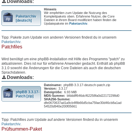
Downloads:
Hinweis
Wir empfehlen zum Update die Nutzung des
Paketarchiv
Komplettpakets oben. Erfahrene Nutzer, die Core
Dateien in ihrem Board modifiziert haben finden die
[deutsch]
Updatepakete im
Paketarchiv
.
Tipp: Pakete zum Update von anderen Versionen findest du in unserem
Paketarchiv
.
Patchfiles
Wird benötigt um eine phpBB-Installation mit Hilfe des Programms "patch" zu
aktualisieren. Dies ist nur für erfahrene Anwender gedacht. Enthält ab phpBB
3.1.0 sowohl die Änderungen für die Core Dateien als auch die deutschen
Sprachdateien.
Downloads:
Dateiname:
phpBB-3.3.17-deutsch-patch.zip
Version:
3.3.17
phpBB 3.3.17-
Dateigröße:
6.93 MiB
MD5-Summe:
bfdddff646dcf62258fa0d22172298d0
Patch [zip]
SHA256-Summe:
dfe0670637ad1a9cb4f8b66d5cba75fae30d46cb8a1ad
54520d940e200f05661
Tipp: Patchfiles zum Update auf andere Versionen findest du in unserem
Paketarchiv
.
Prüfsummen-Paket