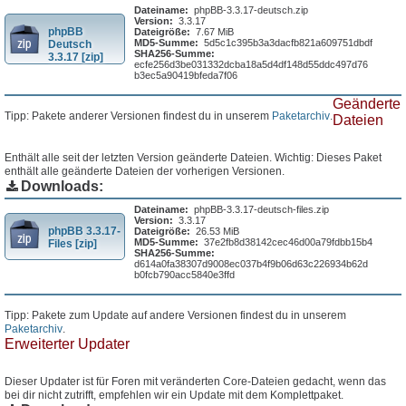
Dateiname:
phpBB-3.3.17-deutsch.zip
Version:
3.3.17
phpBB
Dateigröße:
7.67 MiB
MD5-Summe:
5d5c1c395b3a3dacfb821a609751dbdf
Deutsch
SHA256-Summe:
3.3.17 [zip]
ecfe256d3be031332dcba18a5d4df148d55ddc497d76
b3ec5a90419bfeda7f06
Geänderte
Tipp: Pakete anderer Versionen findest du in unserem
Paketarchiv
.
Dateien
Enthält alle seit der letzten Version geänderte Dateien. Wichtig: Dieses Paket
enthält alle geänderte Dateien der vorherigen Versionen.
Downloads:
Dateiname:
phpBB-3.3.17-deutsch-files.zip
Version:
3.3.17
phpBB 3.3.17-
Dateigröße:
26.53 MiB
MD5-Summe:
37e2fb8d38142cec46d00a79fdbb15b4
Files [zip]
SHA256-Summe:
d614a0fa38307d9008ec037b4f9b06d63c226934b62d
b0fcb790acc5840e3ffd
Tipp: Pakete zum Update auf andere Versionen findest du in unserem
Paketarchiv
.
Erweiterter Updater
Dieser Updater ist für Foren mit veränderten Core-Dateien gedacht, wenn das
bei dir nicht zutrifft, empfehlen wir ein Update mit dem Komplettpaket.