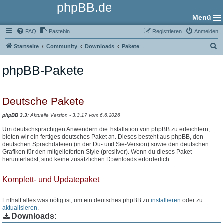
phpBB.de
Menü
FAQ
Pastebin
Registrieren
Anmelden
S
Startseite
Community
Downloads
Pakete
u
phpBB-Pakete
c
h
e
Deutsche Pakete
phpBB 3.3:
Aktuelle Version - 3.3.17 vom 6.6.2026
Um deutschsprachigen Anwendern die Installation von phpBB zu erleichtern,
bieten wir ein fertiges deutsches Paket an. Dieses besteht aus phpBB, den
deutschen Sprachdateien (in der Du- und Sie-Version) sowie den deutschen
Grafiken für den mitgelieferten Style (prosilver). Wenn du dieses Paket
herunterlädst, sind keine zusätzlichen Downloads erforderlich.
Komplett- und Updatepaket
Enthält alles was nötig ist, um ein deutsches phpBB zu
installieren
oder zu
aktualisieren
.
Downloads: