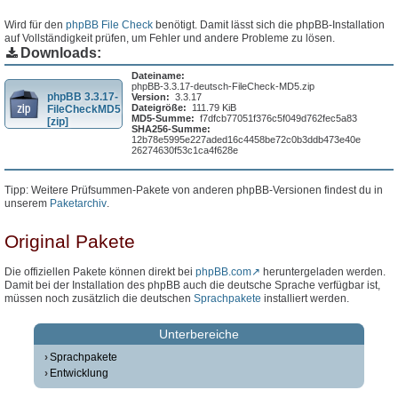
Wird für den
phpBB File Check
benötigt. Damit lässt sich die phpBB-Installation
auf Vollständigkeit prüfen, um Fehler und andere Probleme zu lösen.
Downloads:
Dateiname:
phpBB-3.3.17-deutsch-FileCheck-MD5.zip
phpBB 3.3.17-
Version:
3.3.17
Dateigröße:
111.79 KiB
FileCheckMD5
MD5-Summe:
f7dfcb77051f376c5f049d762fec5a83
[zip]
SHA256-Summe:
12b78e5995e227aded16c4458be72c0b3ddb473e40e
26274630f53c1ca4f628e
Tipp: Weitere Prüfsummen-Pakete von anderen phpBB-Versionen findest du in
unserem
Paketarchiv
.
Original Pakete
Die offiziellen Pakete können direkt bei
phpBB.com
heruntergeladen werden.
Damit bei der Installation des phpBB auch die deutsche Sprache verfügbar ist,
müssen noch zusätzlich die deutschen
Sprachpakete
installiert werden.
Unterbereiche
Sprachpakete
Entwicklung