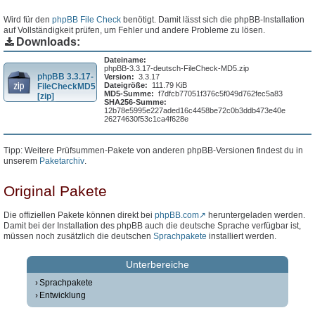
Wird für den
phpBB File Check
benötigt. Damit lässt sich die phpBB-Installation
auf Vollständigkeit prüfen, um Fehler und andere Probleme zu lösen.
Downloads:
Dateiname:
phpBB-3.3.17-deutsch-FileCheck-MD5.zip
phpBB 3.3.17-
Version:
3.3.17
Dateigröße:
111.79 KiB
FileCheckMD5
MD5-Summe:
f7dfcb77051f376c5f049d762fec5a83
[zip]
SHA256-Summe:
12b78e5995e227aded16c4458be72c0b3ddb473e40e
26274630f53c1ca4f628e
Tipp: Weitere Prüfsummen-Pakete von anderen phpBB-Versionen findest du in
unserem
Paketarchiv
.
Original Pakete
Die offiziellen Pakete können direkt bei
phpBB.com
heruntergeladen werden.
Damit bei der Installation des phpBB auch die deutsche Sprache verfügbar ist,
müssen noch zusätzlich die deutschen
Sprachpakete
installiert werden.
Unterbereiche
Sprachpakete
Entwicklung