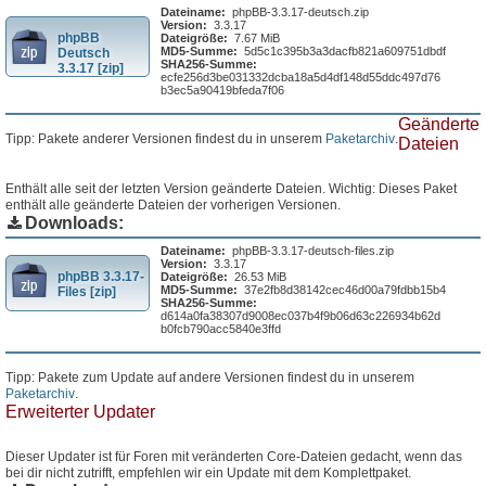
Dateiname:
phpBB-3.3.17-deutsch.zip
Version:
3.3.17
phpBB
Dateigröße:
7.67 MiB
MD5-Summe:
5d5c1c395b3a3dacfb821a609751dbdf
Deutsch
SHA256-Summe:
3.3.17 [zip]
ecfe256d3be031332dcba18a5d4df148d55ddc497d76
b3ec5a90419bfeda7f06
Geänderte
Tipp: Pakete anderer Versionen findest du in unserem
Paketarchiv
.
Dateien
Enthält alle seit der letzten Version geänderte Dateien. Wichtig: Dieses Paket
enthält alle geänderte Dateien der vorherigen Versionen.
Downloads:
Dateiname:
phpBB-3.3.17-deutsch-files.zip
Version:
3.3.17
phpBB 3.3.17-
Dateigröße:
26.53 MiB
MD5-Summe:
37e2fb8d38142cec46d00a79fdbb15b4
Files [zip]
SHA256-Summe:
d614a0fa38307d9008ec037b4f9b06d63c226934b62d
b0fcb790acc5840e3ffd
Tipp: Pakete zum Update auf andere Versionen findest du in unserem
Paketarchiv
.
Erweiterter Updater
Dieser Updater ist für Foren mit veränderten Core-Dateien gedacht, wenn das
bei dir nicht zutrifft, empfehlen wir ein Update mit dem Komplettpaket.