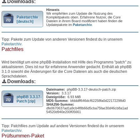
Downloads:
Hinweis
Wir empfehlen zum Update die Nutzung des
Paketarchiv
Komplettpakets oben. Erfahrene Nutzer, die Core
Dateien in ihrem Board modifiziert haben finden die
[deutsch]
Updatepakete im
Paketarchiv
.
Tipp: Pakete zum Update von anderen Versionen findest du in unserem
Paketarchiv
.
Patchfiles
Wird benötigt um eine phpBB-Installation mit Hilfe des Programms "patch" zu
aktualisieren. Dies ist nur für erfahrene Anwender gedacht. Enthält ab phpBB
3.1.0 sowohl die Änderungen für die Core Dateien als auch die deutschen
Sprachdateien.
Downloads:
Dateiname:
phpBB-3.3.17-deutsch-patch.zip
Version:
3.3.17
phpBB 3.3.17-
Dateigröße:
6.93 MiB
MD5-Summe:
bfdddff646dcf62258fa0d22172298d0
Patch [zip]
SHA256-Summe:
dfe0670637ad1a9cb4f8b66d5cba75fae30d46cb8a1ad
54520d940e200f05661
Tipp: Patchfiles zum Update auf andere Versionen findest du in unserem
Paketarchiv
.
Prüfsummen-Paket