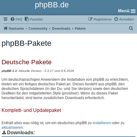
phpBB.de
Menü
FAQ
Pastebin
Registrieren
Anmelden
S
Startseite
Community
Downloads
Pakete
u
phpBB-Pakete
c
h
e
Deutsche Pakete
phpBB 3.3:
Aktuelle Version - 3.3.17 vom 6.6.2026
Um deutschsprachigen Anwendern die Installation von phpBB zu erleichtern,
bieten wir ein fertiges deutsches Paket an. Dieses besteht aus phpBB, den
deutschen Sprachdateien (in der Du- und Sie-Version) sowie den deutschen
Grafiken für den mitgelieferten Style (prosilver). Wenn du dieses Paket
herunterlädst, sind keine zusätzlichen Downloads erforderlich.
Komplett- und Updatepaket
Enthält alles was nötig ist, um ein deutsches phpBB zu
installieren
oder zu
aktualisieren
.
Downloads: