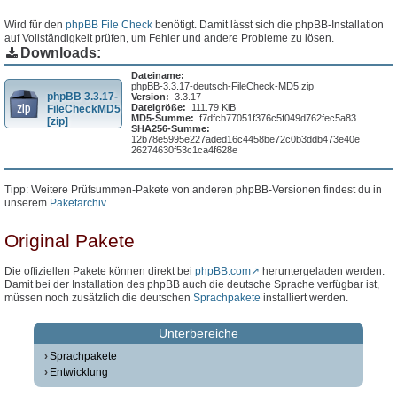
Wird für den
phpBB File Check
benötigt. Damit lässt sich die phpBB-Installation
auf Vollständigkeit prüfen, um Fehler und andere Probleme zu lösen.
Downloads:
Dateiname:
phpBB-3.3.17-deutsch-FileCheck-MD5.zip
phpBB 3.3.17-
Version:
3.3.17
Dateigröße:
111.79 KiB
FileCheckMD5
MD5-Summe:
f7dfcb77051f376c5f049d762fec5a83
[zip]
SHA256-Summe:
12b78e5995e227aded16c4458be72c0b3ddb473e40e
26274630f53c1ca4f628e
Tipp: Weitere Prüfsummen-Pakete von anderen phpBB-Versionen findest du in
unserem
Paketarchiv
.
Original Pakete
Die offiziellen Pakete können direkt bei
phpBB.com
heruntergeladen werden.
Damit bei der Installation des phpBB auch die deutsche Sprache verfügbar ist,
müssen noch zusätzlich die deutschen
Sprachpakete
installiert werden.
Unterbereiche
Sprachpakete
Entwicklung