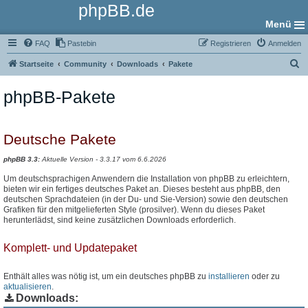
phpBB.de
Menü
FAQ
Pastebin
Registrieren
Anmelden
S
Startseite
Community
Downloads
Pakete
u
phpBB-Pakete
c
h
e
Deutsche Pakete
phpBB 3.3:
Aktuelle Version - 3.3.17 vom 6.6.2026
Um deutschsprachigen Anwendern die Installation von phpBB zu erleichtern,
bieten wir ein fertiges deutsches Paket an. Dieses besteht aus phpBB, den
deutschen Sprachdateien (in der Du- und Sie-Version) sowie den deutschen
Grafiken für den mitgelieferten Style (prosilver). Wenn du dieses Paket
herunterlädst, sind keine zusätzlichen Downloads erforderlich.
Komplett- und Updatepaket
Enthält alles was nötig ist, um ein deutsches phpBB zu
installieren
oder zu
aktualisieren
.
Downloads: