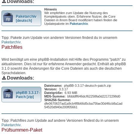
Downloads:
Hinweis
Wir empfehlen zum Update die Nutzung des
Paketarchiv
Komplettpakets oben. Erfahrene Nutzer, die Core
Dateien in ihrem Board modifiziert haben finden die
[deutsch]
Updatepakete im
Paketarchiv
.
Tipp: Pakete zum Update von anderen Versionen findest du in unserem
Paketarchiv
.
Patchfiles
Wird benötigt um eine phpBB-Installation mit Hilfe des Programms "patch" zu
aktualisieren. Dies ist nur für erfahrene Anwender gedacht. Enthält ab phpBB
3.1.0 sowohl die Änderungen für die Core Dateien als auch die deutschen
Sprachdateien.
Downloads:
Dateiname:
phpBB-3.3.17-deutsch-patch.zip
Version:
3.3.17
phpBB 3.3.17-
Dateigröße:
6.93 MiB
MD5-Summe:
bfdddff646dcf62258fa0d22172298d0
Patch [zip]
SHA256-Summe:
dfe0670637ad1a9cb4f8b66d5cba75fae30d46cb8a1ad
54520d940e200f05661
Tipp: Patchfiles zum Update auf andere Versionen findest du in unserem
Paketarchiv
.
Prüfsummen-Paket