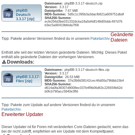
Dateiname:
phpBB-3.3.17-deutsch.zip
Version:
3.3.17
phpBB
Dateigröße:
7.67 MiB
MD5-Summe:
5d5c1c395b3a3dacfb821a609751dbdf
Deutsch
SHA256-Summe:
3.3.17 [zip]
ecfe256d3be031332dcba18a5d4df148d55ddc497d76
b3ec5a90419bfeda7f06
Geänderte
Tipp: Pakete anderer Versionen findest du in unserem
Paketarchiv
.
Dateien
Enthält alle seit der letzten Version geänderte Dateien. Wichtig: Dieses Paket
enthält alle geänderte Dateien der vorherigen Versionen.
Downloads:
Dateiname:
phpBB-3.3.17-deutsch-files.zip
Version:
3.3.17
phpBB 3.3.17-
Dateigröße:
26.53 MiB
MD5-Summe:
37e2fb8d38142cec46d00a79fdbb15b4
Files [zip]
SHA256-Summe:
d614a0fa38307d9008ec037b4f9b06d63c226934b62d
b0fcb790acc5840e3ffd
Tipp: Pakete zum Update auf andere Versionen findest du in unserem
Paketarchiv
.
Erweiterter Updater
Dieser Updater ist für Foren mit veränderten Core-Dateien gedacht, wenn das
bei dir nicht zutrifft, empfehlen wir ein Update mit dem Komplettpaket.