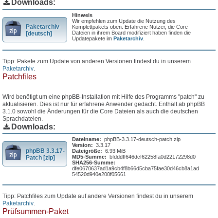
Downloads:
Hinweis
Wir empfehlen zum Update die Nutzung des
Paketarchiv
Komplettpakets oben. Erfahrene Nutzer, die Core
Dateien in ihrem Board modifiziert haben finden die
[deutsch]
Updatepakete im
Paketarchiv
.
Tipp: Pakete zum Update von anderen Versionen findest du in unserem
Paketarchiv
.
Patchfiles
Wird benötigt um eine phpBB-Installation mit Hilfe des Programms "patch" zu
aktualisieren. Dies ist nur für erfahrene Anwender gedacht. Enthält ab phpBB
3.1.0 sowohl die Änderungen für die Core Dateien als auch die deutschen
Sprachdateien.
Downloads:
Dateiname:
phpBB-3.3.17-deutsch-patch.zip
Version:
3.3.17
phpBB 3.3.17-
Dateigröße:
6.93 MiB
MD5-Summe:
bfdddff646dcf62258fa0d22172298d0
Patch [zip]
SHA256-Summe:
dfe0670637ad1a9cb4f8b66d5cba75fae30d46cb8a1ad
54520d940e200f05661
Tipp: Patchfiles zum Update auf andere Versionen findest du in unserem
Paketarchiv
.
Prüfsummen-Paket