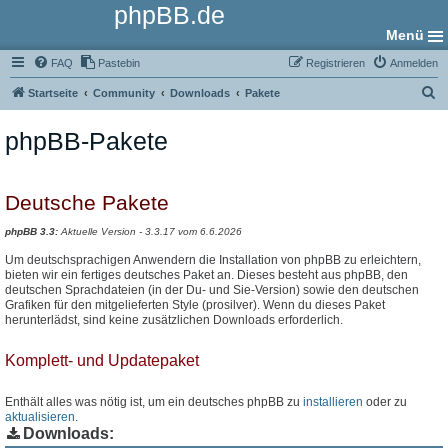
phpBB.de
Menü
FAQ
Pastebin
Registrieren
Anmelden
S
Startseite
Community
Downloads
Pakete
u
phpBB-Pakete
c
h
e
Deutsche Pakete
phpBB 3.3:
Aktuelle Version - 3.3.17 vom 6.6.2026
Um deutschsprachigen Anwendern die Installation von phpBB zu erleichtern,
bieten wir ein fertiges deutsches Paket an. Dieses besteht aus phpBB, den
deutschen Sprachdateien (in der Du- und Sie-Version) sowie den deutschen
Grafiken für den mitgelieferten Style (prosilver). Wenn du dieses Paket
herunterlädst, sind keine zusätzlichen Downloads erforderlich.
Komplett- und Updatepaket
Enthält alles was nötig ist, um ein deutsches phpBB zu
installieren
oder zu
aktualisieren
.
Downloads: