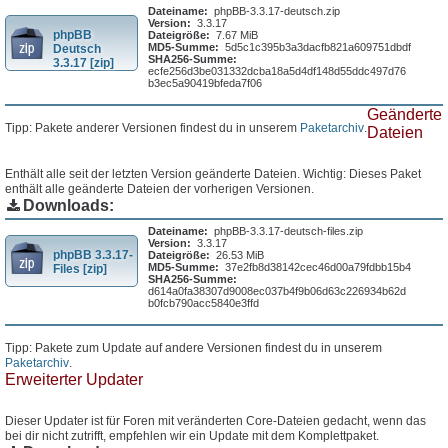
Dateiname:
phpBB-3.3.17-deutsch.zip
Version:
3.3.17
phpBB
Dateigröße:
7.67 MiB
MD5-Summe:
5d5c1c395b3a3dacfb821a609751dbdf
Deutsch
SHA256-Summe:
3.3.17 [zip]
ecfe256d3be031332dcba18a5d4df148d55ddc497d76
b3ec5a90419bfeda7f06
Geänderte
Tipp: Pakete anderer Versionen findest du in unserem
Paketarchiv
.
Dateien
Enthält alle seit der letzten Version geänderte Dateien. Wichtig: Dieses Paket
enthält alle geänderte Dateien der vorherigen Versionen.
Downloads:
Dateiname:
phpBB-3.3.17-deutsch-files.zip
Version:
3.3.17
phpBB 3.3.17-
Dateigröße:
26.53 MiB
MD5-Summe:
37e2fb8d38142cec46d00a79fdbb15b4
Files [zip]
SHA256-Summe:
d614a0fa38307d9008ec037b4f9b06d63c226934b62d
b0fcb790acc5840e3ffd
Tipp: Pakete zum Update auf andere Versionen findest du in unserem
Paketarchiv
.
Erweiterter Updater
Dieser Updater ist für Foren mit veränderten Core-Dateien gedacht, wenn das
bei dir nicht zutrifft, empfehlen wir ein Update mit dem Komplettpaket.