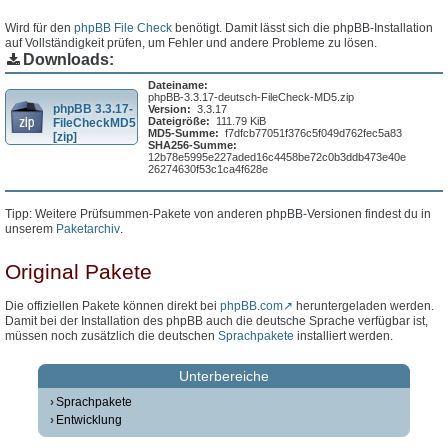
Wird für den
phpBB File Check
benötigt. Damit lässt sich die phpBB-Installation
auf Vollständigkeit prüfen, um Fehler und andere Probleme zu lösen.
Downloads:
Dateiname:
phpBB-3.3.17-deutsch-FileCheck-MD5.zip
phpBB 3.3.17-
Version:
3.3.17
Dateigröße:
111.79 KiB
FileCheckMD5
MD5-Summe:
f7dfcb77051f376c5f049d762fec5a83
[zip]
SHA256-Summe:
12b78e5995e227aded16c4458be72c0b3ddb473e40e
26274630f53c1ca4f628e
Tipp: Weitere Prüfsummen-Pakete von anderen phpBB-Versionen findest du in
unserem
Paketarchiv
.
Original Pakete
Die offiziellen Pakete können direkt bei
phpBB.com
heruntergeladen werden.
Damit bei der Installation des phpBB auch die deutsche Sprache verfügbar ist,
müssen noch zusätzlich die deutschen
Sprachpakete
installiert werden.
Unterbereiche
Sprachpakete
Entwicklung