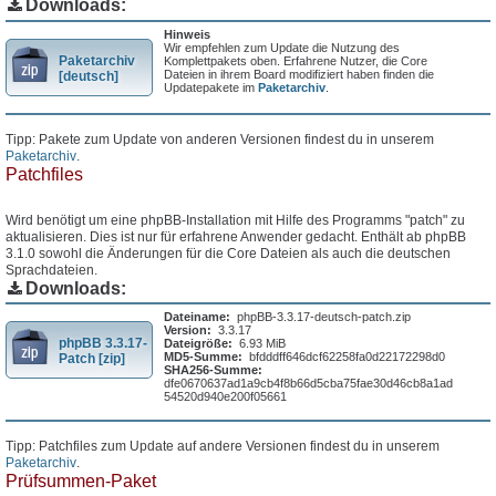
Downloads:
Hinweis
Wir empfehlen zum Update die Nutzung des
Paketarchiv
Komplettpakets oben. Erfahrene Nutzer, die Core
Dateien in ihrem Board modifiziert haben finden die
[deutsch]
Updatepakete im
Paketarchiv
.
Tipp: Pakete zum Update von anderen Versionen findest du in unserem
Paketarchiv
.
Patchfiles
Wird benötigt um eine phpBB-Installation mit Hilfe des Programms "patch" zu
aktualisieren. Dies ist nur für erfahrene Anwender gedacht. Enthält ab phpBB
3.1.0 sowohl die Änderungen für die Core Dateien als auch die deutschen
Sprachdateien.
Downloads:
Dateiname:
phpBB-3.3.17-deutsch-patch.zip
Version:
3.3.17
phpBB 3.3.17-
Dateigröße:
6.93 MiB
MD5-Summe:
bfdddff646dcf62258fa0d22172298d0
Patch [zip]
SHA256-Summe:
dfe0670637ad1a9cb4f8b66d5cba75fae30d46cb8a1ad
54520d940e200f05661
Tipp: Patchfiles zum Update auf andere Versionen findest du in unserem
Paketarchiv
.
Prüfsummen-Paket