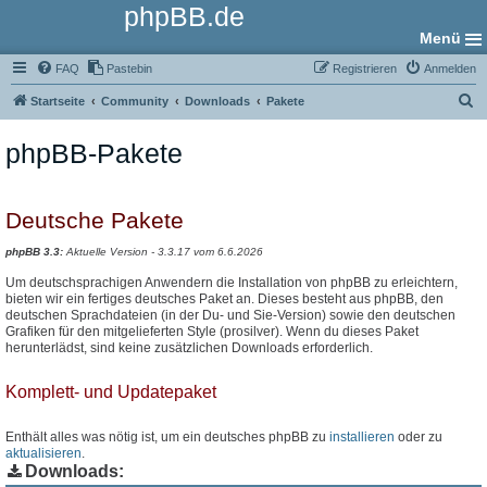
phpBB.de
Menü
FAQ
Pastebin
Registrieren
Anmelden
S
Startseite
Community
Downloads
Pakete
u
phpBB-Pakete
c
h
e
Deutsche Pakete
phpBB 3.3:
Aktuelle Version - 3.3.17 vom 6.6.2026
Um deutschsprachigen Anwendern die Installation von phpBB zu erleichtern,
bieten wir ein fertiges deutsches Paket an. Dieses besteht aus phpBB, den
deutschen Sprachdateien (in der Du- und Sie-Version) sowie den deutschen
Grafiken für den mitgelieferten Style (prosilver). Wenn du dieses Paket
herunterlädst, sind keine zusätzlichen Downloads erforderlich.
Komplett- und Updatepaket
Enthält alles was nötig ist, um ein deutsches phpBB zu
installieren
oder zu
aktualisieren
.
Downloads: