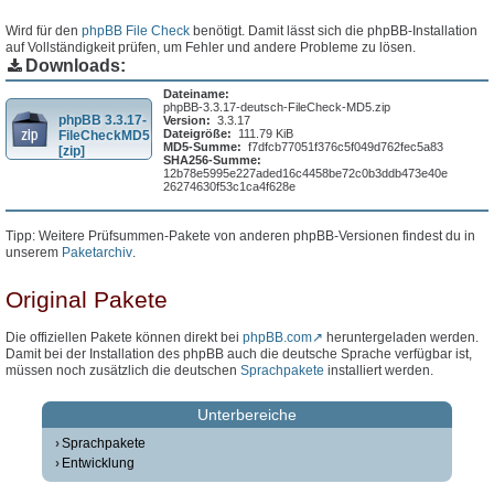
Wird für den
phpBB File Check
benötigt. Damit lässt sich die phpBB-Installation
auf Vollständigkeit prüfen, um Fehler und andere Probleme zu lösen.
Downloads:
Dateiname:
phpBB-3.3.17-deutsch-FileCheck-MD5.zip
phpBB 3.3.17-
Version:
3.3.17
Dateigröße:
111.79 KiB
FileCheckMD5
MD5-Summe:
f7dfcb77051f376c5f049d762fec5a83
[zip]
SHA256-Summe:
12b78e5995e227aded16c4458be72c0b3ddb473e40e
26274630f53c1ca4f628e
Tipp: Weitere Prüfsummen-Pakete von anderen phpBB-Versionen findest du in
unserem
Paketarchiv
.
Original Pakete
Die offiziellen Pakete können direkt bei
phpBB.com
heruntergeladen werden.
Damit bei der Installation des phpBB auch die deutsche Sprache verfügbar ist,
müssen noch zusätzlich die deutschen
Sprachpakete
installiert werden.
Unterbereiche
Sprachpakete
Entwicklung