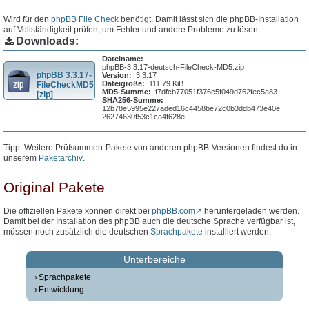
Wird für den
phpBB File Check
benötigt. Damit lässt sich die phpBB-Installation
auf Vollständigkeit prüfen, um Fehler und andere Probleme zu lösen.
Downloads:
Dateiname:
phpBB-3.3.17-deutsch-FileCheck-MD5.zip
phpBB 3.3.17-
Version:
3.3.17
Dateigröße:
111.79 KiB
FileCheckMD5
MD5-Summe:
f7dfcb77051f376c5f049d762fec5a83
[zip]
SHA256-Summe:
12b78e5995e227aded16c4458be72c0b3ddb473e40e
26274630f53c1ca4f628e
Tipp: Weitere Prüfsummen-Pakete von anderen phpBB-Versionen findest du in
unserem
Paketarchiv
.
Original Pakete
Die offiziellen Pakete können direkt bei
phpBB.com
heruntergeladen werden.
Damit bei der Installation des phpBB auch die deutsche Sprache verfügbar ist,
müssen noch zusätzlich die deutschen
Sprachpakete
installiert werden.
Unterbereiche
Sprachpakete
Entwicklung