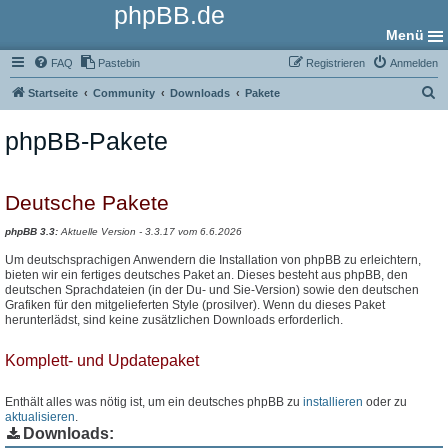
phpBB.de
Menü
FAQ
Pastebin
Registrieren
Anmelden
S
Startseite
Community
Downloads
Pakete
u
phpBB-Pakete
c
h
e
Deutsche Pakete
phpBB 3.3:
Aktuelle Version - 3.3.17 vom 6.6.2026
Um deutschsprachigen Anwendern die Installation von phpBB zu erleichtern,
bieten wir ein fertiges deutsches Paket an. Dieses besteht aus phpBB, den
deutschen Sprachdateien (in der Du- und Sie-Version) sowie den deutschen
Grafiken für den mitgelieferten Style (prosilver). Wenn du dieses Paket
herunterlädst, sind keine zusätzlichen Downloads erforderlich.
Komplett- und Updatepaket
Enthält alles was nötig ist, um ein deutsches phpBB zu
installieren
oder zu
aktualisieren
.
Downloads: