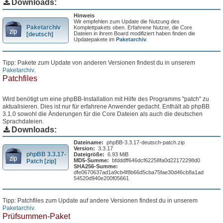
Downloads:
Hinweis
Wir empfehlen zum Update die Nutzung des
Paketarchiv
Komplettpakets oben. Erfahrene Nutzer, die Core
Dateien in ihrem Board modifiziert haben finden die
[deutsch]
Updatepakete im
Paketarchiv
.
Tipp: Pakete zum Update von anderen Versionen findest du in unserem
Paketarchiv
.
Patchfiles
Wird benötigt um eine phpBB-Installation mit Hilfe des Programms "patch" zu
aktualisieren. Dies ist nur für erfahrene Anwender gedacht. Enthält ab phpBB
3.1.0 sowohl die Änderungen für die Core Dateien als auch die deutschen
Sprachdateien.
Downloads:
Dateiname:
phpBB-3.3.17-deutsch-patch.zip
Version:
3.3.17
phpBB 3.3.17-
Dateigröße:
6.93 MiB
MD5-Summe:
bfdddff646dcf62258fa0d22172298d0
Patch [zip]
SHA256-Summe:
dfe0670637ad1a9cb4f8b66d5cba75fae30d46cb8a1ad
54520d940e200f05661
Tipp: Patchfiles zum Update auf andere Versionen findest du in unserem
Paketarchiv
.
Prüfsummen-Paket