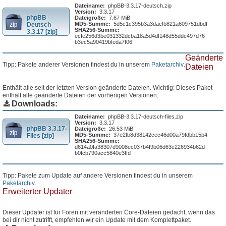
Dateiname:
phpBB-3.3.17-deutsch.zip
Version:
3.3.17
phpBB
Dateigröße:
7.67 MiB
MD5-Summe:
5d5c1c395b3a3dacfb821a609751dbdf
Deutsch
SHA256-Summe:
3.3.17 [zip]
ecfe256d3be031332dcba18a5d4df148d55ddc497d76
b3ec5a90419bfeda7f06
Geänderte
Tipp: Pakete anderer Versionen findest du in unserem
Paketarchiv
.
Dateien
Enthält alle seit der letzten Version geänderte Dateien. Wichtig: Dieses Paket
enthält alle geänderte Dateien der vorherigen Versionen.
Downloads:
Dateiname:
phpBB-3.3.17-deutsch-files.zip
Version:
3.3.17
phpBB 3.3.17-
Dateigröße:
26.53 MiB
MD5-Summe:
37e2fb8d38142cec46d00a79fdbb15b4
Files [zip]
SHA256-Summe:
d614a0fa38307d9008ec037b4f9b06d63c226934b62d
b0fcb790acc5840e3ffd
Tipp: Pakete zum Update auf andere Versionen findest du in unserem
Paketarchiv
.
Erweiterter Updater
Dieser Updater ist für Foren mit veränderten Core-Dateien gedacht, wenn das
bei dir nicht zutrifft, empfehlen wir ein Update mit dem Komplettpaket.