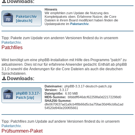
Downloads:
Hinweis
Wir empfehlen zum Update die Nutzung des
Paketarchiv
Komplettpakets oben. Erfahrene Nutzer, die Core
Dateien in ihrem Board modifiziert haben finden die
[deutsch]
Updatepakete im
Paketarchiv
.
Tipp: Pakete zum Update von anderen Versionen findest du in unserem
Paketarchiv
.
Patchfiles
Wird benötigt um eine phpBB-Installation mit Hilfe des Programms "patch" zu
aktualisieren. Dies ist nur für erfahrene Anwender gedacht. Enthält ab phpBB
3.1.0 sowohl die Änderungen für die Core Dateien als auch die deutschen
Sprachdateien.
Downloads:
Dateiname:
phpBB-3.3.17-deutsch-patch.zip
Version:
3.3.17
phpBB 3.3.17-
Dateigröße:
6.93 MiB
MD5-Summe:
bfdddff646dcf62258fa0d22172298d0
Patch [zip]
SHA256-Summe:
dfe0670637ad1a9cb4f8b66d5cba75fae30d46cb8a1ad
54520d940e200f05661
Tipp: Patchfiles zum Update auf andere Versionen findest du in unserem
Paketarchiv
.
Prüfsummen-Paket