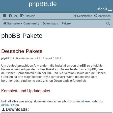
phpBB.de
Menü
FAQ
Pastebin
Registrieren
Anmelden
S
Startseite
Community
Downloads
Pakete
u
phpBB-Pakete
c
h
e
Deutsche Pakete
phpBB 3.3:
Aktuelle Version - 3.3.17 vom 6.6.2026
Um deutschsprachigen Anwendern die Installation von phpBB zu erleichtern,
bieten wir ein fertiges deutsches Paket an. Dieses besteht aus phpBB, den
deutschen Sprachdateien (in der Du- und Sie-Version) sowie den deutschen
Grafiken für den mitgelieferten Style (prosilver). Wenn du dieses Paket
herunterlädst, sind keine zusätzlichen Downloads erforderlich.
Komplett- und Updatepaket
Enthält alles was nötig ist, um ein deutsches phpBB zu
installieren
oder zu
aktualisieren
.
Downloads: