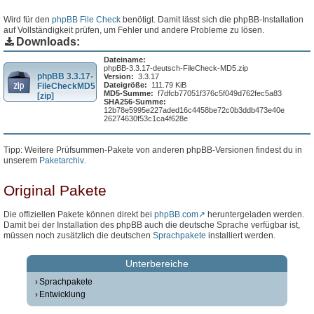
Wird für den
phpBB File Check
benötigt. Damit lässt sich die phpBB-Installation
auf Vollständigkeit prüfen, um Fehler und andere Probleme zu lösen.
Downloads:
Dateiname:
phpBB-3.3.17-deutsch-FileCheck-MD5.zip
phpBB 3.3.17-
Version:
3.3.17
Dateigröße:
111.79 KiB
FileCheckMD5
MD5-Summe:
f7dfcb77051f376c5f049d762fec5a83
[zip]
SHA256-Summe:
12b78e5995e227aded16c4458be72c0b3ddb473e40e
26274630f53c1ca4f628e
Tipp: Weitere Prüfsummen-Pakete von anderen phpBB-Versionen findest du in
unserem
Paketarchiv
.
Original Pakete
Die offiziellen Pakete können direkt bei
phpBB.com
heruntergeladen werden.
Damit bei der Installation des phpBB auch die deutsche Sprache verfügbar ist,
müssen noch zusätzlich die deutschen
Sprachpakete
installiert werden.
Unterbereiche
Sprachpakete
Entwicklung