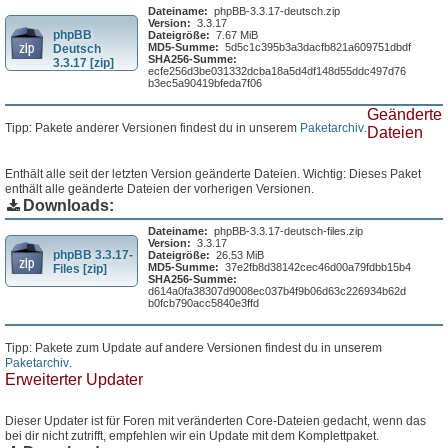
Dateiname:
phpBB-3.3.17-deutsch.zip
Version:
3.3.17
phpBB
Dateigröße:
7.67 MiB
MD5-Summe:
5d5c1c395b3a3dacfb821a609751dbdf
Deutsch
SHA256-Summe:
3.3.17 [zip]
ecfe256d3be031332dcba18a5d4df148d55ddc497d76
b3ec5a90419bfeda7f06
Geänderte
Tipp: Pakete anderer Versionen findest du in unserem
Paketarchiv
.
Dateien
Enthält alle seit der letzten Version geänderte Dateien. Wichtig: Dieses Paket
enthält alle geänderte Dateien der vorherigen Versionen.
Downloads:
Dateiname:
phpBB-3.3.17-deutsch-files.zip
Version:
3.3.17
phpBB 3.3.17-
Dateigröße:
26.53 MiB
MD5-Summe:
37e2fb8d38142cec46d00a79fdbb15b4
Files [zip]
SHA256-Summe:
d614a0fa38307d9008ec037b4f9b06d63c226934b62d
b0fcb790acc5840e3ffd
Tipp: Pakete zum Update auf andere Versionen findest du in unserem
Paketarchiv
.
Erweiterter Updater
Dieser Updater ist für Foren mit veränderten Core-Dateien gedacht, wenn das
bei dir nicht zutrifft, empfehlen wir ein Update mit dem Komplettpaket.