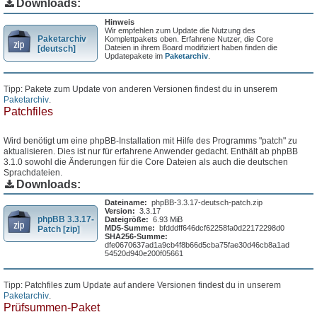
Downloads:
Hinweis
Wir empfehlen zum Update die Nutzung des
Paketarchiv
Komplettpakets oben. Erfahrene Nutzer, die Core
Dateien in ihrem Board modifiziert haben finden die
[deutsch]
Updatepakete im
Paketarchiv
.
Tipp: Pakete zum Update von anderen Versionen findest du in unserem
Paketarchiv
.
Patchfiles
Wird benötigt um eine phpBB-Installation mit Hilfe des Programms "patch" zu
aktualisieren. Dies ist nur für erfahrene Anwender gedacht. Enthält ab phpBB
3.1.0 sowohl die Änderungen für die Core Dateien als auch die deutschen
Sprachdateien.
Downloads:
Dateiname:
phpBB-3.3.17-deutsch-patch.zip
Version:
3.3.17
phpBB 3.3.17-
Dateigröße:
6.93 MiB
MD5-Summe:
bfdddff646dcf62258fa0d22172298d0
Patch [zip]
SHA256-Summe:
dfe0670637ad1a9cb4f8b66d5cba75fae30d46cb8a1ad
54520d940e200f05661
Tipp: Patchfiles zum Update auf andere Versionen findest du in unserem
Paketarchiv
.
Prüfsummen-Paket