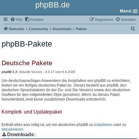
phpBB.de
Menü
FAQ
Pastebin
Registrieren
Anmelden
S
Startseite
Community
Downloads
Pakete
u
phpBB-Pakete
c
h
e
Deutsche Pakete
phpBB 3.3:
Aktuelle Version - 3.3.17 vom 6.6.2026
Um deutschsprachigen Anwendern die Installation von phpBB zu erleichtern,
bieten wir ein fertiges deutsches Paket an. Dieses besteht aus phpBB, den
deutschen Sprachdateien (in der Du- und Sie-Version) sowie den deutschen
Grafiken für den mitgelieferten Style (prosilver). Wenn du dieses Paket
herunterlädst, sind keine zusätzlichen Downloads erforderlich.
Komplett- und Updatepaket
Enthält alles was nötig ist, um ein deutsches phpBB zu
installieren
oder zu
aktualisieren
.
Downloads: