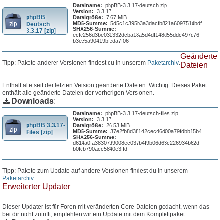
Dateiname:
phpBB-3.3.17-deutsch.zip
Version:
3.3.17
phpBB
Dateigröße:
7.67 MiB
MD5-Summe:
5d5c1c395b3a3dacfb821a609751dbdf
Deutsch
SHA256-Summe:
3.3.17 [zip]
ecfe256d3be031332dcba18a5d4df148d55ddc497d76
b3ec5a90419bfeda7f06
Geänderte
Tipp: Pakete anderer Versionen findest du in unserem
Paketarchiv
.
Dateien
Enthält alle seit der letzten Version geänderte Dateien. Wichtig: Dieses Paket
enthält alle geänderte Dateien der vorherigen Versionen.
Downloads:
Dateiname:
phpBB-3.3.17-deutsch-files.zip
Version:
3.3.17
phpBB 3.3.17-
Dateigröße:
26.53 MiB
MD5-Summe:
37e2fb8d38142cec46d00a79fdbb15b4
Files [zip]
SHA256-Summe:
d614a0fa38307d9008ec037b4f9b06d63c226934b62d
b0fcb790acc5840e3ffd
Tipp: Pakete zum Update auf andere Versionen findest du in unserem
Paketarchiv
.
Erweiterter Updater
Dieser Updater ist für Foren mit veränderten Core-Dateien gedacht, wenn das
bei dir nicht zutrifft, empfehlen wir ein Update mit dem Komplettpaket.