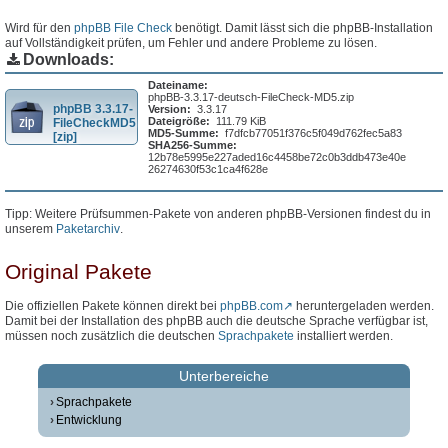
Wird für den
phpBB File Check
benötigt. Damit lässt sich die phpBB-Installation
auf Vollständigkeit prüfen, um Fehler und andere Probleme zu lösen.
Downloads:
Dateiname:
phpBB-3.3.17-deutsch-FileCheck-MD5.zip
phpBB 3.3.17-
Version:
3.3.17
Dateigröße:
111.79 KiB
FileCheckMD5
MD5-Summe:
f7dfcb77051f376c5f049d762fec5a83
[zip]
SHA256-Summe:
12b78e5995e227aded16c4458be72c0b3ddb473e40e
26274630f53c1ca4f628e
Tipp: Weitere Prüfsummen-Pakete von anderen phpBB-Versionen findest du in
unserem
Paketarchiv
.
Original Pakete
Die offiziellen Pakete können direkt bei
phpBB.com
heruntergeladen werden.
Damit bei der Installation des phpBB auch die deutsche Sprache verfügbar ist,
müssen noch zusätzlich die deutschen
Sprachpakete
installiert werden.
Unterbereiche
Sprachpakete
Entwicklung