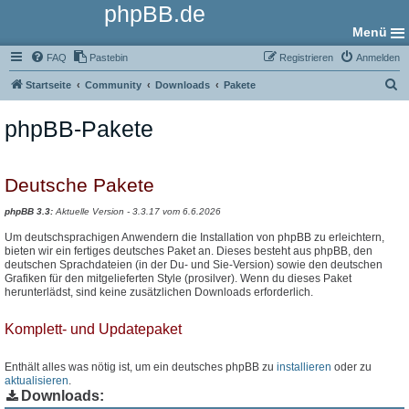
phpBB.de
Menü
FAQ
Pastebin
Registrieren
Anmelden
S
Startseite
Community
Downloads
Pakete
u
phpBB-Pakete
c
h
e
Deutsche Pakete
phpBB 3.3:
Aktuelle Version - 3.3.17 vom 6.6.2026
Um deutschsprachigen Anwendern die Installation von phpBB zu erleichtern,
bieten wir ein fertiges deutsches Paket an. Dieses besteht aus phpBB, den
deutschen Sprachdateien (in der Du- und Sie-Version) sowie den deutschen
Grafiken für den mitgelieferten Style (prosilver). Wenn du dieses Paket
herunterlädst, sind keine zusätzlichen Downloads erforderlich.
Komplett- und Updatepaket
Enthält alles was nötig ist, um ein deutsches phpBB zu
installieren
oder zu
aktualisieren
.
Downloads: