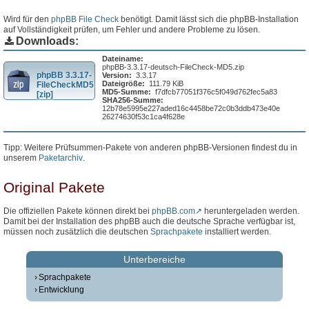
Wird für den
phpBB File Check
benötigt. Damit lässt sich die phpBB-Installation
auf Vollständigkeit prüfen, um Fehler und andere Probleme zu lösen.
Downloads:
Dateiname:
phpBB-3.3.17-deutsch-FileCheck-MD5.zip
phpBB 3.3.17-
Version:
3.3.17
Dateigröße:
111.79 KiB
FileCheckMD5
MD5-Summe:
f7dfcb77051f376c5f049d762fec5a83
[zip]
SHA256-Summe:
12b78e5995e227aded16c4458be72c0b3ddb473e40e
26274630f53c1ca4f628e
Tipp: Weitere Prüfsummen-Pakete von anderen phpBB-Versionen findest du in
unserem
Paketarchiv
.
Original Pakete
Die offiziellen Pakete können direkt bei
phpBB.com
heruntergeladen werden.
Damit bei der Installation des phpBB auch die deutsche Sprache verfügbar ist,
müssen noch zusätzlich die deutschen
Sprachpakete
installiert werden.
Unterbereiche
Sprachpakete
Entwicklung