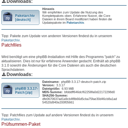
Downloads:
Hinweis
Wir empfehlen zum Update die Nutzung des
Paketarchiv
Komplettpakets oben. Erfahrene Nutzer, die Core
Dateien in ihrem Board modifiziert haben finden die
[deutsch]
Updatepakete im
Paketarchiv
.
Tipp: Pakete zum Update von anderen Versionen findest du in unserem
Paketarchiv
.
Patchfiles
Wird benötigt um eine phpBB-Installation mit Hilfe des Programms "patch" zu
aktualisieren. Dies ist nur für erfahrene Anwender gedacht. Enthält ab phpBB
3.1.0 sowohl die Änderungen für die Core Dateien als auch die deutschen
Sprachdateien.
Downloads:
Dateiname:
phpBB-3.3.17-deutsch-patch.zip
Version:
3.3.17
phpBB 3.3.17-
Dateigröße:
6.93 MiB
MD5-Summe:
bfdddff646dcf62258fa0d22172298d0
Patch [zip]
SHA256-Summe:
dfe0670637ad1a9cb4f8b66d5cba75fae30d46cb8a1ad
54520d940e200f05661
Tipp: Patchfiles zum Update auf andere Versionen findest du in unserem
Paketarchiv
.
Prüfsummen-Paket