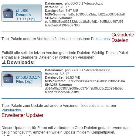
Dateiname:
phpBB-3.3.17-deutsch.zip
Version:
3.3.17
phpBB
Dateigröße:
7.67 MiB
MD5-Summe:
5d5c1c395b3a3dacfb821a609751dbdf
Deutsch
SHA256-Summe:
3.3.17 [zip]
ecfe256d3be031332dcba18a5d4df148d55ddc497d76
b3ec5a90419bfeda7f06
Geänderte
Tipp: Pakete anderer Versionen findest du in unserem
Paketarchiv
.
Dateien
Enthält alle seit der letzten Version geänderte Dateien. Wichtig: Dieses Paket
enthält alle geänderte Dateien der vorherigen Versionen.
Downloads:
Dateiname:
phpBB-3.3.17-deutsch-files.zip
Version:
3.3.17
phpBB 3.3.17-
Dateigröße:
26.53 MiB
MD5-Summe:
37e2fb8d38142cec46d00a79fdbb15b4
Files [zip]
SHA256-Summe:
d614a0fa38307d9008ec037b4f9b06d63c226934b62d
b0fcb790acc5840e3ffd
Tipp: Pakete zum Update auf andere Versionen findest du in unserem
Paketarchiv
.
Erweiterter Updater
Dieser Updater ist für Foren mit veränderten Core-Dateien gedacht, wenn das
bei dir nicht zutrifft, empfehlen wir ein Update mit dem Komplettpaket.