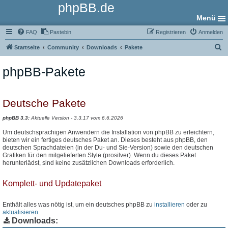
phpBB.de
Menü
FAQ
Pastebin
Registrieren
Anmelden
S
Startseite
Community
Downloads
Pakete
u
phpBB-Pakete
c
h
e
Deutsche Pakete
phpBB 3.3:
Aktuelle Version - 3.3.17 vom 6.6.2026
Um deutschsprachigen Anwendern die Installation von phpBB zu erleichtern,
bieten wir ein fertiges deutsches Paket an. Dieses besteht aus phpBB, den
deutschen Sprachdateien (in der Du- und Sie-Version) sowie den deutschen
Grafiken für den mitgelieferten Style (prosilver). Wenn du dieses Paket
herunterlädst, sind keine zusätzlichen Downloads erforderlich.
Komplett- und Updatepaket
Enthält alles was nötig ist, um ein deutsches phpBB zu
installieren
oder zu
aktualisieren
.
Downloads: