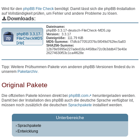
Wird für den
phpBB File Check
benötigt. Damit lässt sich die phpBB-Installation
auf Vollständigkeit prüfen, um Fehler und andere Probleme zu lösen.
Downloads:
Dateiname:
phpBB-3.3.17-deutsch-FileCheck-MD5.zip
phpBB 3.3.17-
Version:
3.3.17
Dateigröße:
111.79 KiB
FileCheckMD5
MD5-Summe:
f7dfcb77051f376c5f049d762fec5a83
[zip]
SHA256-Summe:
12b78e5995e227aded16c4458be72c0b3ddb473e40e
26274630f53c1ca4f628e
Tipp: Weitere Prüfsummen-Pakete von anderen phpBB-Versionen findest du in
unserem
Paketarchiv
.
Original Pakete
Die offiziellen Pakete können direkt bei
phpBB.com
heruntergeladen werden.
Damit bei der Installation des phpBB auch die deutsche Sprache verfügbar ist,
müssen noch zusätzlich die deutschen
Sprachpakete
installiert werden.
Unterbereiche
Sprachpakete
Entwicklung