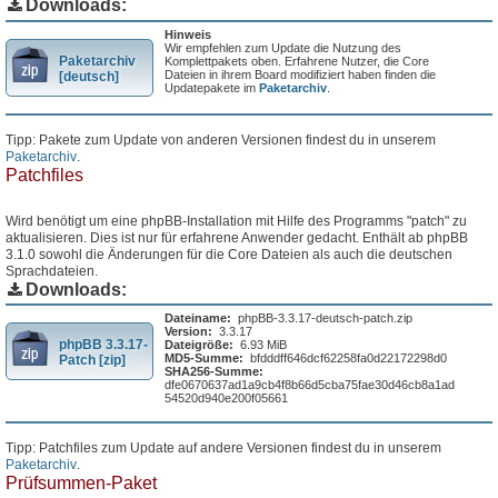
Downloads:
Hinweis
Wir empfehlen zum Update die Nutzung des
Paketarchiv
Komplettpakets oben. Erfahrene Nutzer, die Core
Dateien in ihrem Board modifiziert haben finden die
[deutsch]
Updatepakete im
Paketarchiv
.
Tipp: Pakete zum Update von anderen Versionen findest du in unserem
Paketarchiv
.
Patchfiles
Wird benötigt um eine phpBB-Installation mit Hilfe des Programms "patch" zu
aktualisieren. Dies ist nur für erfahrene Anwender gedacht. Enthält ab phpBB
3.1.0 sowohl die Änderungen für die Core Dateien als auch die deutschen
Sprachdateien.
Downloads:
Dateiname:
phpBB-3.3.17-deutsch-patch.zip
Version:
3.3.17
phpBB 3.3.17-
Dateigröße:
6.93 MiB
MD5-Summe:
bfdddff646dcf62258fa0d22172298d0
Patch [zip]
SHA256-Summe:
dfe0670637ad1a9cb4f8b66d5cba75fae30d46cb8a1ad
54520d940e200f05661
Tipp: Patchfiles zum Update auf andere Versionen findest du in unserem
Paketarchiv
.
Prüfsummen-Paket