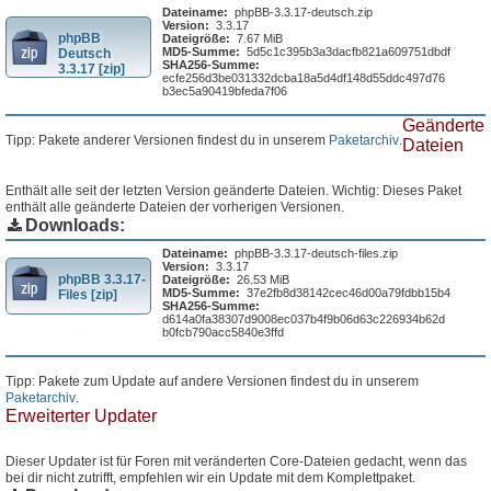
Dateiname:
phpBB-3.3.17-deutsch.zip
Version:
3.3.17
phpBB
Dateigröße:
7.67 MiB
MD5-Summe:
5d5c1c395b3a3dacfb821a609751dbdf
Deutsch
SHA256-Summe:
3.3.17 [zip]
ecfe256d3be031332dcba18a5d4df148d55ddc497d76
b3ec5a90419bfeda7f06
Geänderte
Tipp: Pakete anderer Versionen findest du in unserem
Paketarchiv
.
Dateien
Enthält alle seit der letzten Version geänderte Dateien. Wichtig: Dieses Paket
enthält alle geänderte Dateien der vorherigen Versionen.
Downloads:
Dateiname:
phpBB-3.3.17-deutsch-files.zip
Version:
3.3.17
phpBB 3.3.17-
Dateigröße:
26.53 MiB
MD5-Summe:
37e2fb8d38142cec46d00a79fdbb15b4
Files [zip]
SHA256-Summe:
d614a0fa38307d9008ec037b4f9b06d63c226934b62d
b0fcb790acc5840e3ffd
Tipp: Pakete zum Update auf andere Versionen findest du in unserem
Paketarchiv
.
Erweiterter Updater
Dieser Updater ist für Foren mit veränderten Core-Dateien gedacht, wenn das
bei dir nicht zutrifft, empfehlen wir ein Update mit dem Komplettpaket.