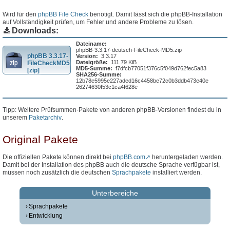
Wird für den
phpBB File Check
benötigt. Damit lässt sich die phpBB-Installation
auf Vollständigkeit prüfen, um Fehler und andere Probleme zu lösen.
Downloads:
Dateiname:
phpBB-3.3.17-deutsch-FileCheck-MD5.zip
phpBB 3.3.17-
Version:
3.3.17
Dateigröße:
111.79 KiB
FileCheckMD5
MD5-Summe:
f7dfcb77051f376c5f049d762fec5a83
[zip]
SHA256-Summe:
12b78e5995e227aded16c4458be72c0b3ddb473e40e
26274630f53c1ca4f628e
Tipp: Weitere Prüfsummen-Pakete von anderen phpBB-Versionen findest du in
unserem
Paketarchiv
.
Original Pakete
Die offiziellen Pakete können direkt bei
phpBB.com
heruntergeladen werden.
Damit bei der Installation des phpBB auch die deutsche Sprache verfügbar ist,
müssen noch zusätzlich die deutschen
Sprachpakete
installiert werden.
Unterbereiche
Sprachpakete
Entwicklung