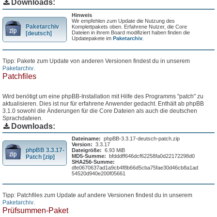
Downloads:
Hinweis
Wir empfehlen zum Update die Nutzung des
Paketarchiv
Komplettpakets oben. Erfahrene Nutzer, die Core
Dateien in ihrem Board modifiziert haben finden die
[deutsch]
Updatepakete im
Paketarchiv
.
Tipp: Pakete zum Update von anderen Versionen findest du in unserem
Paketarchiv
.
Patchfiles
Wird benötigt um eine phpBB-Installation mit Hilfe des Programms "patch" zu
aktualisieren. Dies ist nur für erfahrene Anwender gedacht. Enthält ab phpBB
3.1.0 sowohl die Änderungen für die Core Dateien als auch die deutschen
Sprachdateien.
Downloads:
Dateiname:
phpBB-3.3.17-deutsch-patch.zip
Version:
3.3.17
phpBB 3.3.17-
Dateigröße:
6.93 MiB
MD5-Summe:
bfdddff646dcf62258fa0d22172298d0
Patch [zip]
SHA256-Summe:
dfe0670637ad1a9cb4f8b66d5cba75fae30d46cb8a1ad
54520d940e200f05661
Tipp: Patchfiles zum Update auf andere Versionen findest du in unserem
Paketarchiv
.
Prüfsummen-Paket