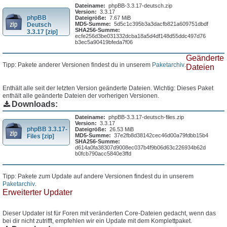
Dateiname:
phpBB-3.3.17-deutsch.zip
Version:
3.3.17
phpBB
Dateigröße:
7.67 MiB
MD5-Summe:
5d5c1c395b3a3dacfb821a609751dbdf
Deutsch
SHA256-Summe:
3.3.17 [zip]
ecfe256d3be031332dcba18a5d4df148d55ddc497d76
b3ec5a90419bfeda7f06
Geänderte
Tipp: Pakete anderer Versionen findest du in unserem
Paketarchiv
.
Dateien
Enthält alle seit der letzten Version geänderte Dateien. Wichtig: Dieses Paket
enthält alle geänderte Dateien der vorherigen Versionen.
Downloads:
Dateiname:
phpBB-3.3.17-deutsch-files.zip
Version:
3.3.17
phpBB 3.3.17-
Dateigröße:
26.53 MiB
MD5-Summe:
37e2fb8d38142cec46d00a79fdbb15b4
Files [zip]
SHA256-Summe:
d614a0fa38307d9008ec037b4f9b06d63c226934b62d
b0fcb790acc5840e3ffd
Tipp: Pakete zum Update auf andere Versionen findest du in unserem
Paketarchiv
.
Erweiterter Updater
Dieser Updater ist für Foren mit veränderten Core-Dateien gedacht, wenn das
bei dir nicht zutrifft, empfehlen wir ein Update mit dem Komplettpaket.