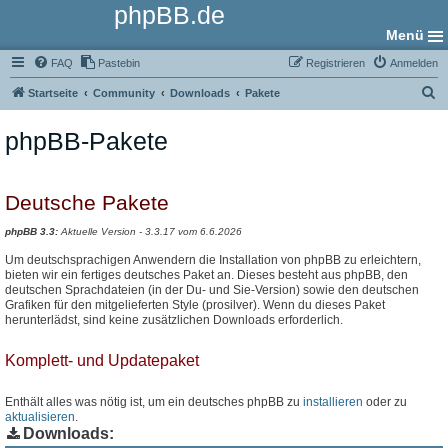
phpBB.de
Menü
FAQ
Pastebin
Registrieren
Anmelden
S
Startseite
Community
Downloads
Pakete
u
phpBB-Pakete
c
h
e
Deutsche Pakete
phpBB 3.3:
Aktuelle Version - 3.3.17 vom 6.6.2026
Um deutschsprachigen Anwendern die Installation von phpBB zu erleichtern,
bieten wir ein fertiges deutsches Paket an. Dieses besteht aus phpBB, den
deutschen Sprachdateien (in der Du- und Sie-Version) sowie den deutschen
Grafiken für den mitgelieferten Style (prosilver). Wenn du dieses Paket
herunterlädst, sind keine zusätzlichen Downloads erforderlich.
Komplett- und Updatepaket
Enthält alles was nötig ist, um ein deutsches phpBB zu
installieren
oder zu
aktualisieren
.
Downloads: