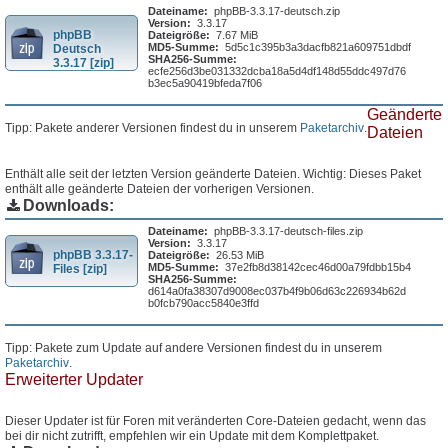
Dateiname:
phpBB-3.3.17-deutsch.zip
Version:
3.3.17
phpBB
Dateigröße:
7.67 MiB
MD5-Summe:
5d5c1c395b3a3dacfb821a609751dbdf
Deutsch
SHA256-Summe:
3.3.17 [zip]
ecfe256d3be031332dcba18a5d4df148d55ddc497d76
b3ec5a90419bfeda7f06
Geänderte
Tipp: Pakete anderer Versionen findest du in unserem
Paketarchiv
.
Dateien
Enthält alle seit der letzten Version geänderte Dateien. Wichtig: Dieses Paket
enthält alle geänderte Dateien der vorherigen Versionen.
Downloads:
Dateiname:
phpBB-3.3.17-deutsch-files.zip
Version:
3.3.17
phpBB 3.3.17-
Dateigröße:
26.53 MiB
MD5-Summe:
37e2fb8d38142cec46d00a79fdbb15b4
Files [zip]
SHA256-Summe:
d614a0fa38307d9008ec037b4f9b06d63c226934b62d
b0fcb790acc5840e3ffd
Tipp: Pakete zum Update auf andere Versionen findest du in unserem
Paketarchiv
.
Erweiterter Updater
Dieser Updater ist für Foren mit veränderten Core-Dateien gedacht, wenn das
bei dir nicht zutrifft, empfehlen wir ein Update mit dem Komplettpaket.