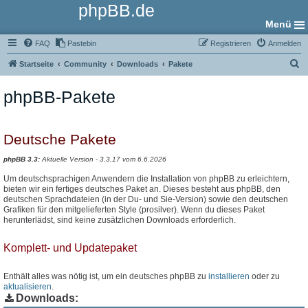
phpBB.de
Menü
FAQ
Pastebin
Registrieren
Anmelden
S
Startseite
Community
Downloads
Pakete
u
phpBB-Pakete
c
h
e
Deutsche Pakete
phpBB 3.3:
Aktuelle Version - 3.3.17 vom 6.6.2026
Um deutschsprachigen Anwendern die Installation von phpBB zu erleichtern,
bieten wir ein fertiges deutsches Paket an. Dieses besteht aus phpBB, den
deutschen Sprachdateien (in der Du- und Sie-Version) sowie den deutschen
Grafiken für den mitgelieferten Style (prosilver). Wenn du dieses Paket
herunterlädst, sind keine zusätzlichen Downloads erforderlich.
Komplett- und Updatepaket
Enthält alles was nötig ist, um ein deutsches phpBB zu
installieren
oder zu
aktualisieren
.
Downloads: