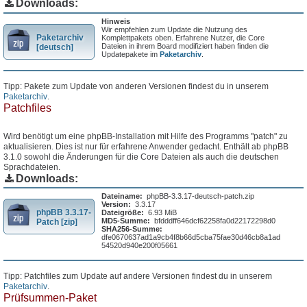
Downloads:
Hinweis
Wir empfehlen zum Update die Nutzung des
Paketarchiv
Komplettpakets oben. Erfahrene Nutzer, die Core
Dateien in ihrem Board modifiziert haben finden die
[deutsch]
Updatepakete im
Paketarchiv
.
Tipp: Pakete zum Update von anderen Versionen findest du in unserem
Paketarchiv
.
Patchfiles
Wird benötigt um eine phpBB-Installation mit Hilfe des Programms "patch" zu
aktualisieren. Dies ist nur für erfahrene Anwender gedacht. Enthält ab phpBB
3.1.0 sowohl die Änderungen für die Core Dateien als auch die deutschen
Sprachdateien.
Downloads:
Dateiname:
phpBB-3.3.17-deutsch-patch.zip
Version:
3.3.17
phpBB 3.3.17-
Dateigröße:
6.93 MiB
MD5-Summe:
bfdddff646dcf62258fa0d22172298d0
Patch [zip]
SHA256-Summe:
dfe0670637ad1a9cb4f8b66d5cba75fae30d46cb8a1ad
54520d940e200f05661
Tipp: Patchfiles zum Update auf andere Versionen findest du in unserem
Paketarchiv
.
Prüfsummen-Paket