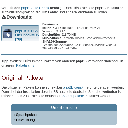
Wird für den
phpBB File Check
benötigt. Damit lässt sich die phpBB-Installation
auf Vollständigkeit prüfen, um Fehler und andere Probleme zu lösen.
Downloads:
Dateiname:
phpBB-3.3.17-deutsch-FileCheck-MD5.zip
phpBB 3.3.17-
Version:
3.3.17
Dateigröße:
111.79 KiB
FileCheckMD5
MD5-Summe:
f7dfcb77051f376c5f049d762fec5a83
[zip]
SHA256-Summe:
12b78e5995e227aded16c4458be72c0b3ddb473e40e
26274630f53c1ca4f628e
Tipp: Weitere Prüfsummen-Pakete von anderen phpBB-Versionen findest du in
unserem
Paketarchiv
.
Original Pakete
Die offiziellen Pakete können direkt bei
phpBB.com
heruntergeladen werden.
Damit bei der Installation des phpBB auch die deutsche Sprache verfügbar ist,
müssen noch zusätzlich die deutschen
Sprachpakete
installiert werden.
Unterbereiche
Sprachpakete
Entwicklung