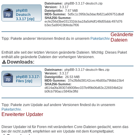
Dateiname:
phpBB-3.3.17-deutsch.zip
Version:
3.3.17
phpBB
Dateigröße:
7.67 MiB
MD5-Summe:
5d5c1c395b3a3dacfb821a609751dbdf
Deutsch
SHA256-Summe:
3.3.17 [zip]
ecfe256d3be031332dcba18a5d4df148d55ddc497d76
b3ec5a90419bfeda7f06
Geänderte
Tipp: Pakete anderer Versionen findest du in unserem
Paketarchiv
.
Dateien
Enthält alle seit der letzten Version geänderte Dateien. Wichtig: Dieses Paket
enthält alle geänderte Dateien der vorherigen Versionen.
Downloads:
Dateiname:
phpBB-3.3.17-deutsch-files.zip
Version:
3.3.17
phpBB 3.3.17-
Dateigröße:
26.53 MiB
MD5-Summe:
37e2fb8d38142cec46d00a79fdbb15b4
Files [zip]
SHA256-Summe:
d614a0fa38307d9008ec037b4f9b06d63c226934b62d
b0fcb790acc5840e3ffd
Tipp: Pakete zum Update auf andere Versionen findest du in unserem
Paketarchiv
.
Erweiterter Updater
Dieser Updater ist für Foren mit veränderten Core-Dateien gedacht, wenn das
bei dir nicht zutrifft, empfehlen wir ein Update mit dem Komplettpaket.