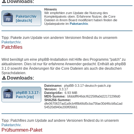
Downloads:
Hinweis
Wir empfehlen zum Update die Nutzung des
Paketarchiv
Komplettpakets oben. Erfahrene Nutzer, die Core
Dateien in ihrem Board modifiziert haben finden die
[deutsch]
Updatepakete im
Paketarchiv
.
Tipp: Pakete zum Update von anderen Versionen findest du in unserem
Paketarchiv
.
Patchfiles
Wird benötigt um eine phpBB-Installation mit Hilfe des Programms "patch" zu
aktualisieren. Dies ist nur für erfahrene Anwender gedacht. Enthält ab phpBB
3.1.0 sowohl die Änderungen für die Core Dateien als auch die deutschen
Sprachdateien.
Downloads:
Dateiname:
phpBB-3.3.17-deutsch-patch.zip
Version:
3.3.17
phpBB 3.3.17-
Dateigröße:
6.93 MiB
MD5-Summe:
bfdddff646dcf62258fa0d22172298d0
Patch [zip]
SHA256-Summe:
dfe0670637ad1a9cb4f8b66d5cba75fae30d46cb8a1ad
54520d940e200f05661
Tipp: Patchfiles zum Update auf andere Versionen findest du in unserem
Paketarchiv
.
Prüfsummen-Paket