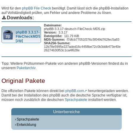
Wird für den
phpBB File Check
benötigt. Damit lässt sich die phpBB-Installation
auf Vollständigkeit prüfen, um Fehler und andere Probleme zu lösen.
Downloads:
Dateiname:
phpBB-3.3.17-deutsch-FileCheck-MD5.zip
phpBB 3.3.17-
Version:
3.3.17
Dateigröße:
111.79 KiB
FileCheckMD5
MD5-Summe:
f7dfcb77051f376c5f049d762fec5a83
[zip]
SHA256-Summe:
12b78e5995e227aded16c4458be72c0b3ddb473e40e
26274630f53c1ca4f628e
Tipp: Weitere Prüfsummen-Pakete von anderen phpBB-Versionen findest du in
unserem
Paketarchiv
.
Original Pakete
Die offiziellen Pakete können direkt bei
phpBB.com
heruntergeladen werden.
Damit bei der Installation des phpBB auch die deutsche Sprache verfügbar ist,
müssen noch zusätzlich die deutschen
Sprachpakete
installiert werden.
Unterbereiche
Sprachpakete
Entwicklung