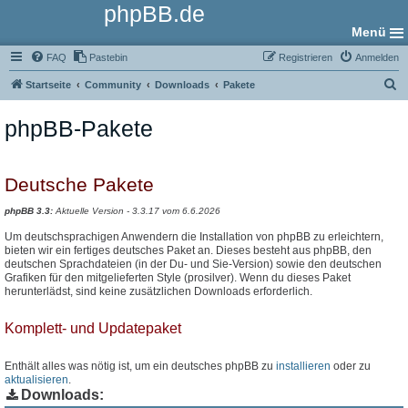
phpBB.de
Menü
FAQ
Pastebin
Registrieren
Anmelden
S
Startseite
Community
Downloads
Pakete
u
phpBB-Pakete
c
h
e
Deutsche Pakete
phpBB 3.3:
Aktuelle Version - 3.3.17 vom 6.6.2026
Um deutschsprachigen Anwendern die Installation von phpBB zu erleichtern,
bieten wir ein fertiges deutsches Paket an. Dieses besteht aus phpBB, den
deutschen Sprachdateien (in der Du- und Sie-Version) sowie den deutschen
Grafiken für den mitgelieferten Style (prosilver). Wenn du dieses Paket
herunterlädst, sind keine zusätzlichen Downloads erforderlich.
Komplett- und Updatepaket
Enthält alles was nötig ist, um ein deutsches phpBB zu
installieren
oder zu
aktualisieren
.
Downloads: