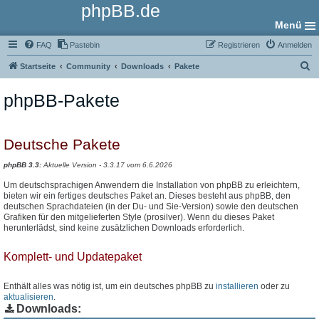
phpBB.de
Menü
FAQ
Pastebin
Registrieren
Anmelden
S
Startseite
Community
Downloads
Pakete
u
phpBB-Pakete
c
h
e
Deutsche Pakete
phpBB 3.3:
Aktuelle Version - 3.3.17 vom 6.6.2026
Um deutschsprachigen Anwendern die Installation von phpBB zu erleichtern,
bieten wir ein fertiges deutsches Paket an. Dieses besteht aus phpBB, den
deutschen Sprachdateien (in der Du- und Sie-Version) sowie den deutschen
Grafiken für den mitgelieferten Style (prosilver). Wenn du dieses Paket
herunterlädst, sind keine zusätzlichen Downloads erforderlich.
Komplett- und Updatepaket
Enthält alles was nötig ist, um ein deutsches phpBB zu
installieren
oder zu
aktualisieren
.
Downloads: