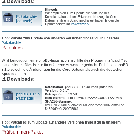
Downloads:
Hinweis
Wir empfehlen zum Update die Nutzung des
Paketarchiv
Komplettpakets oben. Erfahrene Nutzer, die Core
Dateien in ihrem Board modifiziert haben finden die
[deutsch]
Updatepakete im
Paketarchiv
.
Tipp: Pakete zum Update von anderen Versionen findest du in unserem
Paketarchiv
.
Patchfiles
Wird benötigt um eine phpBB-Installation mit Hilfe des Programms "patch" zu
aktualisieren. Dies ist nur für erfahrene Anwender gedacht. Enthält ab phpBB
3.1.0 sowohl die Änderungen für die Core Dateien als auch die deutschen
Sprachdateien.
Downloads:
Dateiname:
phpBB-3.3.17-deutsch-patch.zip
Version:
3.3.17
phpBB 3.3.17-
Dateigröße:
6.93 MiB
MD5-Summe:
bfdddff646dcf62258fa0d22172298d0
Patch [zip]
SHA256-Summe:
dfe0670637ad1a9cb4f8b66d5cba75fae30d46cb8a1ad
54520d940e200f05661
Tipp: Patchfiles zum Update auf andere Versionen findest du in unserem
Paketarchiv
.
Prüfsummen-Paket