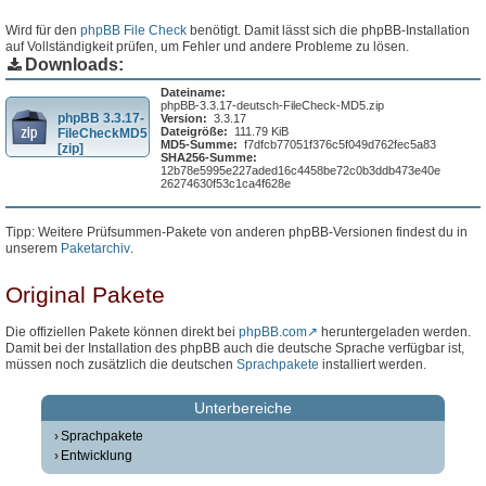
Wird für den
phpBB File Check
benötigt. Damit lässt sich die phpBB-Installation
auf Vollständigkeit prüfen, um Fehler und andere Probleme zu lösen.
Downloads:
Dateiname:
phpBB-3.3.17-deutsch-FileCheck-MD5.zip
phpBB 3.3.17-
Version:
3.3.17
Dateigröße:
111.79 KiB
FileCheckMD5
MD5-Summe:
f7dfcb77051f376c5f049d762fec5a83
[zip]
SHA256-Summe:
12b78e5995e227aded16c4458be72c0b3ddb473e40e
26274630f53c1ca4f628e
Tipp: Weitere Prüfsummen-Pakete von anderen phpBB-Versionen findest du in
unserem
Paketarchiv
.
Original Pakete
Die offiziellen Pakete können direkt bei
phpBB.com
heruntergeladen werden.
Damit bei der Installation des phpBB auch die deutsche Sprache verfügbar ist,
müssen noch zusätzlich die deutschen
Sprachpakete
installiert werden.
Unterbereiche
Sprachpakete
Entwicklung