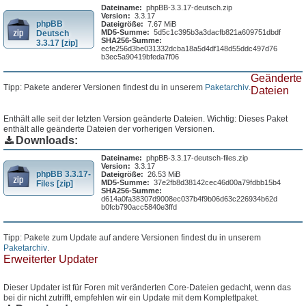
Dateiname:
phpBB-3.3.17-deutsch.zip
Version:
3.3.17
phpBB
Dateigröße:
7.67 MiB
MD5-Summe:
5d5c1c395b3a3dacfb821a609751dbdf
Deutsch
SHA256-Summe:
3.3.17 [zip]
ecfe256d3be031332dcba18a5d4df148d55ddc497d76
b3ec5a90419bfeda7f06
Geänderte
Tipp: Pakete anderer Versionen findest du in unserem
Paketarchiv
.
Dateien
Enthält alle seit der letzten Version geänderte Dateien. Wichtig: Dieses Paket
enthält alle geänderte Dateien der vorherigen Versionen.
Downloads:
Dateiname:
phpBB-3.3.17-deutsch-files.zip
Version:
3.3.17
phpBB 3.3.17-
Dateigröße:
26.53 MiB
MD5-Summe:
37e2fb8d38142cec46d00a79fdbb15b4
Files [zip]
SHA256-Summe:
d614a0fa38307d9008ec037b4f9b06d63c226934b62d
b0fcb790acc5840e3ffd
Tipp: Pakete zum Update auf andere Versionen findest du in unserem
Paketarchiv
.
Erweiterter Updater
Dieser Updater ist für Foren mit veränderten Core-Dateien gedacht, wenn das
bei dir nicht zutrifft, empfehlen wir ein Update mit dem Komplettpaket.