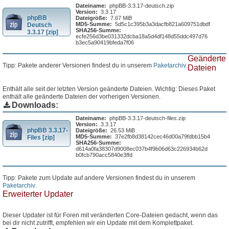
Dateiname:
phpBB-3.3.17-deutsch.zip
Version:
3.3.17
phpBB
Dateigröße:
7.67 MiB
MD5-Summe:
5d5c1c395b3a3dacfb821a609751dbdf
Deutsch
SHA256-Summe:
3.3.17 [zip]
ecfe256d3be031332dcba18a5d4df148d55ddc497d76
b3ec5a90419bfeda7f06
Geänderte
Tipp: Pakete anderer Versionen findest du in unserem
Paketarchiv
.
Dateien
Enthält alle seit der letzten Version geänderte Dateien. Wichtig: Dieses Paket
enthält alle geänderte Dateien der vorherigen Versionen.
Downloads:
Dateiname:
phpBB-3.3.17-deutsch-files.zip
Version:
3.3.17
phpBB 3.3.17-
Dateigröße:
26.53 MiB
MD5-Summe:
37e2fb8d38142cec46d00a79fdbb15b4
Files [zip]
SHA256-Summe:
d614a0fa38307d9008ec037b4f9b06d63c226934b62d
b0fcb790acc5840e3ffd
Tipp: Pakete zum Update auf andere Versionen findest du in unserem
Paketarchiv
.
Erweiterter Updater
Dieser Updater ist für Foren mit veränderten Core-Dateien gedacht, wenn das
bei dir nicht zutrifft, empfehlen wir ein Update mit dem Komplettpaket.