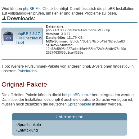
Wird für den
phpBB File Check
benötigt. Damit lässt sich die phpBB-Installation
auf Vollständigkeit prüfen, um Fehler und andere Probleme zu lösen.
Downloads:
Dateiname:
phpBB-3.3.17-deutsch-FileCheck-MD5.zip
phpBB 3.3.17-
Version:
3.3.17
Dateigröße:
111.79 KiB
FileCheckMD5
MD5-Summe:
f7dfcb77051f376c5f049d762fec5a83
[zip]
SHA256-Summe:
12b78e5995e227aded16c4458be72c0b3ddb473e40e
26274630f53c1ca4f628e
Tipp: Weitere Prüfsummen-Pakete von anderen phpBB-Versionen findest du in
unserem
Paketarchiv
.
Original Pakete
Die offiziellen Pakete können direkt bei
phpBB.com
heruntergeladen werden.
Damit bei der Installation des phpBB auch die deutsche Sprache verfügbar ist,
müssen noch zusätzlich die deutschen
Sprachpakete
installiert werden.
Unterbereiche
Sprachpakete
Entwicklung