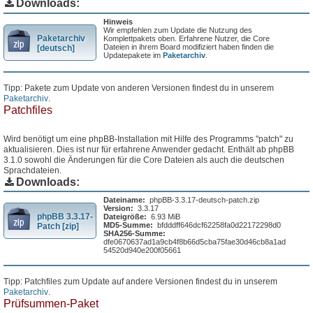
Downloads:
Hinweis
Wir empfehlen zum Update die Nutzung des
Paketarchiv
Komplettpakets oben. Erfahrene Nutzer, die Core
Dateien in ihrem Board modifiziert haben finden die
[deutsch]
Updatepakete im
Paketarchiv
.
Tipp: Pakete zum Update von anderen Versionen findest du in unserem
Paketarchiv
.
Patchfiles
Wird benötigt um eine phpBB-Installation mit Hilfe des Programms "patch" zu
aktualisieren. Dies ist nur für erfahrene Anwender gedacht. Enthält ab phpBB
3.1.0 sowohl die Änderungen für die Core Dateien als auch die deutschen
Sprachdateien.
Downloads:
Dateiname:
phpBB-3.3.17-deutsch-patch.zip
Version:
3.3.17
phpBB 3.3.17-
Dateigröße:
6.93 MiB
MD5-Summe:
bfdddff646dcf62258fa0d22172298d0
Patch [zip]
SHA256-Summe:
dfe0670637ad1a9cb4f8b66d5cba75fae30d46cb8a1ad
54520d940e200f05661
Tipp: Patchfiles zum Update auf andere Versionen findest du in unserem
Paketarchiv
.
Prüfsummen-Paket