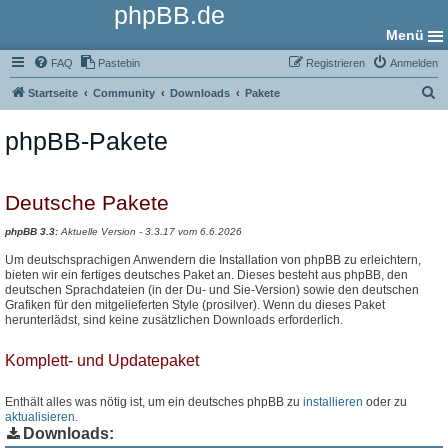
phpBB.de
Menü
FAQ
Pastebin
Registrieren
Anmelden
S
Startseite
Community
Downloads
Pakete
u
phpBB-Pakete
c
h
e
Deutsche Pakete
phpBB 3.3:
Aktuelle Version - 3.3.17 vom 6.6.2026
Um deutschsprachigen Anwendern die Installation von phpBB zu erleichtern,
bieten wir ein fertiges deutsches Paket an. Dieses besteht aus phpBB, den
deutschen Sprachdateien (in der Du- und Sie-Version) sowie den deutschen
Grafiken für den mitgelieferten Style (prosilver). Wenn du dieses Paket
herunterlädst, sind keine zusätzlichen Downloads erforderlich.
Komplett- und Updatepaket
Enthält alles was nötig ist, um ein deutsches phpBB zu
installieren
oder zu
aktualisieren
.
Downloads: