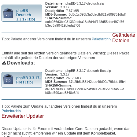
Dateiname:
phpBB-3.3.17-deutsch.zip
Version:
3.3.17
phpBB
Dateigröße:
7.67 MiB
MD5-Summe:
5d5c1c395b3a3dacfb821a609751dbdf
Deutsch
SHA256-Summe:
3.3.17 [zip]
ecfe256d3be031332dcba18a5d4df148d55ddc497d76
b3ec5a90419bfeda7f06
Geänderte
Tipp: Pakete anderer Versionen findest du in unserem
Paketarchiv
.
Dateien
Enthält alle seit der letzten Version geänderte Dateien. Wichtig: Dieses Paket
enthält alle geänderte Dateien der vorherigen Versionen.
Downloads:
Dateiname:
phpBB-3.3.17-deutsch-files.zip
Version:
3.3.17
phpBB 3.3.17-
Dateigröße:
26.53 MiB
MD5-Summe:
37e2fb8d38142cec46d00a79fdbb15b4
Files [zip]
SHA256-Summe:
d614a0fa38307d9008ec037b4f9b06d63c226934b62d
b0fcb790acc5840e3ffd
Tipp: Pakete zum Update auf andere Versionen findest du in unserem
Paketarchiv
.
Erweiterter Updater
Dieser Updater ist für Foren mit veränderten Core-Dateien gedacht, wenn das
bei dir nicht zutrifft, empfehlen wir ein Update mit dem Komplettpaket.