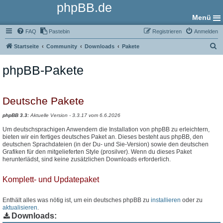
phpBB.de
Menü
FAQ
Pastebin
Registrieren
Anmelden
S
Startseite
Community
Downloads
Pakete
u
phpBB-Pakete
c
h
e
Deutsche Pakete
phpBB 3.3:
Aktuelle Version - 3.3.17 vom 6.6.2026
Um deutschsprachigen Anwendern die Installation von phpBB zu erleichtern,
bieten wir ein fertiges deutsches Paket an. Dieses besteht aus phpBB, den
deutschen Sprachdateien (in der Du- und Sie-Version) sowie den deutschen
Grafiken für den mitgelieferten Style (prosilver). Wenn du dieses Paket
herunterlädst, sind keine zusätzlichen Downloads erforderlich.
Komplett- und Updatepaket
Enthält alles was nötig ist, um ein deutsches phpBB zu
installieren
oder zu
aktualisieren
.
Downloads: