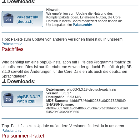
Downloads:
Hinweis
Wir empfehlen zum Update die Nutzung des
Paketarchiv
Komplettpakets oben. Erfahrene Nutzer, die Core
Dateien in ihrem Board modifiziert haben finden die
[deutsch]
Updatepakete im
Paketarchiv
.
Tipp: Pakete zum Update von anderen Versionen findest du in unserem
Paketarchiv
.
Patchfiles
Wird benötigt um eine phpBB-Installation mit Hilfe des Programms "patch" zu
aktualisieren. Dies ist nur für erfahrene Anwender gedacht. Enthält ab phpBB
3.1.0 sowohl die Änderungen für die Core Dateien als auch die deutschen
Sprachdateien.
Downloads:
Dateiname:
phpBB-3.3.17-deutsch-patch.zip
Version:
3.3.17
phpBB 3.3.17-
Dateigröße:
6.93 MiB
MD5-Summe:
bfdddff646dcf62258fa0d22172298d0
Patch [zip]
SHA256-Summe:
dfe0670637ad1a9cb4f8b66d5cba75fae30d46cb8a1ad
54520d940e200f05661
Tipp: Patchfiles zum Update auf andere Versionen findest du in unserem
Paketarchiv
.
Prüfsummen-Paket