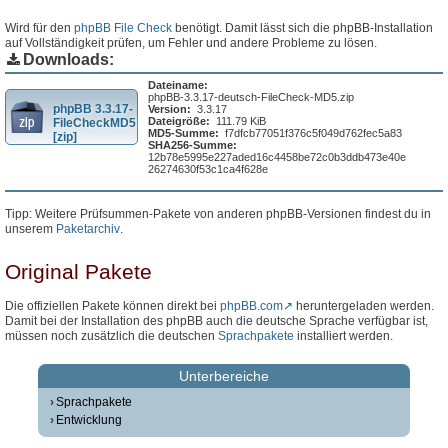
Wird für den
phpBB File Check
benötigt. Damit lässt sich die phpBB-Installation
auf Vollständigkeit prüfen, um Fehler und andere Probleme zu lösen.
Downloads:
Dateiname:
phpBB-3.3.17-deutsch-FileCheck-MD5.zip
phpBB 3.3.17-
Version:
3.3.17
Dateigröße:
111.79 KiB
FileCheckMD5
MD5-Summe:
f7dfcb77051f376c5f049d762fec5a83
[zip]
SHA256-Summe:
12b78e5995e227aded16c4458be72c0b3ddb473e40e
26274630f53c1ca4f628e
Tipp: Weitere Prüfsummen-Pakete von anderen phpBB-Versionen findest du in
unserem
Paketarchiv
.
Original Pakete
Die offiziellen Pakete können direkt bei
phpBB.com
heruntergeladen werden.
Damit bei der Installation des phpBB auch die deutsche Sprache verfügbar ist,
müssen noch zusätzlich die deutschen
Sprachpakete
installiert werden.
Unterbereiche
Sprachpakete
Entwicklung