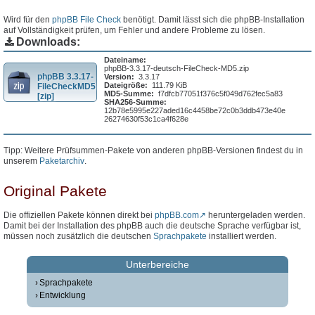
Wird für den
phpBB File Check
benötigt. Damit lässt sich die phpBB-Installation
auf Vollständigkeit prüfen, um Fehler und andere Probleme zu lösen.
Downloads:
Dateiname:
phpBB-3.3.17-deutsch-FileCheck-MD5.zip
phpBB 3.3.17-
Version:
3.3.17
Dateigröße:
111.79 KiB
FileCheckMD5
MD5-Summe:
f7dfcb77051f376c5f049d762fec5a83
[zip]
SHA256-Summe:
12b78e5995e227aded16c4458be72c0b3ddb473e40e
26274630f53c1ca4f628e
Tipp: Weitere Prüfsummen-Pakete von anderen phpBB-Versionen findest du in
unserem
Paketarchiv
.
Original Pakete
Die offiziellen Pakete können direkt bei
phpBB.com
heruntergeladen werden.
Damit bei der Installation des phpBB auch die deutsche Sprache verfügbar ist,
müssen noch zusätzlich die deutschen
Sprachpakete
installiert werden.
Unterbereiche
Sprachpakete
Entwicklung