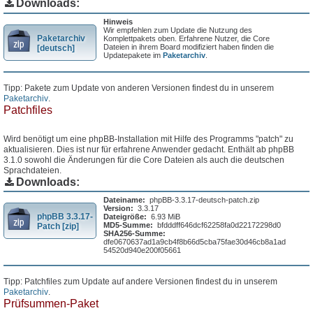
Downloads:
Hinweis
Wir empfehlen zum Update die Nutzung des
Paketarchiv
Komplettpakets oben. Erfahrene Nutzer, die Core
Dateien in ihrem Board modifiziert haben finden die
[deutsch]
Updatepakete im
Paketarchiv
.
Tipp: Pakete zum Update von anderen Versionen findest du in unserem
Paketarchiv
.
Patchfiles
Wird benötigt um eine phpBB-Installation mit Hilfe des Programms "patch" zu
aktualisieren. Dies ist nur für erfahrene Anwender gedacht. Enthält ab phpBB
3.1.0 sowohl die Änderungen für die Core Dateien als auch die deutschen
Sprachdateien.
Downloads:
Dateiname:
phpBB-3.3.17-deutsch-patch.zip
Version:
3.3.17
phpBB 3.3.17-
Dateigröße:
6.93 MiB
MD5-Summe:
bfdddff646dcf62258fa0d22172298d0
Patch [zip]
SHA256-Summe:
dfe0670637ad1a9cb4f8b66d5cba75fae30d46cb8a1ad
54520d940e200f05661
Tipp: Patchfiles zum Update auf andere Versionen findest du in unserem
Paketarchiv
.
Prüfsummen-Paket