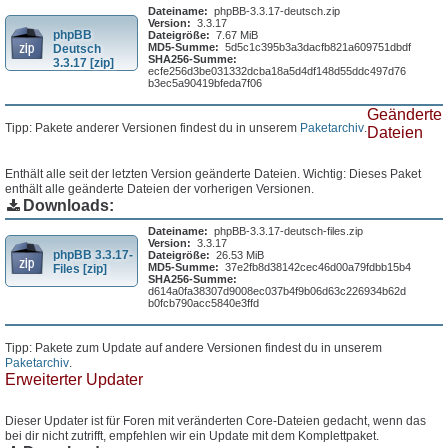
Dateiname:
phpBB-3.3.17-deutsch.zip
Version:
3.3.17
phpBB
Dateigröße:
7.67 MiB
MD5-Summe:
5d5c1c395b3a3dacfb821a609751dbdf
Deutsch
SHA256-Summe:
3.3.17 [zip]
ecfe256d3be031332dcba18a5d4df148d55ddc497d76
b3ec5a90419bfeda7f06
Geänderte
Tipp: Pakete anderer Versionen findest du in unserem
Paketarchiv
.
Dateien
Enthält alle seit der letzten Version geänderte Dateien. Wichtig: Dieses Paket
enthält alle geänderte Dateien der vorherigen Versionen.
Downloads:
Dateiname:
phpBB-3.3.17-deutsch-files.zip
Version:
3.3.17
phpBB 3.3.17-
Dateigröße:
26.53 MiB
MD5-Summe:
37e2fb8d38142cec46d00a79fdbb15b4
Files [zip]
SHA256-Summe:
d614a0fa38307d9008ec037b4f9b06d63c226934b62d
b0fcb790acc5840e3ffd
Tipp: Pakete zum Update auf andere Versionen findest du in unserem
Paketarchiv
.
Erweiterter Updater
Dieser Updater ist für Foren mit veränderten Core-Dateien gedacht, wenn das
bei dir nicht zutrifft, empfehlen wir ein Update mit dem Komplettpaket.