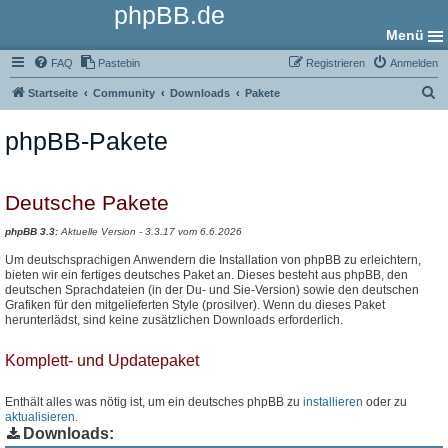
phpBB.de
Menü
FAQ
Pastebin
Registrieren
Anmelden
S
Startseite
Community
Downloads
Pakete
u
phpBB-Pakete
c
h
e
Deutsche Pakete
phpBB 3.3:
Aktuelle Version - 3.3.17 vom 6.6.2026
Um deutschsprachigen Anwendern die Installation von phpBB zu erleichtern,
bieten wir ein fertiges deutsches Paket an. Dieses besteht aus phpBB, den
deutschen Sprachdateien (in der Du- und Sie-Version) sowie den deutschen
Grafiken für den mitgelieferten Style (prosilver). Wenn du dieses Paket
herunterlädst, sind keine zusätzlichen Downloads erforderlich.
Komplett- und Updatepaket
Enthält alles was nötig ist, um ein deutsches phpBB zu
installieren
oder zu
aktualisieren
.
Downloads: