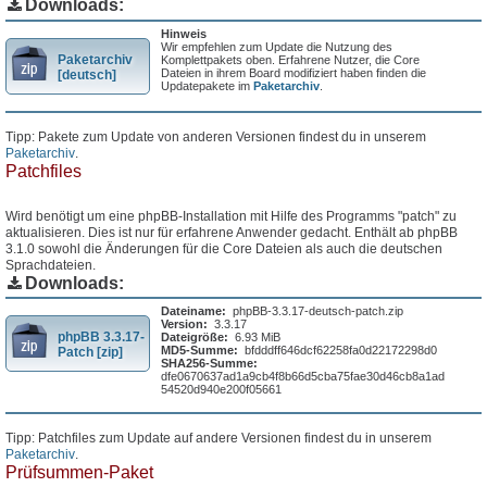
Downloads:
Hinweis
Wir empfehlen zum Update die Nutzung des
Paketarchiv
Komplettpakets oben. Erfahrene Nutzer, die Core
Dateien in ihrem Board modifiziert haben finden die
[deutsch]
Updatepakete im
Paketarchiv
.
Tipp: Pakete zum Update von anderen Versionen findest du in unserem
Paketarchiv
.
Patchfiles
Wird benötigt um eine phpBB-Installation mit Hilfe des Programms "patch" zu
aktualisieren. Dies ist nur für erfahrene Anwender gedacht. Enthält ab phpBB
3.1.0 sowohl die Änderungen für die Core Dateien als auch die deutschen
Sprachdateien.
Downloads:
Dateiname:
phpBB-3.3.17-deutsch-patch.zip
Version:
3.3.17
phpBB 3.3.17-
Dateigröße:
6.93 MiB
MD5-Summe:
bfdddff646dcf62258fa0d22172298d0
Patch [zip]
SHA256-Summe:
dfe0670637ad1a9cb4f8b66d5cba75fae30d46cb8a1ad
54520d940e200f05661
Tipp: Patchfiles zum Update auf andere Versionen findest du in unserem
Paketarchiv
.
Prüfsummen-Paket