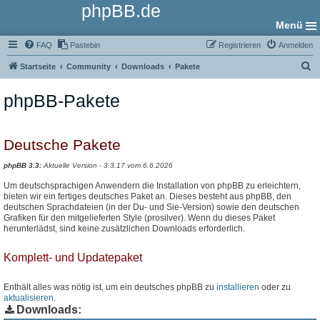
phpBB.de
Menü
FAQ
Pastebin
Registrieren
Anmelden
S
Startseite
Community
Downloads
Pakete
u
phpBB-Pakete
c
h
e
Deutsche Pakete
phpBB 3.3:
Aktuelle Version - 3.3.17 vom 6.6.2026
Um deutschsprachigen Anwendern die Installation von phpBB zu erleichtern,
bieten wir ein fertiges deutsches Paket an. Dieses besteht aus phpBB, den
deutschen Sprachdateien (in der Du- und Sie-Version) sowie den deutschen
Grafiken für den mitgelieferten Style (prosilver). Wenn du dieses Paket
herunterlädst, sind keine zusätzlichen Downloads erforderlich.
Komplett- und Updatepaket
Enthält alles was nötig ist, um ein deutsches phpBB zu
installieren
oder zu
aktualisieren
.
Downloads: