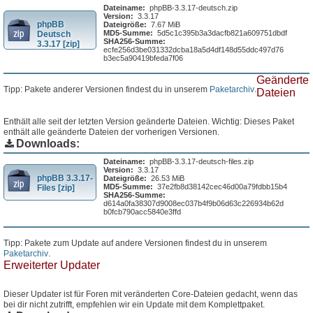
Dateiname:
phpBB-3.3.17-deutsch.zip
Version:
3.3.17
phpBB
Dateigröße:
7.67 MiB
MD5-Summe:
5d5c1c395b3a3dacfb821a609751dbdf
Deutsch
SHA256-Summe:
3.3.17 [zip]
ecfe256d3be031332dcba18a5d4df148d55ddc497d76
b3ec5a90419bfeda7f06
Geänderte
Tipp: Pakete anderer Versionen findest du in unserem
Paketarchiv
.
Dateien
Enthält alle seit der letzten Version geänderte Dateien. Wichtig: Dieses Paket
enthält alle geänderte Dateien der vorherigen Versionen.
Downloads:
Dateiname:
phpBB-3.3.17-deutsch-files.zip
Version:
3.3.17
phpBB 3.3.17-
Dateigröße:
26.53 MiB
MD5-Summe:
37e2fb8d38142cec46d00a79fdbb15b4
Files [zip]
SHA256-Summe:
d614a0fa38307d9008ec037b4f9b06d63c226934b62d
b0fcb790acc5840e3ffd
Tipp: Pakete zum Update auf andere Versionen findest du in unserem
Paketarchiv
.
Erweiterter Updater
Dieser Updater ist für Foren mit veränderten Core-Dateien gedacht, wenn das
bei dir nicht zutrifft, empfehlen wir ein Update mit dem Komplettpaket.