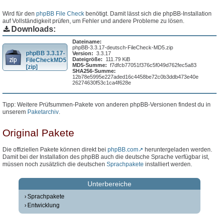
Wird für den
phpBB File Check
benötigt. Damit lässt sich die phpBB-Installation
auf Vollständigkeit prüfen, um Fehler und andere Probleme zu lösen.
Downloads:
Dateiname:
phpBB-3.3.17-deutsch-FileCheck-MD5.zip
phpBB 3.3.17-
Version:
3.3.17
Dateigröße:
111.79 KiB
FileCheckMD5
MD5-Summe:
f7dfcb77051f376c5f049d762fec5a83
[zip]
SHA256-Summe:
12b78e5995e227aded16c4458be72c0b3ddb473e40e
26274630f53c1ca4f628e
Tipp: Weitere Prüfsummen-Pakete von anderen phpBB-Versionen findest du in
unserem
Paketarchiv
.
Original Pakete
Die offiziellen Pakete können direkt bei
phpBB.com
heruntergeladen werden.
Damit bei der Installation des phpBB auch die deutsche Sprache verfügbar ist,
müssen noch zusätzlich die deutschen
Sprachpakete
installiert werden.
Unterbereiche
Sprachpakete
Entwicklung