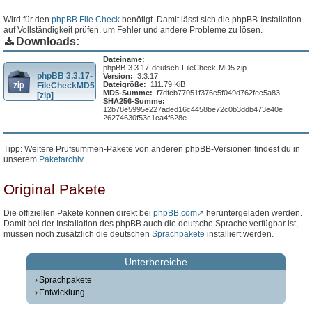
Wird für den
phpBB File Check
benötigt. Damit lässt sich die phpBB-Installation
auf Vollständigkeit prüfen, um Fehler und andere Probleme zu lösen.
Downloads:
Dateiname:
phpBB-3.3.17-deutsch-FileCheck-MD5.zip
phpBB 3.3.17-
Version:
3.3.17
Dateigröße:
111.79 KiB
FileCheckMD5
MD5-Summe:
f7dfcb77051f376c5f049d762fec5a83
[zip]
SHA256-Summe:
12b78e5995e227aded16c4458be72c0b3ddb473e40e
26274630f53c1ca4f628e
Tipp: Weitere Prüfsummen-Pakete von anderen phpBB-Versionen findest du in
unserem
Paketarchiv
.
Original Pakete
Die offiziellen Pakete können direkt bei
phpBB.com
heruntergeladen werden.
Damit bei der Installation des phpBB auch die deutsche Sprache verfügbar ist,
müssen noch zusätzlich die deutschen
Sprachpakete
installiert werden.
Unterbereiche
Sprachpakete
Entwicklung