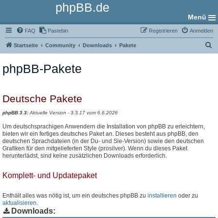
phpBB.de
Menü
FAQ
Pastebin
Registrieren
Anmelden
S
Startseite
Community
Downloads
Pakete
u
phpBB-Pakete
c
h
e
Deutsche Pakete
phpBB 3.3:
Aktuelle Version - 3.3.17 vom 6.6.2026
Um deutschsprachigen Anwendern die Installation von phpBB zu erleichtern,
bieten wir ein fertiges deutsches Paket an. Dieses besteht aus phpBB, den
deutschen Sprachdateien (in der Du- und Sie-Version) sowie den deutschen
Grafiken für den mitgelieferten Style (prosilver). Wenn du dieses Paket
herunterlädst, sind keine zusätzlichen Downloads erforderlich.
Komplett- und Updatepaket
Enthält alles was nötig ist, um ein deutsches phpBB zu
installieren
oder zu
aktualisieren
.
Downloads: