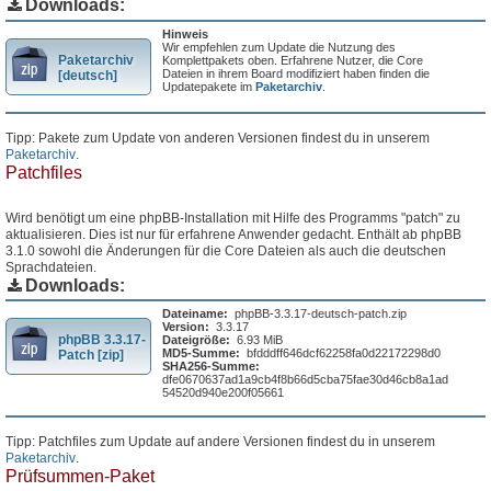
Downloads:
Hinweis
Wir empfehlen zum Update die Nutzung des
Paketarchiv
Komplettpakets oben. Erfahrene Nutzer, die Core
Dateien in ihrem Board modifiziert haben finden die
[deutsch]
Updatepakete im
Paketarchiv
.
Tipp: Pakete zum Update von anderen Versionen findest du in unserem
Paketarchiv
.
Patchfiles
Wird benötigt um eine phpBB-Installation mit Hilfe des Programms "patch" zu
aktualisieren. Dies ist nur für erfahrene Anwender gedacht. Enthält ab phpBB
3.1.0 sowohl die Änderungen für die Core Dateien als auch die deutschen
Sprachdateien.
Downloads:
Dateiname:
phpBB-3.3.17-deutsch-patch.zip
Version:
3.3.17
phpBB 3.3.17-
Dateigröße:
6.93 MiB
MD5-Summe:
bfdddff646dcf62258fa0d22172298d0
Patch [zip]
SHA256-Summe:
dfe0670637ad1a9cb4f8b66d5cba75fae30d46cb8a1ad
54520d940e200f05661
Tipp: Patchfiles zum Update auf andere Versionen findest du in unserem
Paketarchiv
.
Prüfsummen-Paket