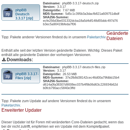
Dateiname:
phpBB-3.3.17-deutsch.zip
Version:
3.3.17
phpBB
Dateigröße:
7.67 MiB
MD5-Summe:
5d5c1c395b3a3dacfb821a609751dbdf
Deutsch
SHA256-Summe:
3.3.17 [zip]
ecfe256d3be031332dcba18a5d4df148d55ddc497d76
b3ec5a90419bfeda7f06
Geänderte
Tipp: Pakete anderer Versionen findest du in unserem
Paketarchiv
.
Dateien
Enthält alle seit der letzten Version geänderte Dateien. Wichtig: Dieses Paket
enthält alle geänderte Dateien der vorherigen Versionen.
Downloads:
Dateiname:
phpBB-3.3.17-deutsch-files.zip
Version:
3.3.17
phpBB 3.3.17-
Dateigröße:
26.53 MiB
MD5-Summe:
37e2fb8d38142cec46d00a79fdbb15b4
Files [zip]
SHA256-Summe:
d614a0fa38307d9008ec037b4f9b06d63c226934b62d
b0fcb790acc5840e3ffd
Tipp: Pakete zum Update auf andere Versionen findest du in unserem
Paketarchiv
.
Erweiterter Updater
Dieser Updater ist für Foren mit veränderten Core-Dateien gedacht, wenn das
bei dir nicht zutrifft, empfehlen wir ein Update mit dem Komplettpaket.