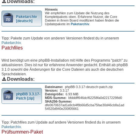
Downloads:
Hinweis
Wir empfehlen zum Update die Nutzung des
Paketarchiv
Komplettpakets oben. Erfahrene Nutzer, die Core
Dateien in ihrem Board modifiziert haben finden die
[deutsch]
Updatepakete im
Paketarchiv
.
Tipp: Pakete zum Update von anderen Versionen findest du in unserem
Paketarchiv
.
Patchfiles
Wird benötigt um eine phpBB-Installation mit Hilfe des Programms "patch" zu
aktualisieren. Dies ist nur für erfahrene Anwender gedacht. Enthält ab phpBB
3.1.0 sowohl die Änderungen für die Core Dateien als auch die deutschen
Sprachdateien.
Downloads:
Dateiname:
phpBB-3.3.17-deutsch-patch.zip
Version:
3.3.17
phpBB 3.3.17-
Dateigröße:
6.93 MiB
MD5-Summe:
bfdddff646dcf62258fa0d22172298d0
Patch [zip]
SHA256-Summe:
dfe0670637ad1a9cb4f8b66d5cba75fae30d46cb8a1ad
54520d940e200f05661
Tipp: Patchfiles zum Update auf andere Versionen findest du in unserem
Paketarchiv
.
Prüfsummen-Paket