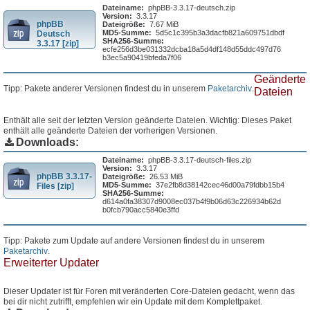
Dateiname:
phpBB-3.3.17-deutsch.zip
Version:
3.3.17
phpBB
Dateigröße:
7.67 MiB
MD5-Summe:
5d5c1c395b3a3dacfb821a609751dbdf
Deutsch
SHA256-Summe:
3.3.17 [zip]
ecfe256d3be031332dcba18a5d4df148d55ddc497d76
b3ec5a90419bfeda7f06
Geänderte
Tipp: Pakete anderer Versionen findest du in unserem
Paketarchiv
.
Dateien
Enthält alle seit der letzten Version geänderte Dateien. Wichtig: Dieses Paket
enthält alle geänderte Dateien der vorherigen Versionen.
Downloads:
Dateiname:
phpBB-3.3.17-deutsch-files.zip
Version:
3.3.17
phpBB 3.3.17-
Dateigröße:
26.53 MiB
MD5-Summe:
37e2fb8d38142cec46d00a79fdbb15b4
Files [zip]
SHA256-Summe:
d614a0fa38307d9008ec037b4f9b06d63c226934b62d
b0fcb790acc5840e3ffd
Tipp: Pakete zum Update auf andere Versionen findest du in unserem
Paketarchiv
.
Erweiterter Updater
Dieser Updater ist für Foren mit veränderten Core-Dateien gedacht, wenn das
bei dir nicht zutrifft, empfehlen wir ein Update mit dem Komplettpaket.