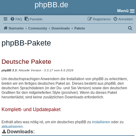
phpBB.de
Menü
FAQ
Pastebin
Registrieren
Anmelden
S
Startseite
Community
Downloads
Pakete
u
phpBB-Pakete
c
h
e
Deutsche Pakete
phpBB 3.3:
Aktuelle Version - 3.3.17 vom 6.6.2026
Um deutschsprachigen Anwendern die Installation von phpBB zu erleichtern,
bieten wir ein fertiges deutsches Paket an. Dieses besteht aus phpBB, den
deutschen Sprachdateien (in der Du- und Sie-Version) sowie den deutschen
Grafiken für den mitgelieferten Style (prosilver). Wenn du dieses Paket
herunterlädst, sind keine zusätzlichen Downloads erforderlich.
Komplett- und Updatepaket
Enthält alles was nötig ist, um ein deutsches phpBB zu
installieren
oder zu
aktualisieren
.
Downloads: