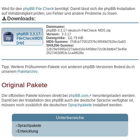
Wird für den
phpBB File Check
benötigt. Damit lässt sich die phpBB-Installation
auf Vollständigkeit prüfen, um Fehler und andere Probleme zu lösen.
Downloads:
Dateiname:
phpBB-3.3.17-deutsch-FileCheck-MD5.zip
phpBB 3.3.17-
Version:
3.3.17
Dateigröße:
111.79 KiB
FileCheckMD5
MD5-Summe:
f7dfcb77051f376c5f049d762fec5a83
[zip]
SHA256-Summe:
12b78e5995e227aded16c4458be72c0b3ddb473e40e
26274630f53c1ca4f628e
Tipp: Weitere Prüfsummen-Pakete von anderen phpBB-Versionen findest du in
unserem
Paketarchiv
.
Original Pakete
Die offiziellen Pakete können direkt bei
phpBB.com
heruntergeladen werden.
Damit bei der Installation des phpBB auch die deutsche Sprache verfügbar ist,
müssen noch zusätzlich die deutschen
Sprachpakete
installiert werden.
Unterbereiche
Sprachpakete
Entwicklung