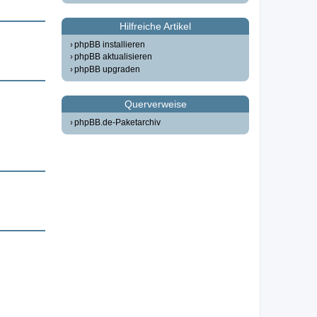
Hilfreiche Artikel
phpBB installieren
phpBB aktualisieren
phpBB upgraden
Querverweise
phpBB.de-Paketarchiv