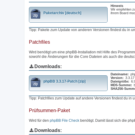
Hinweis
Wir empfehlen z
Paketarchiv [deutsch]
ihrem Board modi
Tipp: Pakete zum Update von anderen Versionen findest du in 
Patchfiles
Wird benötigt um eine phpBB-Installation mit Hilfe des Programms
sowohl die Änderungen für die Core Dateien als auch die deuts
Downloads:
Dateiname:
ph
Version:
3.3.17
phpBB 3.3.17-Patch [zip]
Dateigröße:
6.
MD5-Summe:
SHA256-Summ
Tipp: Patchfiles zum Update auf andere Versionen findest du in
Prüfsummen-Paket
Wird für den
phpBB File Check
benötigt. Damit lässt sich die php
Downloads: