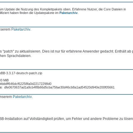
um Update die Nutzung des Komplettpakets oben. Erfahrene Nutzer, die Core Dateien in
fiziert haben finden die Updatepakete im
Paketarchiv
.
unserem
Paketarchiv
.
 "patch" zu aktualisieren. Dies ist nur für erfahrene Anwender gedacht. Enthält ab
chen Sprachdateien.
pBB-3.3.17-deutsch-patch.zip
93 MiB
bfdddff646dcf62258fa0d22172298d0
e:
dfe0670637ad1a9cb4f8b66d5cba75fae30d46cb8a1ad54520d940e200f05661
 unserem
Paketarchiv
.
BB-Installation auf Vollständigkeit prüfen, um Fehler und andere Probleme zu lösen