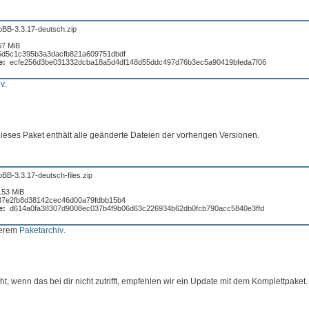
pBB-3.3.17-deutsch.zip
67 MiB
5d5c1c395b3a3dacfb821a609751dbdf
e:
ecfe256d3be031332dcba18a5d4df148d55ddc497d76b3ec5a90419bfeda7f06
iv
.
 Dieses Paket enthält alle geänderte Dateien der vorherigen Versionen.
BB-3.3.17-deutsch-files.zip
.53 MiB
37e2fb8d38142cec46d00a79fdbb15b4
e:
d614a0fa38307d9008ec037b4f9b06d63c226934b62db0fcb790acc5840e3ffd
serem
Paketarchiv
.
t, wenn das bei dir nicht zutrifft, empfehlen wir ein Update mit dem Komplettpaket.