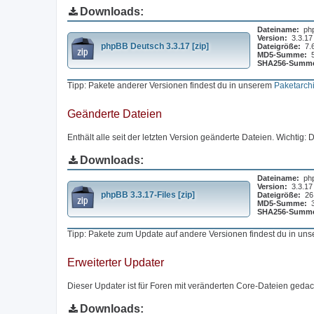
Downloads:
Dateiname:
ph
Version:
3.3.17
phpBB Deutsch 3.3.17 [zip]
Dateigröße:
7.
MD5-Summe:
SHA256-Summ
Tipp: Pakete anderer Versionen findest du in unserem
Paketarch
Geänderte Dateien
Enthält alle seit der letzten Version geänderte Dateien. Wichtig:
Downloads:
Dateiname:
php
Version:
3.3.17
phpBB 3.3.17-Files [zip]
Dateigröße:
26
MD5-Summe:
SHA256-Summ
Tipp: Pakete zum Update auf andere Versionen findest du in un
Erweiterter Updater
Dieser Updater ist für Foren mit veränderten Core-Dateien gedach
Downloads: