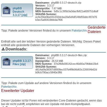
Dateiname:
phpBB-3.3.17-deutsch.zip
Version:
3.3.17
phpBB
Dateigröße:
7.67 MiB
MD5-Summe:
5d5c1c395b3a3dacfb821a609751dbdf
Deutsch
SHA256-Summe:
3.3.17 [zip]
ecfe256d3be031332dcba18a5d4df148d55ddc497d76
b3ec5a90419bfeda7f06
Geänderte
Tipp: Pakete anderer Versionen findest du in unserem
Paketarchiv
.
Dateien
Enthält alle seit der letzten Version geänderte Dateien. Wichtig: Dieses Paket
enthält alle geänderte Dateien der vorherigen Versionen.
Downloads:
Dateiname:
phpBB-3.3.17-deutsch-files.zip
Version:
3.3.17
phpBB 3.3.17-
Dateigröße:
26.53 MiB
MD5-Summe:
37e2fb8d38142cec46d00a79fdbb15b4
Files [zip]
SHA256-Summe:
d614a0fa38307d9008ec037b4f9b06d63c226934b62d
b0fcb790acc5840e3ffd
Tipp: Pakete zum Update auf andere Versionen findest du in unserem
Paketarchiv
.
Erweiterter Updater
Dieser Updater ist für Foren mit veränderten Core-Dateien gedacht, wenn das
bei dir nicht zutrifft, empfehlen wir ein Update mit dem Komplettpaket.