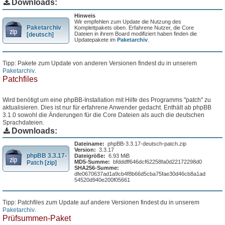
Downloads:
Hinweis
Wir empfehlen zum Update die Nutzung des
Paketarchiv
Komplettpakets oben. Erfahrene Nutzer, die Core
Dateien in ihrem Board modifiziert haben finden die
[deutsch]
Updatepakete im
Paketarchiv
.
Tipp: Pakete zum Update von anderen Versionen findest du in unserem
Paketarchiv
.
Patchfiles
Wird benötigt um eine phpBB-Installation mit Hilfe des Programms "patch" zu
aktualisieren. Dies ist nur für erfahrene Anwender gedacht. Enthält ab phpBB
3.1.0 sowohl die Änderungen für die Core Dateien als auch die deutschen
Sprachdateien.
Downloads:
Dateiname:
phpBB-3.3.17-deutsch-patch.zip
Version:
3.3.17
phpBB 3.3.17-
Dateigröße:
6.93 MiB
MD5-Summe:
bfdddff646dcf62258fa0d22172298d0
Patch [zip]
SHA256-Summe:
dfe0670637ad1a9cb4f8b66d5cba75fae30d46cb8a1ad
54520d940e200f05661
Tipp: Patchfiles zum Update auf andere Versionen findest du in unserem
Paketarchiv
.
Prüfsummen-Paket