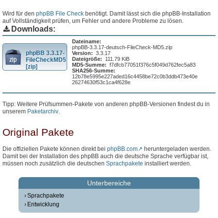
Wird für den
phpBB File Check
benötigt. Damit lässt sich die phpBB-Installation
auf Vollständigkeit prüfen, um Fehler und andere Probleme zu lösen.
Downloads:
Dateiname:
phpBB-3.3.17-deutsch-FileCheck-MD5.zip
phpBB 3.3.17-
Version:
3.3.17
Dateigröße:
111.79 KiB
FileCheckMD5
MD5-Summe:
f7dfcb77051f376c5f049d762fec5a83
[zip]
SHA256-Summe:
12b78e5995e227aded16c4458be72c0b3ddb473e40e
26274630f53c1ca4f628e
Tipp: Weitere Prüfsummen-Pakete von anderen phpBB-Versionen findest du in
unserem
Paketarchiv
.
Original Pakete
Die offiziellen Pakete können direkt bei
phpBB.com
heruntergeladen werden.
Damit bei der Installation des phpBB auch die deutsche Sprache verfügbar ist,
müssen noch zusätzlich die deutschen
Sprachpakete
installiert werden.
Unterbereiche
Sprachpakete
Entwicklung