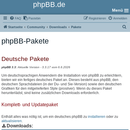
phpBB.de
Menü
FAQ
Pastebin
Registrieren
Anmelden
S
Startseite
Community
Downloads
Pakete
u
phpBB-Pakete
c
h
e
Deutsche Pakete
phpBB 3.3:
Aktuelle Version - 3.3.17 vom 6.6.2026
Um deutschsprachigen Anwendern die Installation von phpBB zu erleichtern,
bieten wir ein fertiges deutsches Paket an. Dieses besteht aus phpBB, den
deutschen Sprachdateien (in der Du- und Sie-Version) sowie den deutschen
Grafiken für den mitgelieferten Style (prosilver). Wenn du dieses Paket
herunterlädst, sind keine zusätzlichen Downloads erforderlich.
Komplett- und Updatepaket
Enthält alles was nötig ist, um ein deutsches phpBB zu
installieren
oder zu
aktualisieren
.
Downloads: