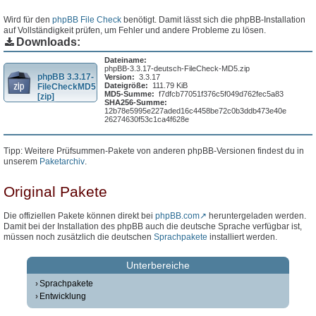
Wird für den
phpBB File Check
benötigt. Damit lässt sich die phpBB-Installation
auf Vollständigkeit prüfen, um Fehler und andere Probleme zu lösen.
Downloads:
Dateiname:
phpBB-3.3.17-deutsch-FileCheck-MD5.zip
phpBB 3.3.17-
Version:
3.3.17
Dateigröße:
111.79 KiB
FileCheckMD5
MD5-Summe:
f7dfcb77051f376c5f049d762fec5a83
[zip]
SHA256-Summe:
12b78e5995e227aded16c4458be72c0b3ddb473e40e
26274630f53c1ca4f628e
Tipp: Weitere Prüfsummen-Pakete von anderen phpBB-Versionen findest du in
unserem
Paketarchiv
.
Original Pakete
Die offiziellen Pakete können direkt bei
phpBB.com
heruntergeladen werden.
Damit bei der Installation des phpBB auch die deutsche Sprache verfügbar ist,
müssen noch zusätzlich die deutschen
Sprachpakete
installiert werden.
Unterbereiche
Sprachpakete
Entwicklung