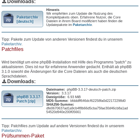
Downloads:
Hinweis
Wir empfehlen zum Update die Nutzung des
Paketarchiv
Komplettpakets oben. Erfahrene Nutzer, die Core
Dateien in ihrem Board modifiziert haben finden die
[deutsch]
Updatepakete im
Paketarchiv
.
Tipp: Pakete zum Update von anderen Versionen findest du in unserem
Paketarchiv
.
Patchfiles
Wird benötigt um eine phpBB-Installation mit Hilfe des Programms "patch" zu
aktualisieren. Dies ist nur für erfahrene Anwender gedacht. Enthält ab phpBB
3.1.0 sowohl die Änderungen für die Core Dateien als auch die deutschen
Sprachdateien.
Downloads:
Dateiname:
phpBB-3.3.17-deutsch-patch.zip
Version:
3.3.17
phpBB 3.3.17-
Dateigröße:
6.93 MiB
MD5-Summe:
bfdddff646dcf62258fa0d22172298d0
Patch [zip]
SHA256-Summe:
dfe0670637ad1a9cb4f8b66d5cba75fae30d46cb8a1ad
54520d940e200f05661
Tipp: Patchfiles zum Update auf andere Versionen findest du in unserem
Paketarchiv
.
Prüfsummen-Paket