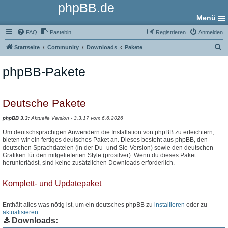
phpBB.de
Menü
FAQ
Pastebin
Registrieren
Anmelden
S
Startseite
Community
Downloads
Pakete
u
phpBB-Pakete
c
h
e
Deutsche Pakete
phpBB 3.3:
Aktuelle Version - 3.3.17 vom 6.6.2026
Um deutschsprachigen Anwendern die Installation von phpBB zu erleichtern,
bieten wir ein fertiges deutsches Paket an. Dieses besteht aus phpBB, den
deutschen Sprachdateien (in der Du- und Sie-Version) sowie den deutschen
Grafiken für den mitgelieferten Style (prosilver). Wenn du dieses Paket
herunterlädst, sind keine zusätzlichen Downloads erforderlich.
Komplett- und Updatepaket
Enthält alles was nötig ist, um ein deutsches phpBB zu
installieren
oder zu
aktualisieren
.
Downloads: