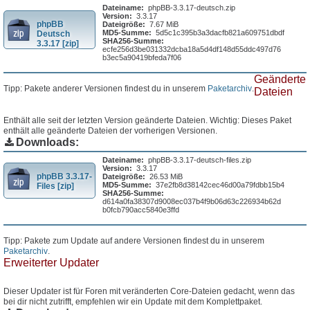
Dateiname:
phpBB-3.3.17-deutsch.zip
Version:
3.3.17
phpBB
Dateigröße:
7.67 MiB
MD5-Summe:
5d5c1c395b3a3dacfb821a609751dbdf
Deutsch
SHA256-Summe:
3.3.17 [zip]
ecfe256d3be031332dcba18a5d4df148d55ddc497d76
b3ec5a90419bfeda7f06
Geänderte
Tipp: Pakete anderer Versionen findest du in unserem
Paketarchiv
.
Dateien
Enthält alle seit der letzten Version geänderte Dateien. Wichtig: Dieses Paket
enthält alle geänderte Dateien der vorherigen Versionen.
Downloads:
Dateiname:
phpBB-3.3.17-deutsch-files.zip
Version:
3.3.17
phpBB 3.3.17-
Dateigröße:
26.53 MiB
MD5-Summe:
37e2fb8d38142cec46d00a79fdbb15b4
Files [zip]
SHA256-Summe:
d614a0fa38307d9008ec037b4f9b06d63c226934b62d
b0fcb790acc5840e3ffd
Tipp: Pakete zum Update auf andere Versionen findest du in unserem
Paketarchiv
.
Erweiterter Updater
Dieser Updater ist für Foren mit veränderten Core-Dateien gedacht, wenn das
bei dir nicht zutrifft, empfehlen wir ein Update mit dem Komplettpaket.