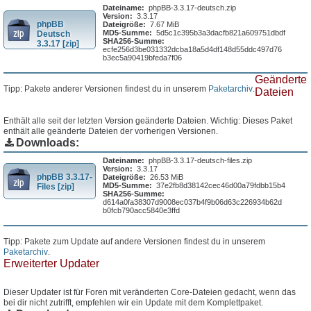
Dateiname:
phpBB-3.3.17-deutsch.zip
Version:
3.3.17
phpBB
Dateigröße:
7.67 MiB
MD5-Summe:
5d5c1c395b3a3dacfb821a609751dbdf
Deutsch
SHA256-Summe:
3.3.17 [zip]
ecfe256d3be031332dcba18a5d4df148d55ddc497d76
b3ec5a90419bfeda7f06
Geänderte
Tipp: Pakete anderer Versionen findest du in unserem
Paketarchiv
.
Dateien
Enthält alle seit der letzten Version geänderte Dateien. Wichtig: Dieses Paket
enthält alle geänderte Dateien der vorherigen Versionen.
Downloads:
Dateiname:
phpBB-3.3.17-deutsch-files.zip
Version:
3.3.17
phpBB 3.3.17-
Dateigröße:
26.53 MiB
MD5-Summe:
37e2fb8d38142cec46d00a79fdbb15b4
Files [zip]
SHA256-Summe:
d614a0fa38307d9008ec037b4f9b06d63c226934b62d
b0fcb790acc5840e3ffd
Tipp: Pakete zum Update auf andere Versionen findest du in unserem
Paketarchiv
.
Erweiterter Updater
Dieser Updater ist für Foren mit veränderten Core-Dateien gedacht, wenn das
bei dir nicht zutrifft, empfehlen wir ein Update mit dem Komplettpaket.