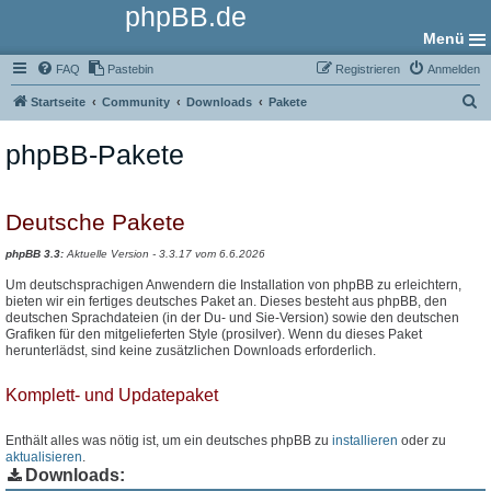
phpBB.de
Menü
FAQ
Pastebin
Registrieren
Anmelden
S
Startseite
Community
Downloads
Pakete
u
phpBB-Pakete
c
h
e
Deutsche Pakete
phpBB 3.3:
Aktuelle Version - 3.3.17 vom 6.6.2026
Um deutschsprachigen Anwendern die Installation von phpBB zu erleichtern,
bieten wir ein fertiges deutsches Paket an. Dieses besteht aus phpBB, den
deutschen Sprachdateien (in der Du- und Sie-Version) sowie den deutschen
Grafiken für den mitgelieferten Style (prosilver). Wenn du dieses Paket
herunterlädst, sind keine zusätzlichen Downloads erforderlich.
Komplett- und Updatepaket
Enthält alles was nötig ist, um ein deutsches phpBB zu
installieren
oder zu
aktualisieren
.
Downloads: