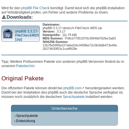
Wird für den
phpBB File Check
benötigt. Damit lässt sich die phpBB-Installation
auf Vollständigkeit prüfen, um Fehler und andere Probleme zu lösen.
Downloads:
Dateiname:
phpBB-3.3.17-deutsch-FileCheck-MD5.zip
phpBB 3.3.17-
Version:
3.3.17
Dateigröße:
111.79 KiB
FileCheckMD5
MD5-Summe:
f7dfcb77051f376c5f049d762fec5a83
[zip]
SHA256-Summe:
12b78e5995e227aded16c4458be72c0b3ddb473e40e
26274630f53c1ca4f628e
Tipp: Weitere Prüfsummen-Pakete von anderen phpBB-Versionen findest du in
unserem
Paketarchiv
.
Original Pakete
Die offiziellen Pakete können direkt bei
phpBB.com
heruntergeladen werden.
Damit bei der Installation des phpBB auch die deutsche Sprache verfügbar ist,
müssen noch zusätzlich die deutschen
Sprachpakete
installiert werden.
Unterbereiche
Sprachpakete
Entwicklung