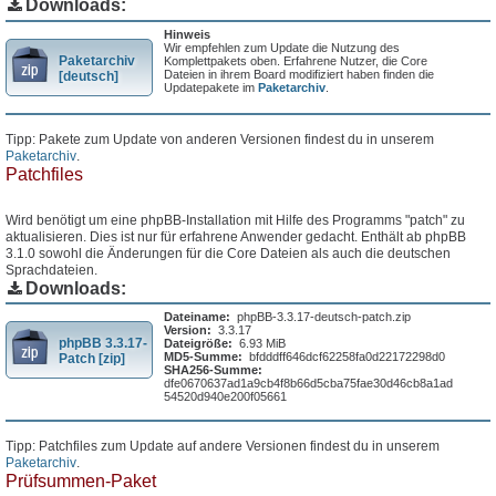
Downloads:
Hinweis
Wir empfehlen zum Update die Nutzung des
Paketarchiv
Komplettpakets oben. Erfahrene Nutzer, die Core
Dateien in ihrem Board modifiziert haben finden die
[deutsch]
Updatepakete im
Paketarchiv
.
Tipp: Pakete zum Update von anderen Versionen findest du in unserem
Paketarchiv
.
Patchfiles
Wird benötigt um eine phpBB-Installation mit Hilfe des Programms "patch" zu
aktualisieren. Dies ist nur für erfahrene Anwender gedacht. Enthält ab phpBB
3.1.0 sowohl die Änderungen für die Core Dateien als auch die deutschen
Sprachdateien.
Downloads:
Dateiname:
phpBB-3.3.17-deutsch-patch.zip
Version:
3.3.17
phpBB 3.3.17-
Dateigröße:
6.93 MiB
MD5-Summe:
bfdddff646dcf62258fa0d22172298d0
Patch [zip]
SHA256-Summe:
dfe0670637ad1a9cb4f8b66d5cba75fae30d46cb8a1ad
54520d940e200f05661
Tipp: Patchfiles zum Update auf andere Versionen findest du in unserem
Paketarchiv
.
Prüfsummen-Paket