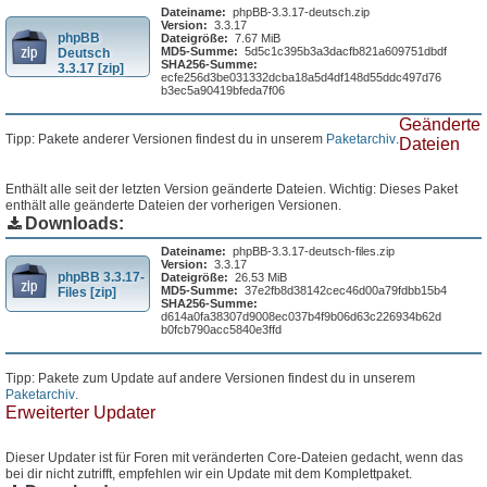
Dateiname:
phpBB-3.3.17-deutsch.zip
Version:
3.3.17
phpBB
Dateigröße:
7.67 MiB
MD5-Summe:
5d5c1c395b3a3dacfb821a609751dbdf
Deutsch
SHA256-Summe:
3.3.17 [zip]
ecfe256d3be031332dcba18a5d4df148d55ddc497d76
b3ec5a90419bfeda7f06
Geänderte
Tipp: Pakete anderer Versionen findest du in unserem
Paketarchiv
.
Dateien
Enthält alle seit der letzten Version geänderte Dateien. Wichtig: Dieses Paket
enthält alle geänderte Dateien der vorherigen Versionen.
Downloads:
Dateiname:
phpBB-3.3.17-deutsch-files.zip
Version:
3.3.17
phpBB 3.3.17-
Dateigröße:
26.53 MiB
MD5-Summe:
37e2fb8d38142cec46d00a79fdbb15b4
Files [zip]
SHA256-Summe:
d614a0fa38307d9008ec037b4f9b06d63c226934b62d
b0fcb790acc5840e3ffd
Tipp: Pakete zum Update auf andere Versionen findest du in unserem
Paketarchiv
.
Erweiterter Updater
Dieser Updater ist für Foren mit veränderten Core-Dateien gedacht, wenn das
bei dir nicht zutrifft, empfehlen wir ein Update mit dem Komplettpaket.