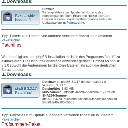
Downloads:
Hinweis
Wir empfehlen zum Update die Nutzung des
Paketarchiv
Komplettpakets oben. Erfahrene Nutzer, die Core
Dateien in ihrem Board modifiziert haben finden die
[deutsch]
Updatepakete im
Paketarchiv
.
Tipp: Pakete zum Update von anderen Versionen findest du in unserem
Paketarchiv
.
Patchfiles
Wird benötigt um eine phpBB-Installation mit Hilfe des Programms "patch" zu
aktualisieren. Dies ist nur für erfahrene Anwender gedacht. Enthält ab phpBB
3.1.0 sowohl die Änderungen für die Core Dateien als auch die deutschen
Sprachdateien.
Downloads:
Dateiname:
phpBB-3.3.17-deutsch-patch.zip
Version:
3.3.17
phpBB 3.3.17-
Dateigröße:
6.93 MiB
MD5-Summe:
bfdddff646dcf62258fa0d22172298d0
Patch [zip]
SHA256-Summe:
dfe0670637ad1a9cb4f8b66d5cba75fae30d46cb8a1ad
54520d940e200f05661
Tipp: Patchfiles zum Update auf andere Versionen findest du in unserem
Paketarchiv
.
Prüfsummen-Paket