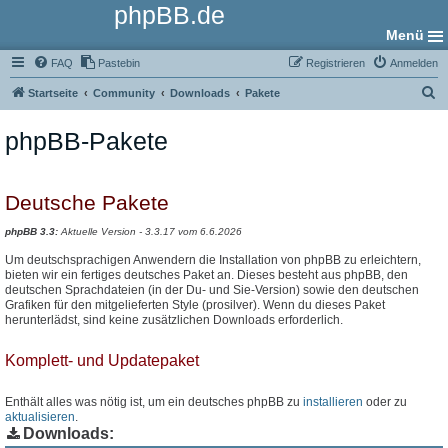
phpBB.de
Menü
FAQ
Pastebin
Registrieren
Anmelden
S
Startseite
Community
Downloads
Pakete
u
phpBB-Pakete
c
h
e
Deutsche Pakete
phpBB 3.3:
Aktuelle Version - 3.3.17 vom 6.6.2026
Um deutschsprachigen Anwendern die Installation von phpBB zu erleichtern,
bieten wir ein fertiges deutsches Paket an. Dieses besteht aus phpBB, den
deutschen Sprachdateien (in der Du- und Sie-Version) sowie den deutschen
Grafiken für den mitgelieferten Style (prosilver). Wenn du dieses Paket
herunterlädst, sind keine zusätzlichen Downloads erforderlich.
Komplett- und Updatepaket
Enthält alles was nötig ist, um ein deutsches phpBB zu
installieren
oder zu
aktualisieren
.
Downloads: