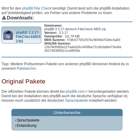
Wird für den
phpBB File Check
benötigt. Damit lässt sich die phpBB-Installation
auf Vollständigkeit prüfen, um Fehler und andere Probleme zu lösen.
Downloads:
Dateiname:
phpBB-3.3.17-deutsch-FileCheck-MD5.zip
phpBB 3.3.17-
Version:
3.3.17
Dateigröße:
111.79 KiB
FileCheckMD5
MD5-Summe:
f7dfcb77051f376c5f049d762fec5a83
[zip]
SHA256-Summe:
12b78e5995e227aded16c4458be72c0b3ddb473e40e
26274630f53c1ca4f628e
Tipp: Weitere Prüfsummen-Pakete von anderen phpBB-Versionen findest du in
unserem
Paketarchiv
.
Original Pakete
Die offiziellen Pakete können direkt bei
phpBB.com
heruntergeladen werden.
Damit bei der Installation des phpBB auch die deutsche Sprache verfügbar ist,
müssen noch zusätzlich die deutschen
Sprachpakete
installiert werden.
Unterbereiche
Sprachpakete
Entwicklung